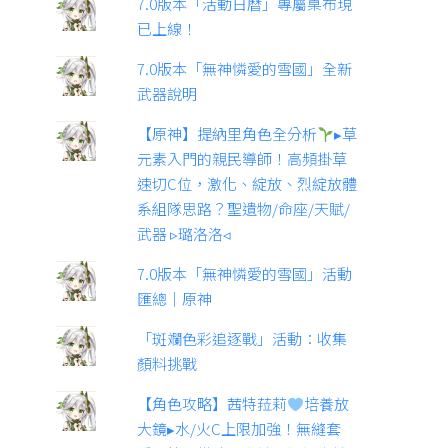
7.0版本「活動日曆」專屬桌布現
已上線！
7.0版本「無神憐愛的雪國」全新
武器說明
【原神】提納里角色全分析
▸草
元素入門的親民導師！高頻掛草
速切C位，激化、綻放、烈綻放體
系組隊思路？聖遺物/命座/天賦/
武器 ▹璐洛洛◃
7.0版本「無神憐愛的雪國」活動
匯總｜原神
「斑斕色彩追逐戰」活動：收集
顏料挑戰
【角色攻略】茜特菈莉
培養放
大鏡▸水/火C上限加強！無縫套