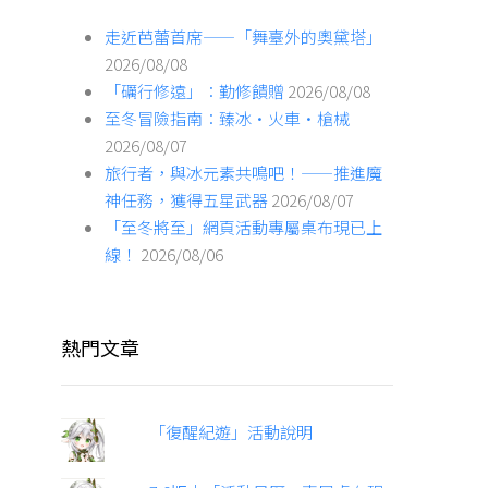
走近芭蕾首席——「舞臺外的奧黛塔」
2026/08/08
「礪行修遠」：勤修饋贈
2026/08/08
至冬冒險指南：臻冰·火車·槍械
2026/08/07
旅行者，與冰元素共鳴吧！——推進魔
神任務，獲得五星武器
2026/08/07
「至冬將至」網頁活動專屬桌布現已上
線！
2026/08/06
熱門文章
「復醒紀遊」活動說明