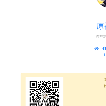
原
原神討