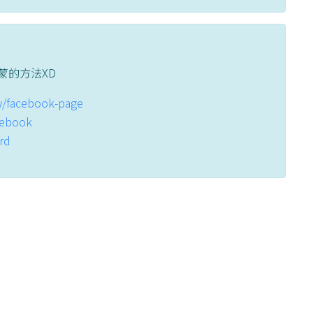
蒙的方法XD
tw/facebook-page
acebook
ord