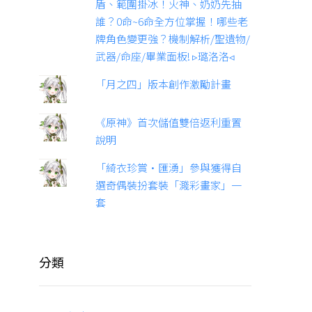
盾、範圍掛冰！火神、奶奶先抽
誰？0命~6命全方位掌握！哪些老
牌角色變更強？機制解析/聖遺物/
武器/命座/畢業面板! ▹璐洛洛◃
「月之四」版本創作激勵計畫
《原神》首次儲值雙倍返利重置
說明
「綺衣珍賞·匯湧」參與獲得自
選奇偶裝扮套裝「濺彩畫家」一
套
分類