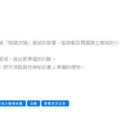
」
透過「銘隨流鏡」連結的裝置，能夠看到周圍建立連結的小
環境，做出更準確的判斷。
置，即可領取其他神秘認養人準備的禮物。
尋找小動物挑戰
活動
遊戲官方公告