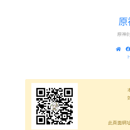
原
原神討
此頁面網