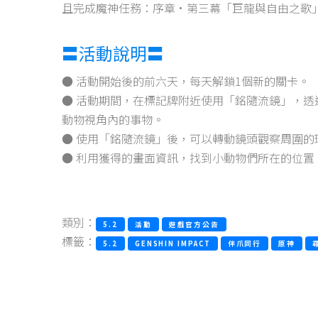
且完成魔神任務：序章·第三幕「巨龍與自由之歌
〓活動說明〓
● 活動開始後的前六天，每天解鎖1個新的關卡。
● 活動期間，在標記牌附近使用「銘隨流鏡」，
動物視角內的事物。
● 使用「銘隨流鏡」後，可以轉動鏡頭觀察周圍的
● 利用獲得的畫面資訊，找到小動物們所在的位
類別：
5.2
活動
遊戲官方公告
標籤：
5.2
GENSHIN IMPACT
伴爪同行
原神