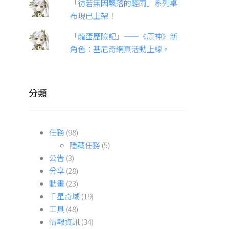
「彷若無因飄落的輕雨」系列桌
布現已上架！
「龍蛋歷險記」——《原神》新
角色：基尼奇網頁活動上線。
分類
任務
(98)
隱藏任務
(5)
公告
(3)
分享
(28)
動畫
(23)
千星奇域
(19)
工具
(48)
情報資訊
(34)