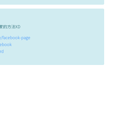
蒙的方法XD
tw/facebook-page
acebook
ord