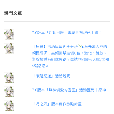
熱門文章
7.0版本「活動日曆」專屬桌布現已上線！
【原神】提納里角色全分析
▸草元素入門的
親民導師！高頻掛草速切C位，激化、綻放、
烈綻放體系組隊思路？聖遺物/命座/天賦/武器
▹璐洛洛◃
「復醒紀遊」活動說明
7.0版本「無神憐愛的雪國」活動匯總｜原神
「月之四」版本創作激勵計畫