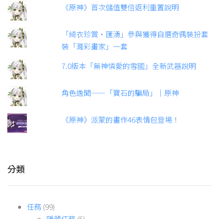
《原神》首次儲值雙倍返利重置說明
「綺衣珍賞·匯湧」參與獲得自選奇偶裝扮套
裝「濺彩畫家」一套
7.0版本「無神憐愛的雪國」全新武器說明
角色逸聞——「寶石的騙局」｜原神
《原神》派蒙的畫作46表情包登場！
分類
任務
(99)
隱藏任務
(5)