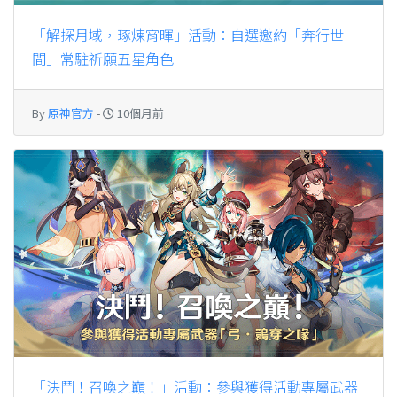
「解探月域，琢煉宵暉」活動：自選邀約「奔行世
間」常駐祈願五星角色
By
原神官方
-
10個月前
「決鬥！召喚之巔！」活動：參與獲得活動專屬武器