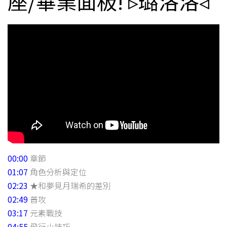
座/畢業面板! ▹璐洛洛◃
00:00
章節
01:07
角色分析與定位
02:23
★和夢見月瑞希的差別
02:49
普攻
03:17
元素戰技
04:55
飛行小技巧