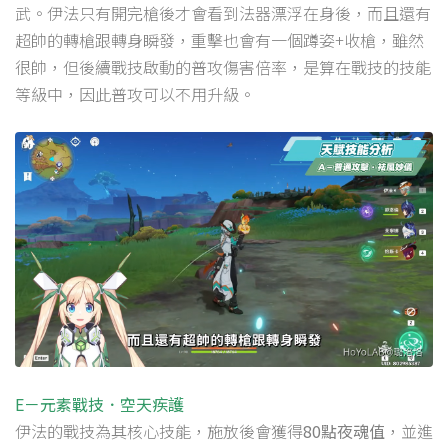
武。伊法只有開完槍後才會看到法器漂浮在身後，而且還有
超帥的轉槍跟轉身瞬發，重擊也會有一個蹲姿+收槍，雖然
很帥，但後續戰技啟動的普攻傷害倍率，是算在戰技的技能
等級中，因此普攻可以不用升級。
E－元素戰技．空天疾護
伊法的戰技為其核心技能，施放後會獲得
80點夜魂值
，並進