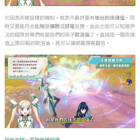
也因為天賦這樣的機制，就表示最好要有
後台的夜魂值
，同
時又要能符合能觸發
擴散
或
感電
反應，由此也就可以知道伊
法的組隊好哥們就是我們的孫子
歐洛倫
了。直接搭一個夜魂
值上限80點的歐洛倫，就可以讓感電傷害翻倍。
固有天賦－互助救援協議