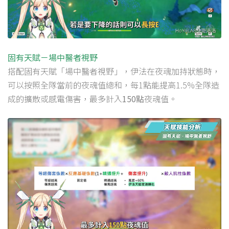
固有天賦－場中醫者視野
搭配固有天賦「場中醫者視野」，伊法在夜魂加持狀態時，
可以按照全隊當前的夜魂值總和，每1點能提高1.5%全隊造
成的擴散或感電傷害，最多計入
150點
夜魂值。