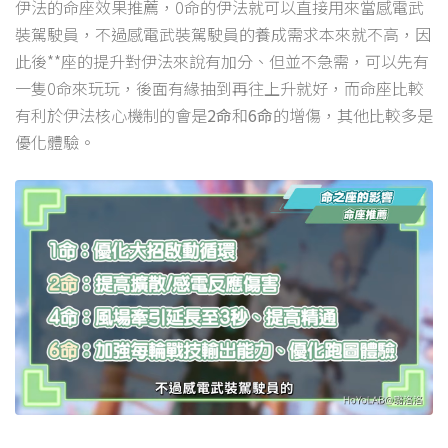
伊法的命座效果推薦，0命的伊法就可以直接用來當感電武
裝駕駛員，不過感電武裝駕駛員的養成需求本來就不高，因
此後**座的提升對伊法來說有加分、但並不急需，可以先有
一隻0命來玩玩，後面有緣抽到再往上升就好，而命座比較
有利於伊法核心機制的會是
2命
和
6命
的增傷，其他比較多是
優化體驗。