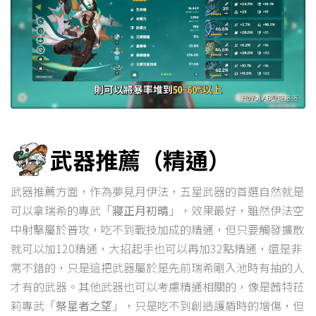
武器推薦（精通）
武器推薦方面，作為夢見月伊法，五星武器的首選自然就是
可以拿瑞希的專武「
寢正月初晴
」，效果最好，雖然伊法空
中射擊屬於普攻，吃不到戰技加成的精通，但只要觸發擴散
就可以加120精通，大招起手也可以再加32點精通，還是非
常不錯的，只是這把武器屬於是先前瑞希剛入池時有抽的人
才有的武器。其他武器也可以考慮精通相關的，像是茜特菈
莉專武「
祭星者之望
」，只是吃不到創造護盾時的增傷，但