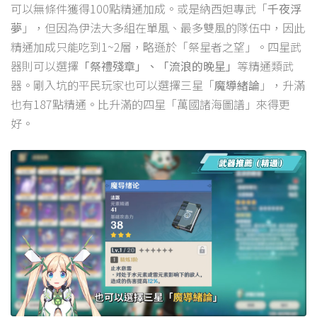
可以無條件獲得100點精通加成。或是納西妲專武「
千夜浮
夢
」，但因為伊法大多組在單風、最多雙風的隊伍中，因此
精通加成只能吃到1~2層，略遜於「祭星者之望」。四星武
器則可以選擇
「祭禮殘章」、「流浪的晚星」
等精通類武
器。剛入坑的平民玩家也可以選擇三星「
魔導緒論
」，升滿
也有187點精通。比升滿的四星「萬國諸海圖譜」來得更
好。