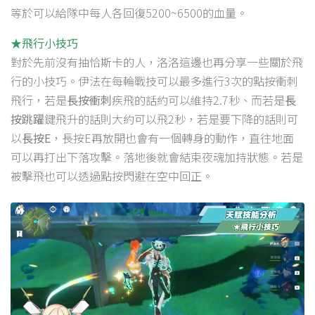
等於可以給隊中每人各回復5200~6500的血量。
★飛行小技巧
對於先前沒有抽恰斯卡的人，洛洛這邊也再分享一些關於飛
行的小技巧。伊法在每輪戰技可以最多進行3次的點按衝刺
飛行，若是
長按衝刺
疾飛的話約可以維持2.7秒、而若是
長
按跳躍
鍵飛升的話則大約可以飛2秒，若是要下降的話則可
以
長按E
，長按E再放開也會有一個轉身的動作，直往地面
可以再打出下落攻擊。落地後就會結束夜魂加持狀態。若是
被擊飛也可以透過點按閃避在空中回正。