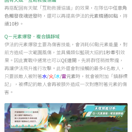
再搭配固有天賦「互助救援協議」的效果，在隊伍中
任意角
色觸發夜魂迸發
時，還可以再提高伊法的
元素精通80點
，持
續
10秒
。
Q－元素爆發．複合鎮靜域
伊法的元素爆發主要為傷害技能，會消耗60點元素能量，對
前方造成一次範圍風傷，並具備類似藍硯大招的
1秒牽引
效
果。因此實戰中通常也可以
QE連開
，先將群怪稍微聚攏，
再讓伊法飛升進行攻擊。此外還會對接觸的最多4名敵人，
只要該敵人被附著
水
/
火
/
冰
/
雷
元素
時，就會被附加「鎮靜標
記」，被標記的敵人會再被額外造成一次對應附著元素的傷
害。