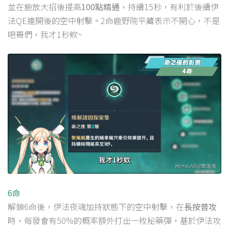
並在施放大招後提高
100點精通
，持續15秒，有利於後續伊
法QE連開後的空中射擊。2命鹿野院平藏表示不開心，不是
吧哥們，我才1秒欸~
6命
解鎖6命後，伊法夜魂加持狀態下的空中射擊，在
長按普攻
時，每發會有50%的概率額外打出一枚秘藥彈，基於伊法攻