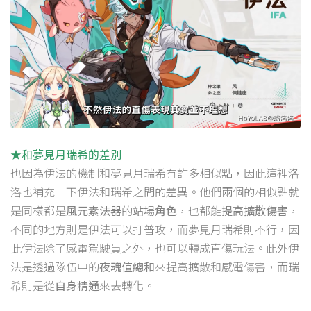
★和夢見月瑞希的差別
也因為伊法的機制和夢見月瑞希有許多相似點，因此這裡洛
洛也補充一下伊法和瑞希之間的差異。他們兩個的相似點就
是同樣都是
風元素法器
的
站場角色
，也都能
提高擴散傷害
，
不同的地方則是伊法可以打普攻，而夢見月瑞希則不行，因
此伊法除了感電駕駛員之外，也可以轉成直傷玩法。此外伊
法是透過隊伍中的
夜魂值總和
來提高擴散和感電傷害，而瑞
希則是從
自身精通
來去轉化。