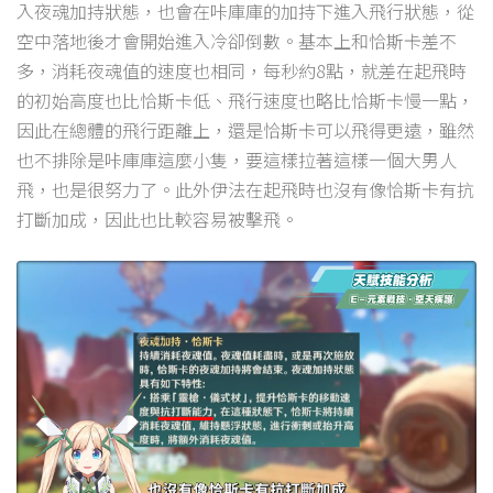
入夜魂加持狀態，也會在咔庫庫的加持下進入飛行狀態，從
空中落地後才會開始進入冷卻倒數。基本上和恰斯卡差不
多，消耗夜魂值的速度也相同，每秒約8點，就差在起飛時
的初始高度也比恰斯卡低、飛行速度也略比恰斯卡慢一點，
因此在總體的飛行距離上，還是恰斯卡可以飛得更遠，雖然
也不排除是咔庫庫這麼小隻，要這樣拉著這樣一個大男人
飛，也是很努力了。此外伊法在起飛時也沒有像恰斯卡有抗
打斷加成，因此也比較容易被擊飛。