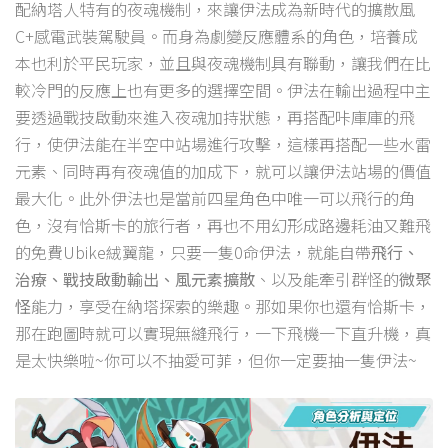
配納塔人特有的夜魂機制，來讓伊法成為新時代的擴散風
C+感電武裝駕駛員。而身為劇變反應體系的角色，培養成
本也利於平民玩家，並且與夜魂機制具有聯動，讓我們在比
較冷門的反應上也有更多的選擇空間。伊法在輸出過程中主
要透過戰技啟動來進入夜魂加持狀態，再搭配咔庫庫的飛
行，使伊法能在半空中站場進行攻擊，這樣再搭配一些水雷
元素、同時再有夜魂值的加成下，就可以讓伊法站場的價值
最大化。此外伊法也是當前四星角色中唯一可以飛行的角
色，沒有恰斯卡的旅行者，再也不用幻形成路邊耗油又難飛
的免費Ubike絨翼龍，只要一隻0命伊法，就能自帶
飛行、
治療、戰技啟動輸出、風元素擴散
、以及能牽引群怪的
微聚
怪
能力，享受在納塔探索的樂趣。那如果你也還有恰斯卡，
那在跑圖時就可以實現無縫飛行，一下飛機一下直升機，真
是太快樂啦~你可以不抽愛可菲，但你一定要抽一隻伊法~