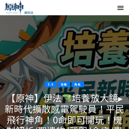
5.6
攻略
角色
【原神】伊法
培養放大鏡▸
新時代擴散感電駕駛員！平民
飛行神角！0命即可開玩！機