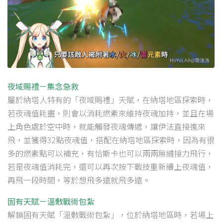
夜域賜禮－集念急救
屬於納塔人特有的「夜域賜禮」天賦，在納塔地區探索時，
若夜魂值耗盡，則會以消耗燃素來維持夜魂加持，並且在場
上角色處於空中時，就能觸發夜魂傳遞，讓伊法直接進來
飛，並獲得32點夜魂值，搭配在納塔地區探索時，因為有很
多的燃素點可以補充，有恰斯卡也可以兩兩無縫接力飛行，
若是夜魂值消耗完，還可以再次按下戰技重新續上夜魂值，
再飛一段時間，等於想飛多遠就飛多遠。
固有天賦－溫敷戰術包紮
解鎖固有天賦「溫敷戰術包紮」，位於納塔地區時，若場上