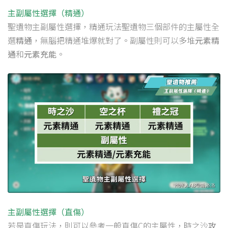
主副屬性選擇（精通）
聖遺物主副屬性選擇，精通玩法聖遺物三個部件的主屬性全
選
精通
，無腦把精通堆爆就對了。副屬性則可以多堆
元素精
通
和
元素充能
。
主副屬性選擇（直傷）
若是直傷玩法，則可以參考一般直傷C的主屬性，時之沙
攻