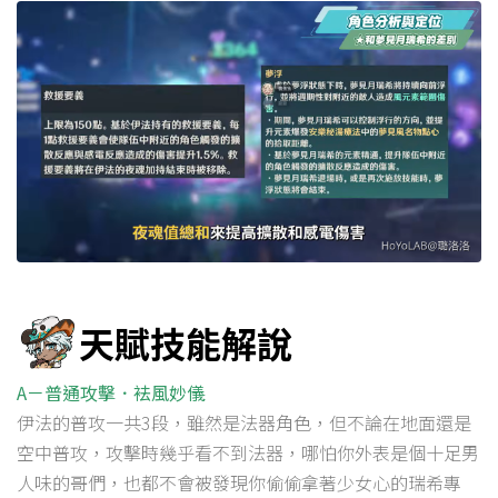
天賦技能解說
A－普通攻擊．袪風妙儀
伊法的普攻一共3段，雖然是法器角色，但不論在地面還是
空中普攻，攻擊時幾乎看不到法器，哪怕你外表是個十足男
人味的哥們，也都不會被發現你偷偷拿著少女心的瑞希專