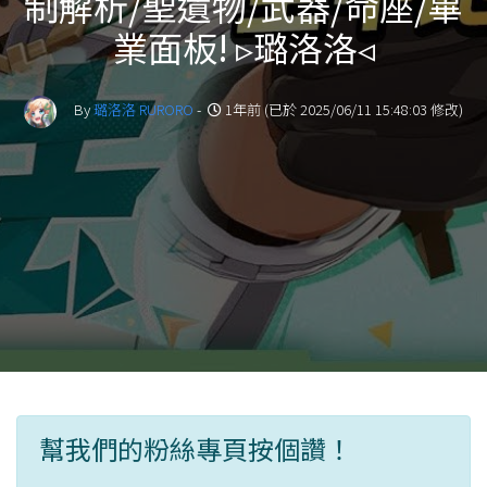
制解析/聖遺物/武器/命座/畢
業面板! ▹璐洛洛◃
By
璐洛洛 RURORO
-
1年前 (已於 2025/06/11 15:48:03 修改)
幫我們的粉絲專頁按個讚！