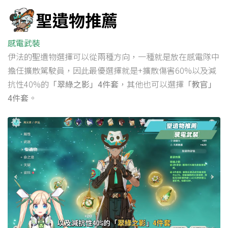
聖遺物推薦
感電武裝
伊法的聖遺物選擇可以從兩種方向，一種就是放在感電隊中
擔任擴散駕駛員，因此最優選擇就是+擴散傷害60%以及減
抗性40%的
「翠綠之影」4件套
，其他也可以選擇
「教官」
4件套
。