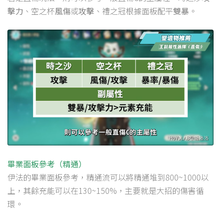
擊力
、空之杯
風傷
或
攻擊
、禮之冠根據面板配平
雙暴
。
畢業面板參考（精通）
伊法的畢業面板參考，精通流可以將精通堆到800~1000以
上，其餘充能可以在130~150%，主要就是大招的傷害循
環。