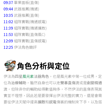
09:37
畢業面板(直傷)
09:44
武器推薦(精通)
10:35
武器推薦(直傷)
11:02
組隊實戰(精通感電)
11:39
組隊實戰(精通擴散)
11:53
組隊實戰(直傷風C)
12:09
組隊實戰(直傷感電)
12:25
伊法角色簡評
角色分析與定位
伊法為
四星
風元素
法器角色
，也是風元素中第一位成男，定
位為
治療輔助
，雖然自身也可以走
雙暴直傷流
或是
劇變精通
流
，但除非你的輔助給得數值夠多，不然伊法的直傷表現其
實並不理想，因此若是要發揮出伊法完整的實力，還是會需
要從伊法天賦中提高
擴散
和
感電
傷害的機制來下手，以及搭