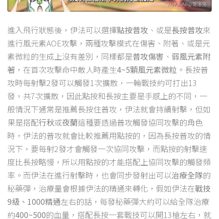
進入飛行狀態後，伊法可以選擇
點按普攻
、或是
長按普攻
來
進行風元素AOE攻擊，兩種攻擊模式在傷害、附著、或是元
素微粒的生成上沒有差別，同樣都是
普攻傷害
、
弱風元素附
著
，在首次攻擊命中敵人時產生
4~5顆風元素微粒
。長按普
攻時每射擊2發可以觸發1次擴散，一輪戰技約可打出13
發，共7次擴散，因此點按和長按主要是手感上的不同，一
般情況下通常是推薦長按住普攻，伊法就會持續射擊，但如
果是搭配
行秋
或
夜蘭
這種要透過普攻觸發協同攻擊的角色
時，伊法的普攻就會比較推薦用點按的，因為長按普攻的情
況下，要每射2發才會觸發一次協同攻擊，而點按的射擊速
度比長按略慢，所以用點按的才能搭配上協同攻擊的觸發頻
率。而伊法在進行射擊時，也會同步發射出可以
治療全隊
的
秘藥彈，治療量會根據伊法的精通來轉化，假如伊法在
戰技
9級、1000精通
左右的話，每發秘藥彈大約可以給全隊治療
約
400~500
的血量，搭配長按一套戰技可以開13槍左右，就