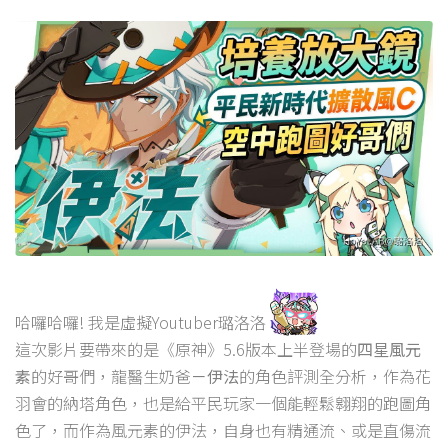
哈囉哈囉! 我是虛擬Youtuber璐洛洛
這次影片要帶來的是《原神》5.6版本上半登場的
四星風元
素
的好哥們，龍醫生奶爸
－伊法
的角色評測全分析，作為花
羽會的納塔角色，也是給平民玩家一個能輕鬆翱翔的跑圖角
色了，而作為風元素的伊法，自身也有精通流、或是直傷流