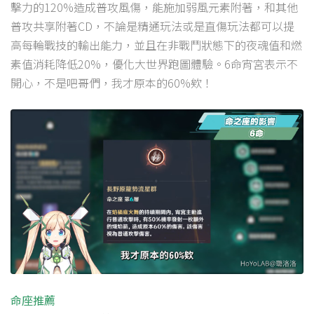
擊力的120%造成普攻風傷，能施加弱風元素附著，和其他
普攻共享附著CD，不論是精通玩法或是直傷玩法都可以提
高每輪戰技的輸出能力，並且在非戰鬥狀態下的夜魂值和燃
素值消耗降低20%，優化大世界跑圖體驗。6命宵宮表示不
開心，不是吧哥們，我才原本的60%欸！
命座推薦