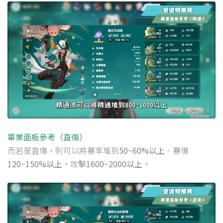
畢業面板參考（直傷）
而若是直傷，則可以將暴率堆到
50~60%以上
、暴傷
120~150%以上
，攻擊
1600~2000以上
。