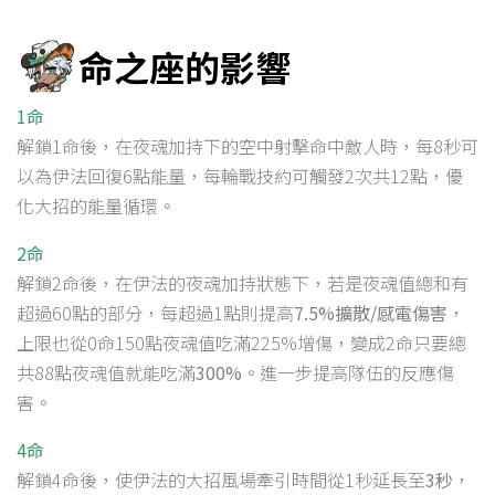
命之座的影響
1命
解鎖1命後，在夜魂加持下的空中射擊命中敵人時，每8秒可
以為伊法回復6點能量，每輪戰技約可觸發2次共12點，優
化大招的能量循環。
2命
解鎖2命後，在伊法的夜魂加持狀態下，若是夜魂值總和有
超過60點的部分，每超過1點則提高
7.5%擴散/感電傷害
，
上限也從0命150點夜魂值吃滿225%增傷，變成2命只要總
共88點夜魂值就能吃滿
300%
。進一步提高隊伍的反應傷
害。
4命
解鎖4命後，使伊法的大招風場牽引時間從1秒延長至
3秒
，