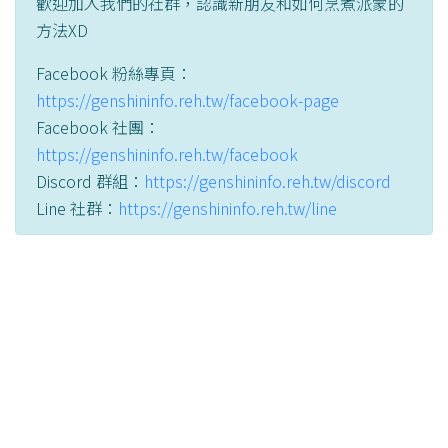
歡迎加入我們的社群，認識新朋友和如何烹煮派蒙的
方法XD
Facebook 粉絲專頁：
https://genshininfo.reh.tw/facebook-page
Facebook 社團：
https://genshininfo.reh.tw/facebook
Discord 群組：
https://genshininfo.reh.tw/discord
Line 社群：
https://genshininfo.reh.tw/line