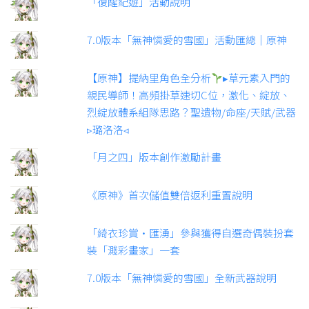
「復醒紀遊」活動說明
7.0版本「無神憐愛的雪國」活動匯總｜原神
【原神】提納里角色全分析
▸草元素入門的
親民導師！高頻掛草速切C位，激化、綻放、
烈綻放體系組隊思路？聖遺物/命座/天賦/武器
▹璐洛洛◃
「月之四」版本創作激勵計畫
《原神》首次儲值雙倍返利重置說明
「綺衣珍賞·匯湧」參與獲得自選奇偶裝扮套
裝「濺彩畫家」一套
7.0版本「無神憐愛的雪國」全新武器說明