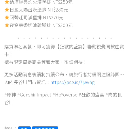
納塔經典灼火漢堡排 NT$250元
日冕太陽蛋漢堡排 NT$280元
回聲起司漢堡排 NT$270元
夜裔蒜香奶油雞腿排 NT$300元
購買聯名套餐，即可獲得【狂歡的盛宴】聯動視覺同款虛寶
卡！
還有限定周邊商品等著大家，敬請期待！
更多活動消息後續將持續公布，請旅行者持續關注粉絲團～
肉的長谷川門市資訊：
https://pse.is/7jwvhg
#原神 #GenshinImpact #HoYoverse #狂歡的盛宴 #肉的長
谷川
類別：