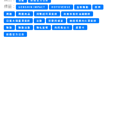
活動
遊戲官方公告
標籤：
GENSHIN IMPACT
HOYOVERSE
全新聯動
原神
周邊
周邊商品
回聲起司漢堡排
夜裔蒜香奶油雞腿排
日冕太陽蛋漢堡排
活動
狂歡的盛宴
納塔經典灼火漢堡排
聯動
聯動活動
聯名套餐
肉的長谷川
虛寶卡
遊戲官方公告