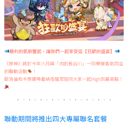
勝利的凱歌響起，讓我們一起享受這【狂歡的盛宴】
《原神》將於今年六月與「肉的長谷川」一同舉辦香氣四溢
的聯動活動
！
歐洛倫和卡齊娜帶着納塔龍眾陪同大家一起High到最高點！
聯動期間將推出四大專屬聯名套餐