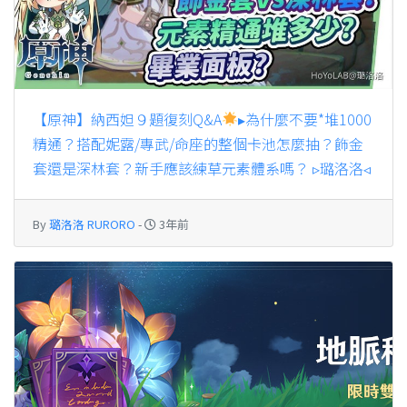
【原神】納西妲９題復刻Q&A
▸為什麼不要*堆1000
精通？搭配妮露/專武/命座的整個卡池怎麼抽？飾金
套還是深林套？新手應該練草元素體系嗎？ ▹璐洛洛◃
By
璐洛洛 RURORO
-
3年前