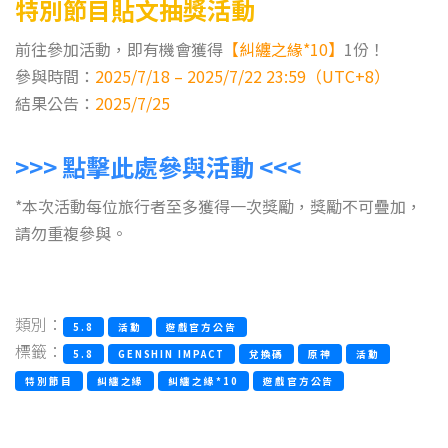
特別節目貼文抽獎活動
前往參加活動，即有機會獲得
【糾纏之緣*10】
1份！
參與時間：
2025/7/18 – 2025/7/22 23:59（UTC+8）
結果公告：
2025/7/25
>>> 點擊此處參與活動 <<<
*本次活動每位旅行者至多獲得一次獎勵，獎勵不可疊加，
請勿重複參與。
類別：
5.8
活動
遊戲官方公告
標籤：
5.8
GENSHIN IMPACT
兌換碼
原神
活動
特別節目
糾纏之緣
糾纏之緣*10
遊戲官方公告