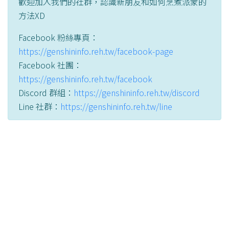
歡迎加入我們的社群，認識新朋友和如何烹煮派蒙的
方法XD
Facebook 粉絲專頁：
https://genshininfo.reh.tw/facebook-page
Facebook 社團：
https://genshininfo.reh.tw/facebook
Discord 群組：
https://genshininfo.reh.tw/discord
Line 社群：
https://genshininfo.reh.tw/line