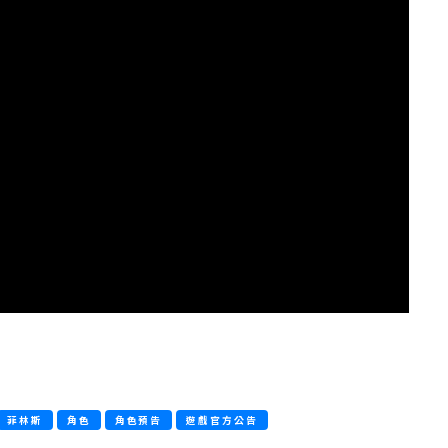
菲林斯
角色
角色預告
遊戲官方公告