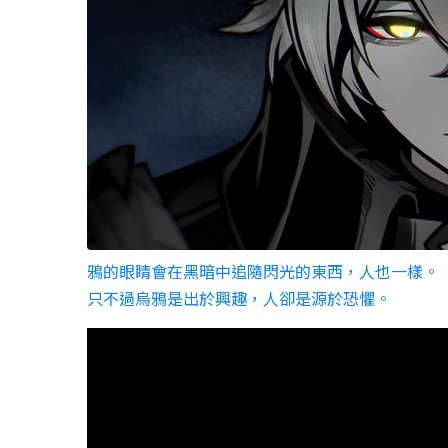
鴉的眼睛會在黑暗中追隨閃光的東西，人也一樣。
只不過烏鴉是出於興趣，人卻是源於恐懼。