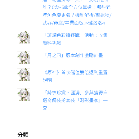
誰？0命~6命全方位掌握！哪些老
牌角色變更強？機制解析/聖遺物/
武器/命座/畢業面板! ▹璐洛洛◃
「斑斕色彩追逐戰」活動：收集
顏料挑戰
「月之四」版本創作激勵計畫
《原神》首次儲值雙倍返利重置
說明
「綺衣珍賞·匯湧」參與獲得自
選奇偶裝扮套裝「濺彩畫家」一
套
分類