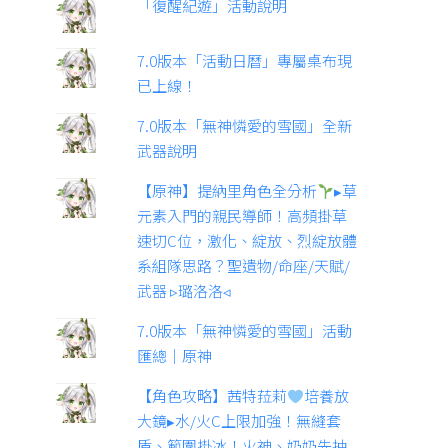
「復醒紀遊」活動說明
7.0版本「活動日曆」專屬桌布現
已上線！
7.0版本「無神憐愛的雪國」全新
武器說明
【原神】提納里角色全分析
▸草
元素入門的親民導師！高頻掛草
速切C位，激化、綻放、烈綻放體
系組隊思路？聖遺物/命座/天賦/
武器 ▹璐洛洛◃
7.0版本「無神憐愛的雪國」活動
匯總｜原神
【角色攻略】茜特菈莉
培養放
大鏡▸水/火C上限加強！無縫套
盾、範圍掛冰！火神、奶奶先抽