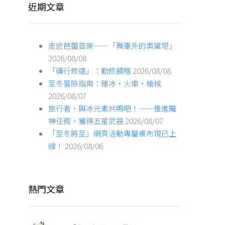
近期文章
走近芭蕾首席——「舞臺外的奧黛塔」
2026/08/08
「礪行修遠」：勤修饋贈
2026/08/08
至冬冒險指南：臻冰·火車·槍械
2026/08/07
旅行者，與冰元素共鳴吧！——推進魔
神任務，獲得五星武器
2026/08/07
「至冬將至」網頁活動專屬桌布現已上
線！
2026/08/06
熱門文章