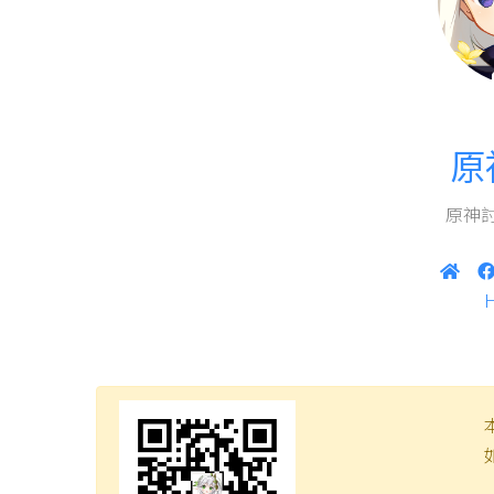
原
原神討