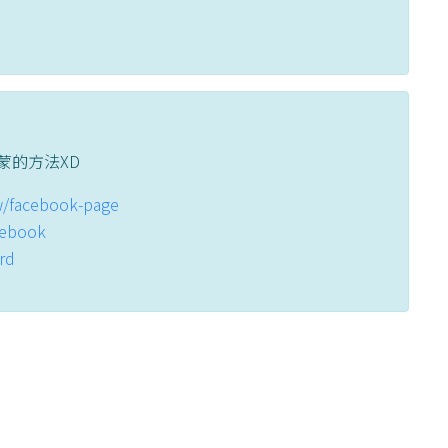
蒙的方法XD
tw/facebook-page
acebook
ord