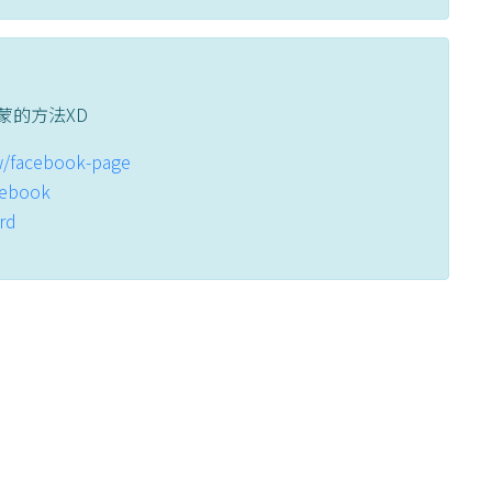
蒙的方法XD
tw/facebook-page
acebook
ord