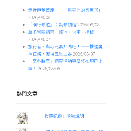
走近芭蕾首席——「舞臺外的奧黛塔」
2026/08/08
「礪行修遠」：勤修饋贈
2026/08/08
至冬冒險指南：臻冰·火車·槍械
2026/08/07
旅行者，與冰元素共鳴吧！——推進魔
神任務，獲得五星武器
2026/08/07
「至冬將至」網頁活動專屬桌布現已上
線！
2026/08/06
熱門文章
「復醒紀遊」活動說明