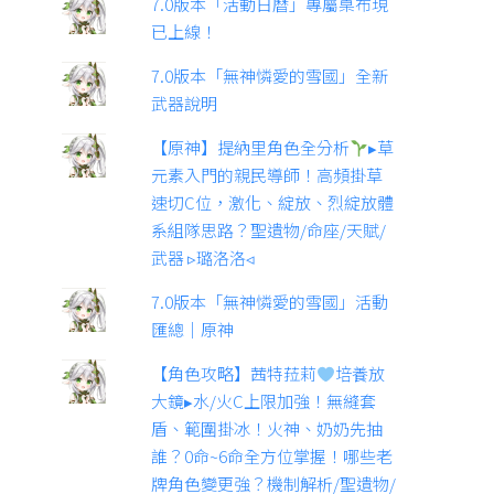
7.0版本「活動日曆」專屬桌布現
已上線！
7.0版本「無神憐愛的雪國」全新
武器說明
【原神】提納里角色全分析
▸草
元素入門的親民導師！高頻掛草
速切C位，激化、綻放、烈綻放體
系組隊思路？聖遺物/命座/天賦/
武器 ▹璐洛洛◃
7.0版本「無神憐愛的雪國」活動
匯總｜原神
【角色攻略】茜特菈莉
培養放
大鏡▸水/火C上限加強！無縫套
盾、範圍掛冰！火神、奶奶先抽
誰？0命~6命全方位掌握！哪些老
牌角色變更強？機制解析/聖遺物/