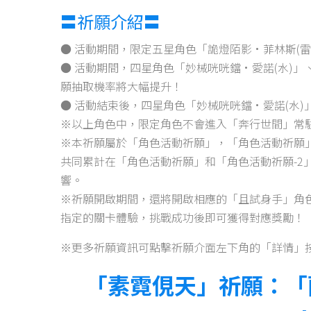
〓祈願介紹〓
● 活動期間，限定五星角色「詭燈陌影·菲林斯(
● 活動期間，四星角色「妙械咣咣鐺·愛諾(水)」
願抽取機率將大幅提升！
● 活動結束後，四星角色「妙械咣咣鐺·愛諾(水
※以上角色中，限定角色不會進入「奔行世間」常
※本祈願屬於「角色活動祈願」，「角色活動祈願」
共同累計在「角色活動祈願」和「角色活動祈願-2
響。
※祈願開啟期間，還將開啟相應的「且試身手」角
指定的關卡體驗，挑戰成功後即可獲得對應獎勵！
※更多祈願資訊可點擊祈願介面左下角的「詳情」
「素霓俔天」祈願：「