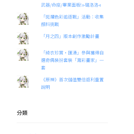
武器/命座/畢業面板! ▹璐洛洛◃
「斑斕色彩追逐戰」活動：收集
顏料挑戰
「月之四」版本創作激勵計畫
「綺衣珍賞·匯湧」參與獲得自
選奇偶裝扮套裝「濺彩畫家」一
套
《原神》首次儲值雙倍返利重置
說明
分類