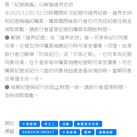
買「紀遊再編」以解鎖諸界史詩
※2025/12/01 02:59將關閉本次紀遊中諸界紀遊、諸界史詩
和紀遊再編的購買，購買關閉後旅行者仍可完成紀遊任務並
領取獎勵，請旅行者留意紀遊的購買和開放時間。
● 解鎖「諸界紀遊」或「諸界史詩」後，可享有紀行同惠
效果，在提瓦特中購買相應紀行時可享受優惠。同理，如果
旅行者已解鎖「珍珠紀行」或「珍珠之歌」，也可享有紀遊
同惠效果，在千星奇域中購買相應紀遊時可享受優惠。可在
購買紀遊或紀行介面的同惠按鈕處查看詳情說明。當期同惠
效果僅生效一次。
● 每期紀遊與紀行的起止時間一致，請旅行者留意時間，
及時領取獎勵。
類別：
千星奇域
月之二
活動
遊戲官方公告
標籤：
GENSHIN IMPACT
千星奇域
原神
復醒紀遊