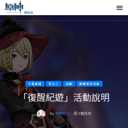
千星奇域
月之二
活動
遊戲官方公告
「復醒紀遊」活動說明
By
原神官方
-
9個月前