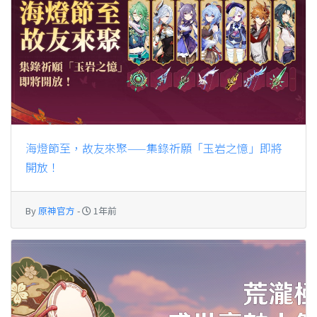
海燈節至，故友來聚——集錄祈願「玉岩之憶」即將
開放！
By
原神官方
-
1年前