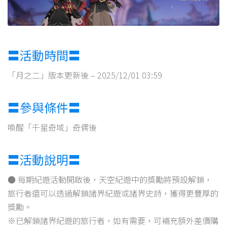
〓活動時間〓
「月之二」版本更新後 – 2025/12/01 03:59
〓參與條件〓
喚醒「千星奇域」奇偶後
〓活動說明〓
● 每期紀遊活動開啟後，天空紀遊中的獎勵將預設解鎖，
旅行者還可以透過解鎖諸界紀遊或諸界史詩，獲得更豐厚的
獎勵。
※已解鎖諸界紀遊的旅行者，如有需要，可補充額外差價購