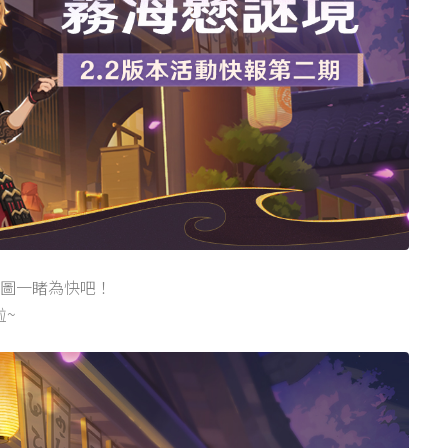
下圖一睹為快吧！
啦~