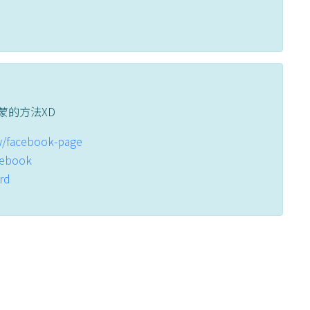
蒙的方法XD
tw/facebook-page
acebook
ord