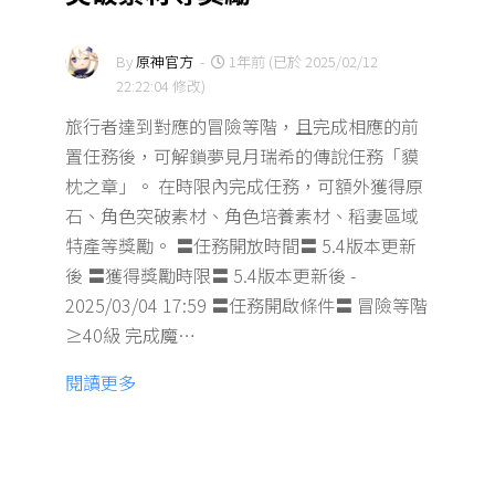
By
原神官方
-
1年前 (已於 2025/02/12
22:22:04 修改)
旅行者達到對應的冒險等階，且完成相應的前
置任務後，可解鎖夢見月瑞希的傳說任務「貘
枕之章」。 在時限內完成任務，可額外獲得原
石、角色突破素材、角色培養素材、稻妻區域
特產等獎勵。 〓任務開放時間〓 5.4版本更新
後 〓獲得獎勵時限〓 5.4版本更新後 -
2025/03/04 17:59 〓任務開啟條件〓 冒險等階
≥40級 完成魔…
閱讀更多