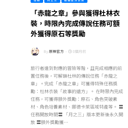
任務
月之三
遊戲官方公告
「赤龍之章」參與獲得杜林衣
裝，時限內完成傳說任務可額
外獲得原石等獎勵
By
原神官方
-
8個月前
旅行者達到對應的冒險等階，且完成相應的前
置任務後，可解鎖杜林的傳說任務「赤龍之
章」。完成「赤龍之章」可獲得特殊任務獎
勵：杜林衣裝「故事的遠方」。 在時限內完成
任務，可獲得額外獎勵：原石、角色突破素
材、角色培養素材、挪德卡萊區域特產等。 〓
任務開放時間〓 「月之三」版本更新後永久開
放 〓額外獎勵獲…