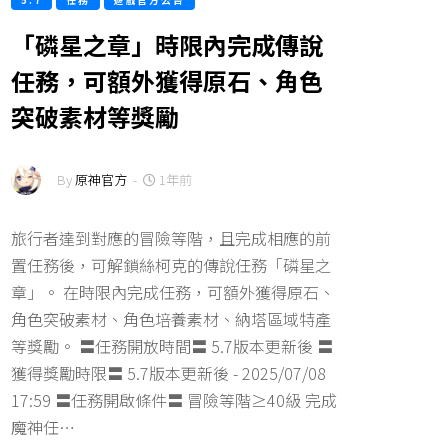
5.7
任務
遊戲官方公告
「磷星之章」時限內完成傳說
任務，可額外獲得原石、角色
突破素材等獎勵
By
原神官方
-
1年前
旅行者達到對應的冒險等階，且完成相應的前
置任務後，可解鎖絲柯克的傳說任務「磷星之
章」。 在時限內完成任務，可額外獲得原石、
角色突破素材、角色培養素材、納塔區域特產
等獎勵。 〓任務開放時間〓 5.7版本更新後 〓
獲得獎勵時限〓 5.7版本更新後 - 2025/07/08
17:59 〓任務開啟條件〓 冒險等階≥40級 完成
魔神任…