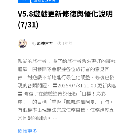
5.8
遊戲官方公告
V5.8遊戲更新修復與優化說明
(7/31)
By
原神官方
-
1年前
親愛的旅行者： 為了給旅行者帶來更好的遊戲
體驗，開發團隊會根據各位旅行者的意見回
饋，對遊戲不斷地進行最佳化調整，修復已發
現的各類問題。 〓2025/07/31 21:00 更新内容
〓 修復了在體驗進傳說任務「目標！彩彩
崖！」的目標「重返『飄飄巡風阿夏』」時，
有低機率出現無法完成任務目標、任務進度異
常回退的問題。 …
閱讀更多