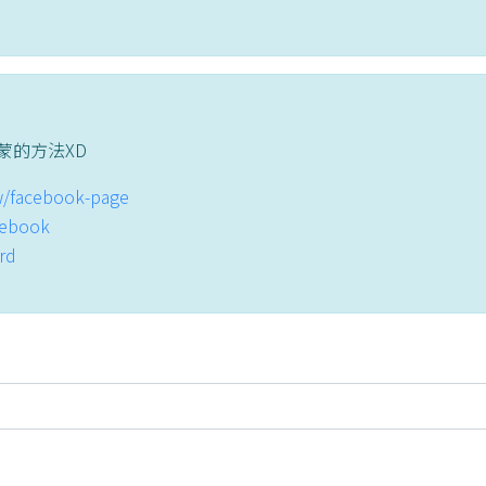
蒙的方法XD
tw/facebook-page
acebook
ord