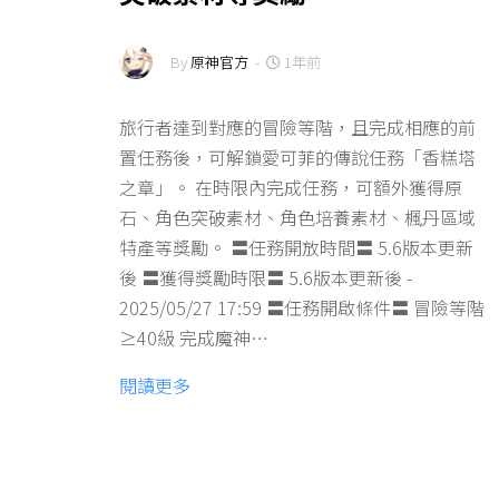
By
原神官方
-
1年前
旅行者達到對應的冒險等階，且完成相應的前
置任務後，可解鎖愛可菲的傳說任務「香糕塔
之章」。 在時限內完成任務，可額外獲得原
石、角色突破素材、角色培養素材、楓丹區域
特產等獎勵。 〓任務開放時間〓 5.6版本更新
後 〓獲得獎勵時限〓 5.6版本更新後 -
2025/05/27 17:59 〓任務開啟條件〓 冒險等階
≥40級 完成魔神…
閱讀更多