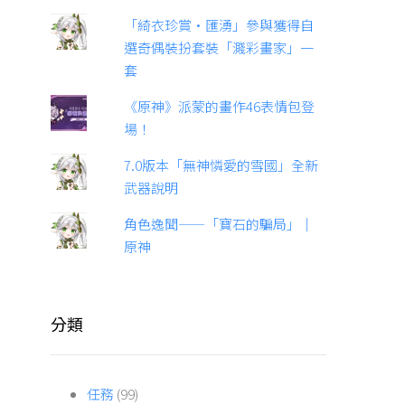
「綺衣珍賞·匯湧」參與獲得自
選奇偶裝扮套裝「濺彩畫家」一
套
《原神》派蒙的畫作46表情包登
場！
7.0版本「無神憐愛的雪國」全新
武器說明
角色逸聞——「寶石的騙局」｜
原神
分類
任務
(99)