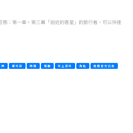
神任務：第一章·第三幕「迫近的客星」的旅行者，可以快速
原神
愛可菲
時限
獎勵
珍上至珍
角色
遊戲官方公告