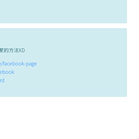
蒙的方法XD
tw/facebook-page
acebook
ord