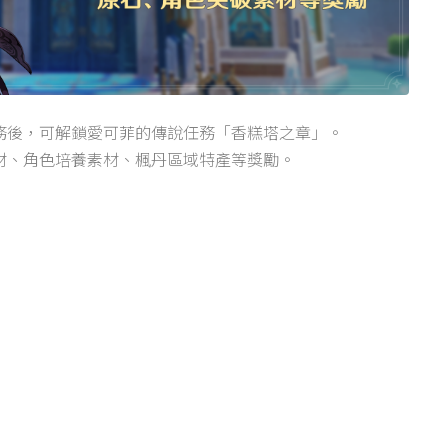
務後，可解鎖愛可菲的傳說任務「香糕塔之章」。
材、角色培養素材、楓丹區域特產等獎勵。