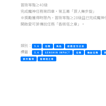
冒險等階≥40級
完成魔神任務第四章·第五幕「罪人舞步旋」
※獎勵獲得時限內，冒險等階≥28級且已完成魔
開啟愛可菲傳說任務「香糕塔之章」。
類別：
5.6
任務
角色
遊戲官方公告
標籤：
5.6
GENSHIN IMPACT
任務
傳說任務
額外獲得
香糕塔之章