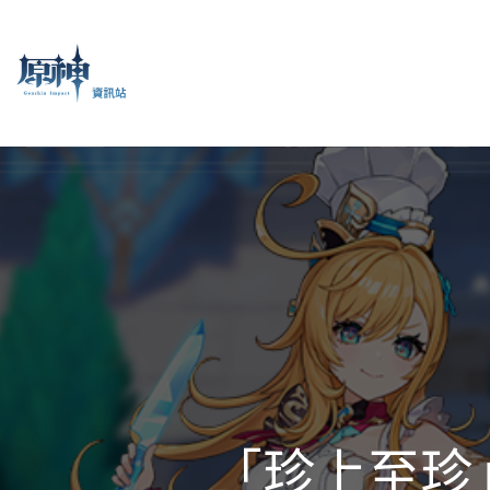
「珍上至珍