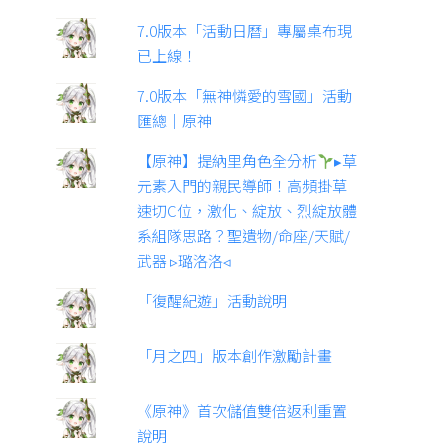
7.0版本「活動日曆」專屬桌布現
已上線！
7.0版本「無神憐愛的雪國」活動
匯總｜原神
【原神】提納里角色全分析
▸草
元素入門的親民導師！高頻掛草
速切C位，激化、綻放、烈綻放體
系組隊思路？聖遺物/命座/天賦/
武器 ▹璐洛洛◃
「復醒紀遊」活動說明
「月之四」版本創作激勵計畫
《原神》首次儲值雙倍返利重置
說明