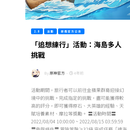
2.8
活動
遊戲官方公告
「追想練行」活動：海島多人
挑戰
By
原神官方
-
4年前
活動期間，旅行者可以前往金蘋果群島迎接幻
境中的挑戰。完成指定的挑戰，盡可能獲得較
高的評分，即可獲得原石、大英雄的經驗、天
賦培養素材、摩拉等獎勵。 〓活動時間〓
2022/08/04 10:00:00 ~ 2022/08/15 03:59:59
〓參與條件〓 冒險等階≥32級 完成任務「遠海