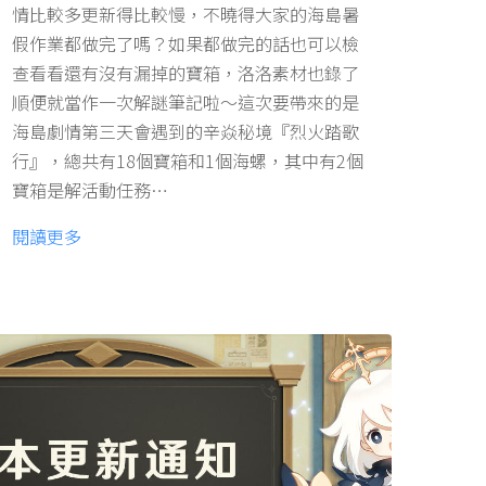
情比較多更新得比較慢，不曉得大家的海島暑
假作業都做完了嗎？如果都做完的話也可以檢
查看看還有沒有漏掉的寶箱，洛洛素材也錄了
順便就當作一次解謎筆記啦～這次要帶來的是
海島劇情第三天會遇到的辛焱秘境『烈火踏歌
行』，總共有18個寶箱和1個海螺，其中有2個
寶箱是解活動任務…
閱讀更多