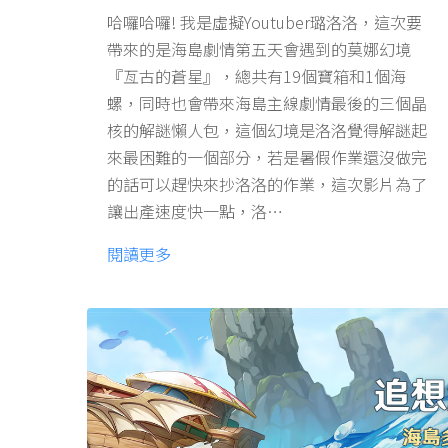
哈囉哈囉! 我是虛擬Youtuber璐洛洛，這次要
帶來的是海島劇情第五天會遇到的莫娜幻境
『亙古的蒼星』，總共有19個寶箱和1個海
螺，同時也會帶來海島主線劇情最後的三個晶
核的解謎懶人包，這個幻境是洛洛覺得解謎起
來最困難的一個部分，若是暑假作業還沒做完
的話可以趕快來抄洛洛的作業，這次影片為了
讓出產速度快一點，洛…
閱讀更多