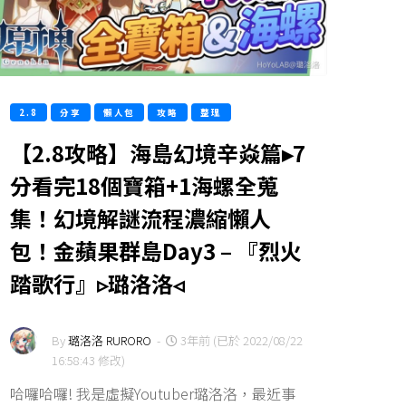
2.8
分享
懶人包
攻略
整理
【2.8攻略】海島幻境辛焱篇▸7
分看完18個寶箱+1海螺全蒐
集！幻境解謎流程濃縮懶人
包！金蘋果群島Day3 – 『烈火
踏歌行』▹璐洛洛◃
By
璐洛洛 RURORO
-
3年前 (已於 2022/08/22
16:58:43 修改)
哈囉哈囉! 我是虛擬Youtuber璐洛洛，最近事