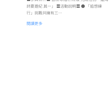
詩夏遊紀 其一」 〓活動說明〓 ● 「追想練
行」挑戰共擁有三…
閱讀更多