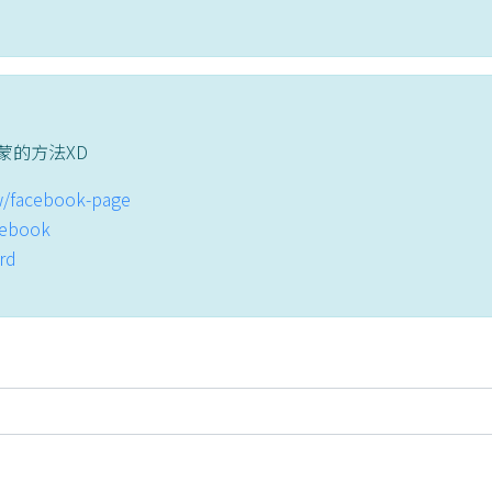
蒙的方法XD
tw/facebook-page
acebook
ord