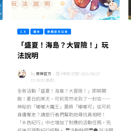
1.6
版本
遊戲官方公告
「盛夏！海島？大冒險！」玩
法說明
By
原神官方
-
5年前 (已於 2021/06/27
15:36:02 修改)
全新活動「盛夏！海島？大冒險！」即將開
啟！夏日的某天，可莉突然收到了一封信——
神秘的「嘟嘟大魔王」要將「嘟嘟可」從可莉
身邊奪走？請旅行者們幫助她尋找真相吧！
「水色紀行」中也增加了對應的活動任務，完
成後可領取紀行經驗。 〓活動時間〓● 玩法開