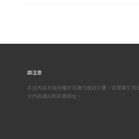
請注意
本站內容未經授權許可請勿擅自抄襲，如果需引用
分內容請註明來源網址。