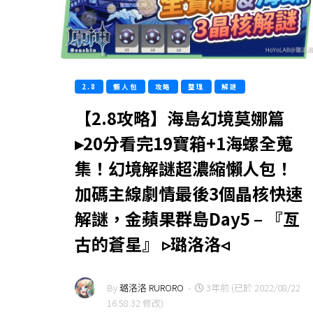
2.8
懶人包
攻略
整理
解謎
【2.8攻略】海島幻境莫娜篇
▸20分看完19寶箱+1海螺全蒐
集！幻境解謎超濃縮懶人包！
加碼主線劇情最後3個晶核快速
解謎，金蘋果群島Day5 – 『亙
古的蒼星』 ▹璐洛洛◃
By
璐洛洛 RURORO
-
3年前 (已於 2022/08/22
16:58:32 修改)