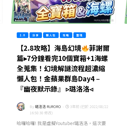
2.8
分享
懶人包
攻略
整理
【2.8攻略】海島幻境
菲謝爾
篇▸7分鐘看完10個寶箱+1海螺
全蒐集！幻境解謎流程超濃縮
懶人包！金蘋果群島Day4 –
『幽夜默示錄』 ▹璐洛洛◃
By
璐洛洛 RURORO
-
3年前 (已於 2022/08/22
16:58:38 修改)
哈囉哈囉! 我是虛擬Youtuber璐洛洛，這次要