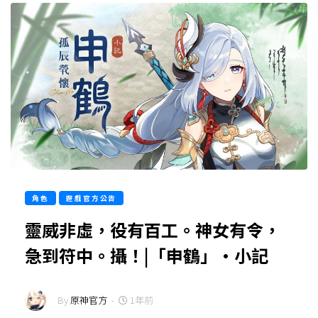
角色
遊戲官方公告
靈威非虛，役有百工。神女有令，
急到符中。攝！|「申鶴」·小記
By
原神官方
-
1年前