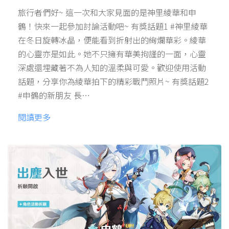
旅行者們好~ 這一次和大家見面的是神里綾華和申
鶴！快來一起參加討論活動吧~ 有獎話題1 #神里綾華
在冬日旋轉冰晶，便能看到折射出的絢爛華彩。綾華
的心靈亦是如此。她不只擁有華美拘謹的一面，心靈
深處還埋藏著不為人知的溫柔與可愛。歡迎使用活動
話題，分享你為綾華拍下的精彩戰鬥照片~ 有獎話題2
#申鶴的新朋友 長…
閱讀更多