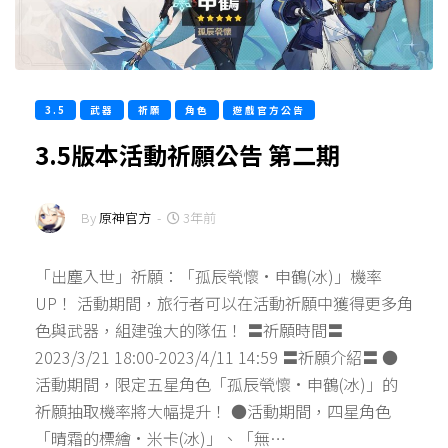
3.5
武器
祈願
角色
遊戲官方公告
3.5版本活動祈願公告 第二期
By
原神官方
-
3年前
「出塵入世」祈願：「孤辰煢懷·申鶴(冰)」機率
UP！ 活動期間，旅行者可以在活動祈願中獲得更多角
色與武器，組建強大的隊伍！ 〓祈願時間〓
2023/3/21 18:00-2023/4/11 14:59 〓祈願介紹〓 ●
活動期間，限定五星角色「孤辰煢懷·申鶴(冰)」的
祈願抽取機率將大幅提升！ ●活動期間，四星角色
「晴霜的標繪·米卡(冰)」、「無…