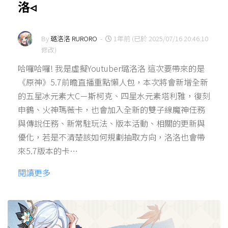
洛◃
By
璐洛洛 RURORO
-
1年前 (已於 2025/07/16 20:46:10
修改)
哈囉哈囉! 我是虛擬Youtuber璐洛洛 這次要帶來的是
《原神》5.7前瞻直播重點懶人包，本次將會新增全新
的五星冰元素大C－斯柯克、四星水元素塔利雅，復刻
申鶴、火神瑪薇卡，也會加入全新的雙子線魔神任務
與傳說任務、新常駐玩法、版本活動、相關的更新與
優化，若是不清楚該如何規劃抽取方向，洛洛也會帶
來5.7版本的卡…
閱讀更多