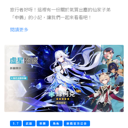
旅行者好呀！這裡有一份關於氣質出塵的仙家子弟
「申鶴」的小記，讓我們一起來看看吧！
閱讀更多
5.7
武器
祈願
角色
遊戲官方公告