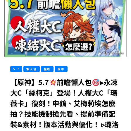
5.7
懶人包
整理
版本
【原神】5.7
前瞻懶人包
▸永凍
大C「絲柯克」登場！人權大C「瑪
薇卡」復刻！申鶴、艾梅莉埃怎麼
抽？技能機制搶先看、提前準備配
裝&素材！版本活動與優化！ ▹璐洛