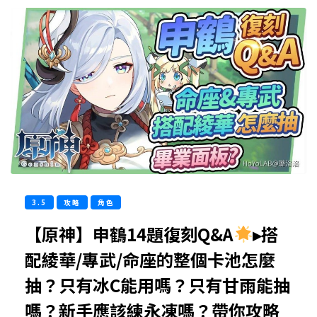
3.5
攻略
角色
【原神】申鶴14題復刻Q&A
▸搭
配綾華/專武/命座的整個卡池怎麼
抽？只有冰C能用嗎？只有甘雨能抽
嗎？新手應該練永凍嗎？帶你攻略