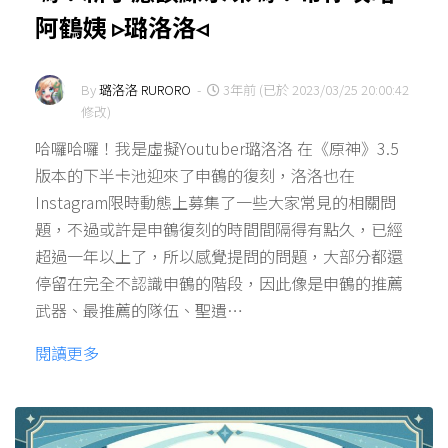
阿鶴姨 ▹璐洛洛◃
By
璐洛洛 RURORO
-
3年前 (已於 2023/03/25 20:00:42
修改)
哈囉哈囉！我是虛擬Youtuber璐洛洛 在《原神》3.5
版本的下半卡池迎來了申鶴的復刻，洛洛也在
Instagram限時動態上募集了一些大家常見的相關問
題，不過或許是申鶴復刻的時間間隔得有點久，已經
超過一年以上了，所以感覺提問的問題，大部分都還
停留在完全不認識申鶴的階段，因此像是申鶴的推薦
武器、最推薦的隊伍、聖遺…
閱讀更多