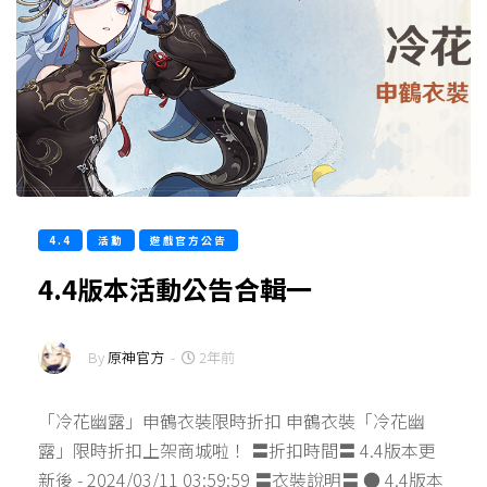
4.4
活動
遊戲官方公告
4.4版本活動公告合輯一
By
原神官方
-
2年前
「冷花幽露」申鶴衣裝限時折扣 申鶴衣裝「冷花幽
露」限時折扣上架商城啦！ 〓折扣時間〓 4.4版本更
新後 - 2024/03/11 03:59:59 〓衣裝說明〓 ● 4.4版本