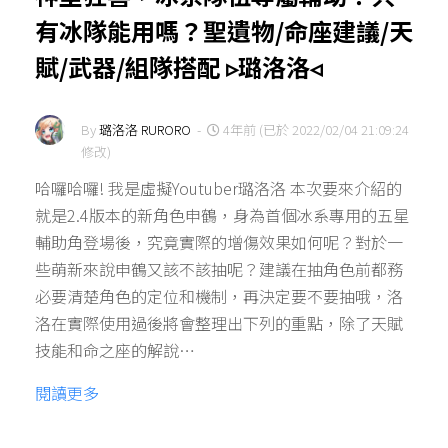
有冰隊能用嗎？聖遺物/命座建議/天
賦/武器/組隊搭配 ▹璐洛洛◃
By
璐洛洛 RURORO
-
4年前 (已於 2022/02/04 21:09:24
修改)
哈囉哈囉! 我是虛擬Youtuber璐洛洛 本次要來介紹的
就是2.4版本的新角色申鶴，身為首個冰系專用的五星
輔助角登場後，究竟實際的增傷效果如何呢？對於一
些萌新來說申鶴又該不該抽呢？建議在抽角色前都務
必要清楚角色的定位和機制，再決定要不要抽哦，洛
洛在實際使用過後將會整理出下列的重點，除了天賦
技能和命之座的解說…
閱讀更多