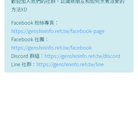
歡迎加入我們的社群，認識新朋友和如何烹煮派蒙的
方法XD
Facebook 粉絲專頁：
https://genshininfo.reh.tw/facebook-page
Facebook 社團：
https://genshininfo.reh.tw/facebook
Discord 群組：
https://genshininfo.reh.tw/discord
Line 社群：
https://genshininfo.reh.tw/line