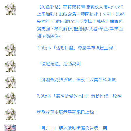
【角色攻略】茜特菈莉
培養放大鏡▸水/火C
上限加強！無縫套盾、範圍掛冰！火神、奶奶
先抽誰？0命~6命全方位掌握！哪些老牌角色
變更強？機制解析/聖遺物/武器/命座/畢業面
板! ▹璐洛洛◃
7.0版本「活動日曆」專屬桌布現已上線！
「復醒紀遊」活動說明
「斑斕色彩追逐戰」活動：收集顏料挑戰
7.0版本「無神憐愛的雪國」活動匯總｜原神
塵歌壺摹本展示平臺現已上線！
「月之三」版本活動祈願公告第二期