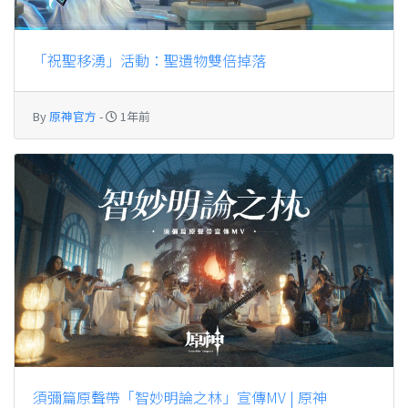
「祝聖移湧」活動：聖遺物雙倍掉落
By
原神官方
-
1年前
須彌篇原聲帶「智妙明論之林」宣傳MV | 原神