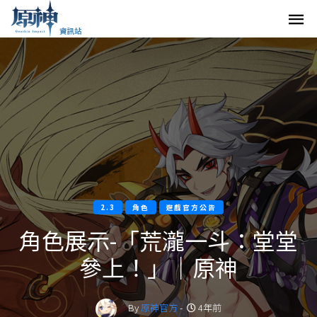
2.3
角色
遊戲官方公告
角色展示-「荒瀧一斗：堂堂
參上！」｜原神
By
原神官方
-
4年前