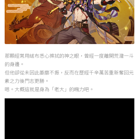
那顆經常用絨布悉心擦拭的神之眼，曾經一度離開荒瀧一斗
的身邊。
但他卻從未因此萎靡不振，反而在歷經千辛萬苦重新奪回元
素之力後鬥志更勝。
嗯。大概這就是身為「老大」的魄力吧。