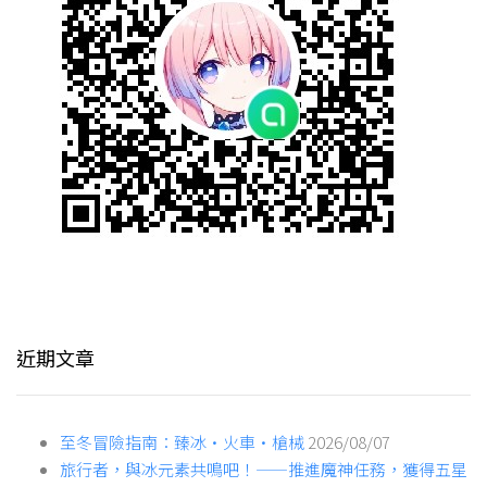
近期文章
至冬冒險指南：臻冰·火車·槍械
2026/08/07
旅行者，與冰元素共鳴吧！——推進魔神任務，獲得五星