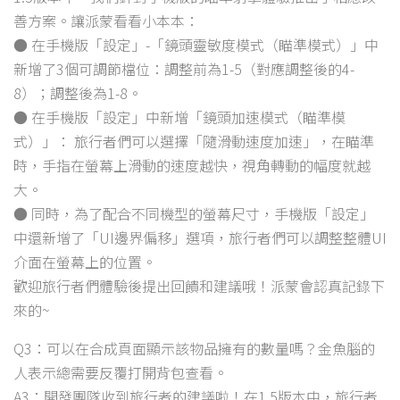
善方案。讓派蒙看看小本本：
● 在手機版「設定」-「鏡頭靈敏度模式（瞄準模式）」中
新增了3個可調節檔位：調整前為1-5（對應調整後的4-
8）；調整後為1-8。
● 在手機版「設定」中新增「鏡頭加速模式（瞄準模
式）」： 旅行者們可以選擇「隨滑動速度加速」，在瞄準
時，手指在螢幕上滑動的速度越快，視角轉動的幅度就越
大。
● 同時，為了配合不同機型的螢幕尺寸，手機版「設定」
中還新增了「UI邊界偏移」選項，旅行者們可以調整整體UI
介面在螢幕上的位置。
歡迎旅行者們體驗後提出回饋和建議哦！派蒙會認真記錄下
來的~
Q3：可以在合成頁面顯示該物品擁有的數量嗎？金魚腦的
人表示總需要反覆打開背包查看。
A3：開發團隊收到旅行者的建議啦！在1.5版本中，旅行者