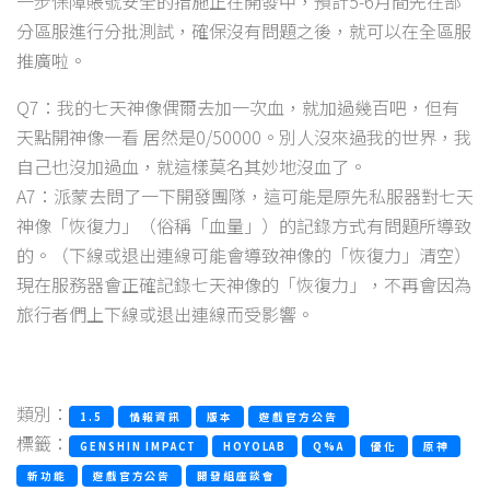
一步保障賬號安全的措施正在開發中，預計5-6月間先在部
分區服進行分批測試，確保沒有問題之後，就可以在全區服
推廣啦。
Q7：我的七天神像偶爾去加一次血，就加過幾百吧，但有
天點開神像一看 居然是0/50000。別人沒來過我的世界，我
自己也沒加過血，就這樣莫名其妙地沒血了。
A7：派蒙去問了一下開發團隊，這可能是原先私服器對七天
神像「恢復力」（俗稱「血量」）的記錄方式有問題所導致
的。（下線或退出連線可能會導致神像的「恢復力」清空）
現在服務器會正確記錄七天神像的「恢復力」，不再會因為
旅行者們上下線或退出連線而受影響。
類別：
1.5
情報資訊
版本
遊戲官方公告
標籤：
GENSHIN IMPACT
HOYOLAB
Q%A
優化
原神
新功能
遊戲官方公告
開發組座談會