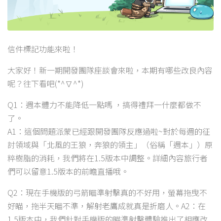
信件標記功能來啦！
大家好！新一期開發團隊座談會來啦，本期有哪些改良內容
呢？往下看吧(*^∇^*)
Q1：週本體力不能降低一點嗎 ，搞得禮拜一什麼都做不
了。
A1：這個問題派蒙已經跟開發團隊反應過啦~對於每週的征
討領域與「北風的王狼，奔狼的領主」（俗稱「週本」）原
粹樹脂的消耗，我們將在1.5版本中調整。詳細內容旅行者
們可以留意1.5版本的前瞻直播哦。
Q2：現在手機版的弓箭瞄準射擊真的不好用，螢幕拖曳不
好瞄，拖半天瞄不準，解射老鷹成就真是折磨人。A2：在
1.5版本中，我們針對手機版的瞄準射擊體驗推出了相應改