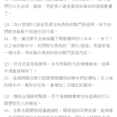
們可以在合成、鍛造、烹飪等介面查看目前擁有的道具數量
了。
Q4：為什麼資料/語音那裡沒有角色的戰鬥語音啊，每次他
們放技能都不知道在說什麼。
A4：唔，讓派蒙先去偷偷翻下開發團隊的小本本……有了！
在之後的版本中，我們將在角色的「資料/語音」頁面新增
一個分頁，用來展示角色的部分戰鬥語音內容。
Q5：好友好容易誤刪啊。本來想點對方的頭像連線，結果
手滑直接移除了。
A5：這個問題派蒙已經跟開發團隊的夥伴們反應啦！在之後
的版本中，刪除好友時，會增加二次確認的選項。
Q6：應該出個帳號驗證，而不是簡簡單單地有密碼就可以
隨便登別人的帳號。
A6：派蒙去跟開發組溝通過啦，開發組的同學透漏，能夠進