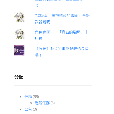
套
7.0版本「無神憐愛的雪國」全新
武器說明
角色逸聞——「寶石的騙局」｜
原神
《原神》派蒙的畫作46表情包登
場！
分類
任務
(99)
隱藏任務
(5)
公告
(3)