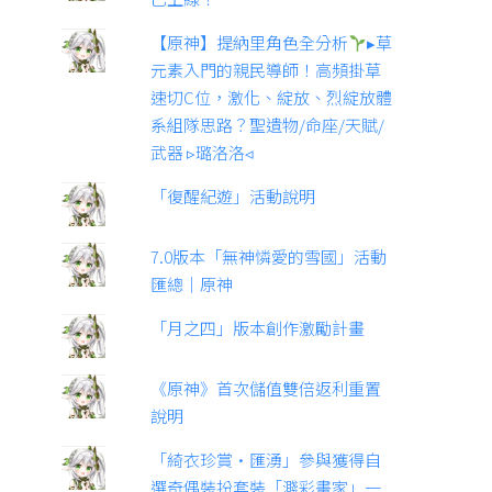
【原神】提納里角色全分析
▸草
元素入門的親民導師！高頻掛草
速切C位，激化、綻放、烈綻放體
系組隊思路？聖遺物/命座/天賦/
武器 ▹璐洛洛◃
「復醒紀遊」活動說明
7.0版本「無神憐愛的雪國」活動
匯總｜原神
「月之四」版本創作激勵計畫
《原神》首次儲值雙倍返利重置
說明
「綺衣珍賞·匯湧」參與獲得自
選奇偶裝扮套裝「濺彩畫家」一