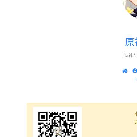
原
原神討