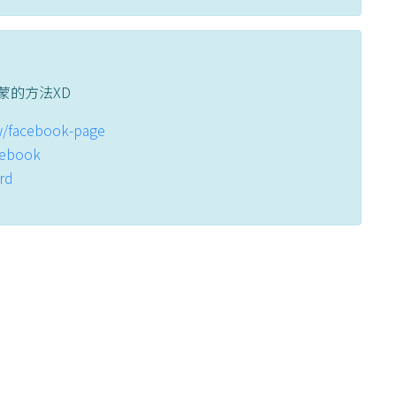
蒙的方法XD
tw/facebook-page
acebook
ord