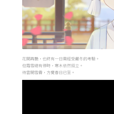
花開再艷，也終有一日需經受嚴冬的考驗。
但霜雪總有停時，寒木依然挺立。
待雲開雪霽，方覺春日已至。