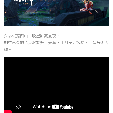
夕陽沉落西山，晚星點亮夏夜。
期待已久的花火終於升上天幕，比月華更熾熱，比星辰更閃
耀。