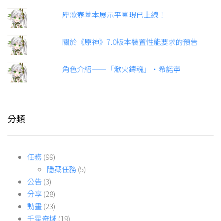
塵歌壺摹本展示平臺現已上線！
關於《原神》7.0版本裝置性能要求的預告
角色介紹——「焮火鑄魂」·希諾寧
分類
任務
(99)
隱藏任務
(5)
公告
(3)
分享
(28)
動畫
(23)
千星奇域
(19)