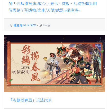
師！高頻掛草速切C位，激化、綻放、烈綻放體系組
隊思路？聖遺物/命座/天賦/武器 ▹璐洛洛◃
By
璐洛洛 RURORO
-
3年前
「彩鷂櫛春風」玩法說明