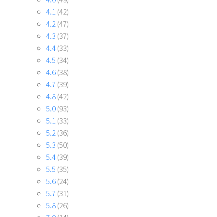
4.1
(42)
4.2
(47)
4.3
(37)
4.4
(33)
4.5
(34)
4.6
(38)
4.7
(39)
4.8
(42)
5.0
(93)
5.1
(33)
5.2
(36)
5.3
(50)
5.4
(39)
5.5
(35)
5.6
(24)
5.7
(31)
5.8
(26)