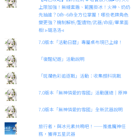
上限加強！無縫套盾、範圍掛冰！火神、奶奶
先抽誰？0命~6命全方位掌握！哪些老牌角色
變更強？機制解析/聖遺物/武器/命座/畢業面
板! ▹璐洛洛◃
7.0版本「活動日曆」專屬桌布現已上線！
「復醒紀遊」活動說明
「斑斕色彩追逐戰」活動：收集顏料挑戰
7.0版本「無神憐愛的雪國」活動匯總｜原神
7.0版本「無神憐愛的雪國」全新武器說明
旅行者，與冰元素共鳴吧！——推進魔神任
務，獲得五星武器