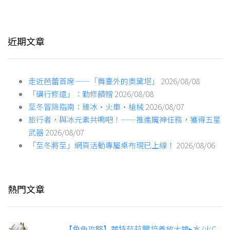
近期文章
走近芭蕾首席——「舞臺外的奧黛塔」
2026/08/08
「礪行修遠」：勤修饋贈
2026/08/08
至冬冒險指南：臻冰·火車·槍械
2026/08/07
旅行者，與冰元素共鳴吧！——推進魔神任務，獲得五星
武器
2026/08/07
「至冬將至」網頁活動專屬桌布現已上線！
2026/08/06
熱門文章
【角色攻略】茜特菈莉
培養放大鏡▸水/火C