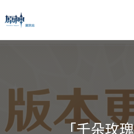
「千朵玫瑰