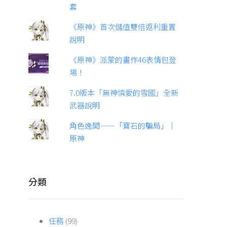
套
《原神》首次儲值雙倍返利重置
說明
《原神》派蒙的畫作46表情包登
場！
7.0版本「無神憐愛的雪國」全新
武器說明
角色逸聞——「寶石的騙局」｜
原神
分類
任務
(99)