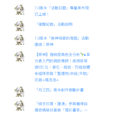
7.0版本「活動日曆」專屬桌布現
已上線！
「復醒紀遊」活動說明
7.0版本「無神憐愛的雪國」活動
匯總｜原神
【原神】提納里角色全分析
▸草
元素入門的親民導師！高頻掛草
速切C位，激化、綻放、烈綻放體
系組隊思路？聖遺物/命座/天賦/
武器 ▹璐洛洛◃
「月之四」版本創作激勵計畫
「綺衣珍賞·匯湧」參與獲得自
選奇偶裝扮套裝「濺彩畫家」一