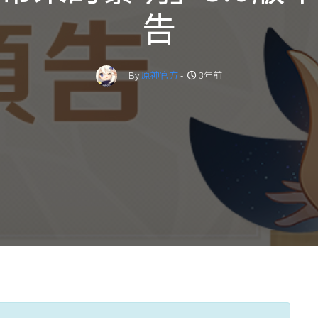
告
By
原神官方
-
3年前