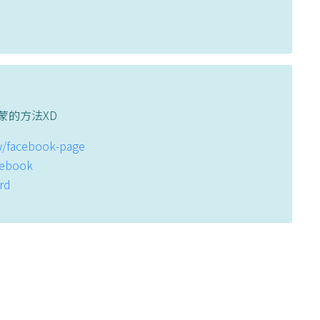
蒙的方法XD
tw/facebook-page
acebook
ord