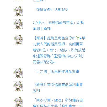
「復醒紀遊」活動說明
7.0版本「無神憐愛的雪國」活動
匯總｜原神
【原神】提納里角色全分析
▸草
元素入門的親民導師！高頻掛草
速切C位，激化、綻放、烈綻放體
系組隊思路？聖遺物/命座/天賦/
武器 ▹璐洛洛◃
「月之四」版本創作激勵計畫
《原神》首次儲值雙倍返利重置
說明
「綺衣珍賞·匯湧」參與獲得自
選奇偶裝扮套裝「濺彩畫家」一