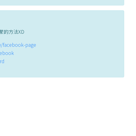
蒙的方法XD
tw/facebook-page
acebook
ord