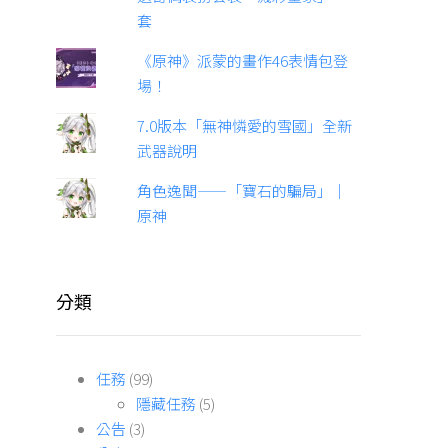
套
《原神》派蒙的畫作46表情包登
場！
7.0版本「無神憐愛的雪國」全新
武器說明
角色逸聞——「寶石的騙局」｜
原神
分類
任務
(99)
隱藏任務
(5)
公告
(3)