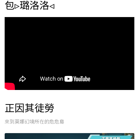
包▹璐洛洛◃
正因其徒勞
來到莫娜幻境所在的危危島