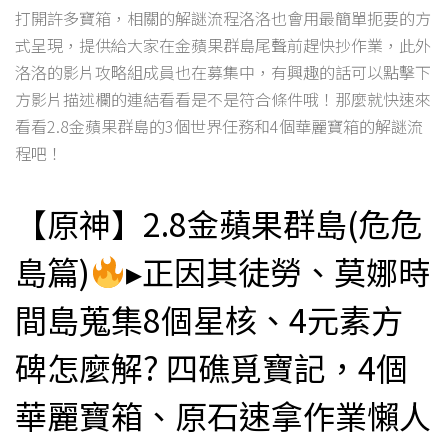
打開許多寶箱，相關的解謎流程洛洛也會用最簡單扼要的方
式呈現，提供給大家在金蘋果群島尾聲前趕快抄作業，此外
洛洛的影片攻略組成員也在募集中，有興趣的話可以點擊下
方影片描述欄的連結看看是不是符合條件哦！那麼就快速來
看看2.8金蘋果群島的3個世界任務和4個華麗寶箱的解謎流
程吧！
【原神】2.8金蘋果群島(危危
島篇)
▸正因其徒勞、莫娜時
間島蒐集8個星核、4元素方
碑怎麼解? 四礁覓寶記，4個
華麗寶箱、原石速拿作業懶人