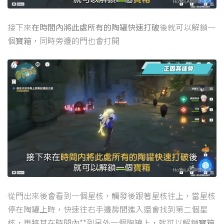
接下來
在時間內將此處所有的陶罐快速打破
後就可以解鎖一
個
寶箱
，同時旁邊的門也會打開
從門出來後會看到一個星核，觸發後跟著星核往上，當星核
停在陶罐上時，快速往右手邊房間進入還會找到第二個星
核，再將其在時間內**到另外一個陶罐上，就可以解鎖
寶箱