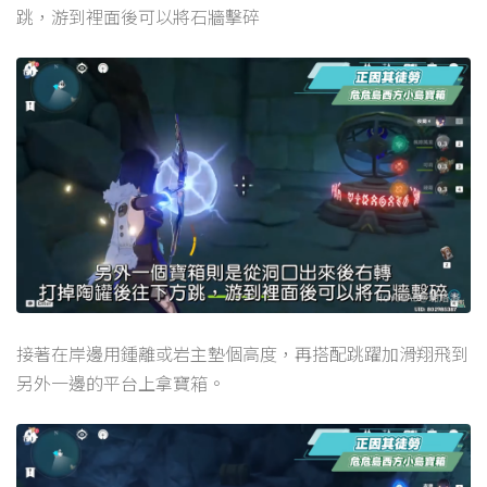
跳，游到裡面後可以將石牆擊碎
接著在岸邊用鍾離或岩主墊個高度，再搭配跳躍加滑翔飛到
另外一邊的平台上拿寶箱。