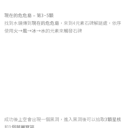
現在的危危島 – 第3~5顆
找到水鏡傳到
現在的危危島
，來到4元素石碑解謎處，依序
使用
火→風→冰→水
的元素來觸發石碑
成功後上空會出現一個黑洞，進入黑洞後可以拾取
3顆星核
和
1個華麗寶箱