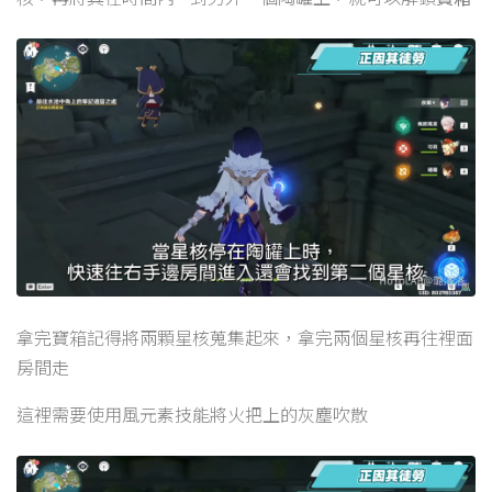
拿完寶箱記得將兩顆星核蒐集起來，拿完兩個星核再往裡面
房間走
這裡需要使用風元素技能將火把上的灰塵吹散