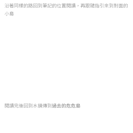
沿著同樣的路回到筆記的位置閱讀，再跟隨指引來到對面的
小島
閱讀完後回到水鏡傳到
過去的危危島