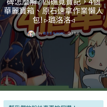
碑怎麼解? 四礁覓寶記，4個
華麗寶箱、原石速拿作業懶人
包! ▹璐洛洛◃
By
璐洛洛 RURORO
-
3年前