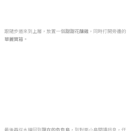
跟隨步道來到上層，放置一個
甜甜花釀雞
，同時打開旁邊的
華麗寶箱
。
最後再從水鏡回到
現在的危危島
，到對面小島閱讀訊息，任