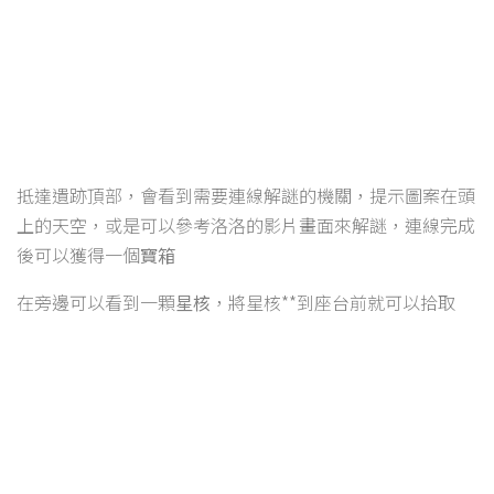
抵達遺跡頂部，會看到需要連線解謎的機關，提示圖案在頭
上的天空，或是可以參考洛洛的影片畫面來解謎，連線完成
後可以獲得一個
寶箱
在旁邊可以看到一顆
星核
，將星核**到座台前就可以拾取