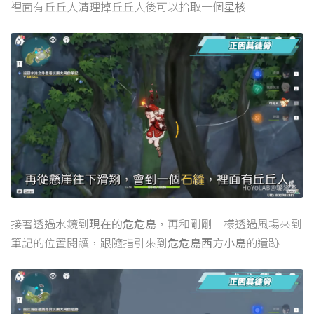
裡面有丘丘人清理掉丘丘人後可以拾取一個
星核
接著透過水鏡到
現在的危危島
，再和剛剛一樣透過風場來到
筆記的位置閱讀，跟隨指引來到
危危島西方小島
的遺跡