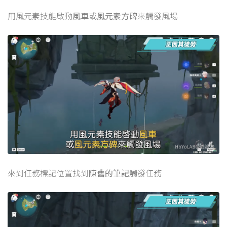
用風元素技能啟動
風車
或
風元素方碑
來觸發風場
來到任務標記位置找到
陳舊的筆記
觸發任務