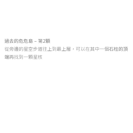
過去的危危島 – 第2顆
從旁邊的星空步道往上到最上層，可以在其中一個
石柱的頂
端
再找到一顆星核