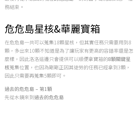
務結束。
危危島星核&華麗寶箱
在危危島一共可以蒐集18顆星核，但其實任務只需要用到8
顆，多出來10顆不知道是為了讓玩家有更高的容錯率還是怎
麼樣，因此洛洛這邊只會提供可以順便拿寶箱的
8顆關鍵星
核
蒐集位置，也因為剛剛正因其徒勞的任務已經拿到3顆，
因此只需要再蒐集5顆即可。
過去的危危島 – 第1顆
先從水鏡來到
過去的危危島