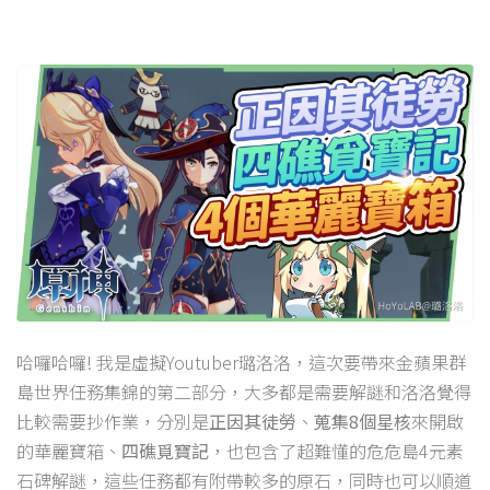
哈囉哈囉! 我是虛擬Youtuber璐洛洛，這次要帶來金蘋果群
島世界任務集錦的第二部分，大多都是需要解謎和洛洛覺得
比較需要抄作業，分別是
正因其徒勞
、
蒐集8個星核
來開啟
的華麗寶箱、
四礁覓寶記
，也包含了超難懂的危危島4元素
石碑解謎，這些任務都有附帶較多的原石，同時也可以順道