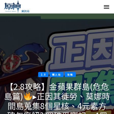
2.8
懶人包
攻略
【2.8攻略】金蘋果群島(危危
島篇)
▸正因其徒勞、莫娜時
間島蒐集8個星核、4元素方