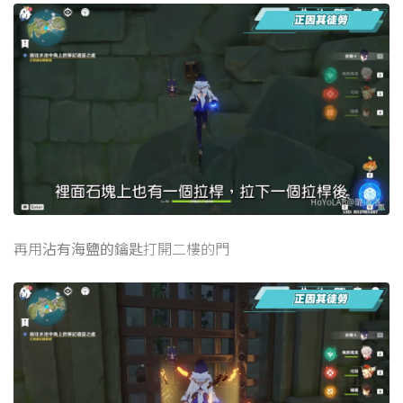
再用
沾有海鹽的鑰匙
打開二樓的門