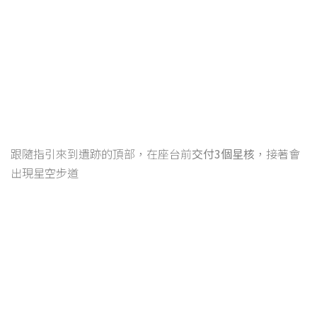
跟隨指引來到遺跡的頂部，在座台前
交付3個星核
，接著會
出現星空步道