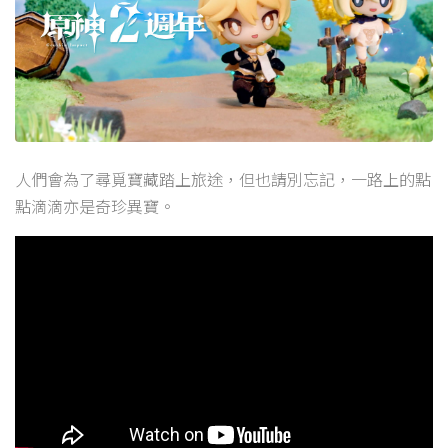
人們會為了尋覓寶藏踏上旅途，但也請別忘記，一路上的點
點滴滴亦是奇珍異寶。