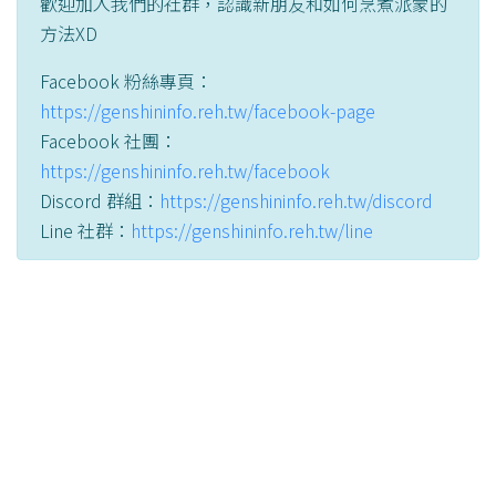
歡迎加入我們的社群，認識新朋友和如何烹煮派蒙的
方法XD
Facebook 粉絲專頁：
https://genshininfo.reh.tw/facebook-page
Facebook 社團：
https://genshininfo.reh.tw/facebook
Discord 群組：
https://genshininfo.reh.tw/discord
Line 社群：
https://genshininfo.reh.tw/line