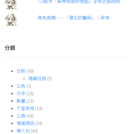
7.0版本「無神憐愛的雪國」全新武器說明
角色逸聞——「寶石的騙局」｜原神
分類
任務
(99)
隱藏任務
(5)
公告
(3)
分享
(28)
動畫
(23)
千星奇域
(19)
工具
(48)
情報資訊
(34)
懶人包
(40)