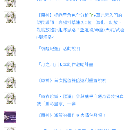
【原神】提納里角色全分析
▸草元素入門的
親民導師！高頻掛草速切C位，激化、綻放、
烈綻放體系組隊思路？聖遺物/命座/天賦/武器
▹璐洛洛◃
「復醒紀遊」活動說明
「月之四」版本創作激勵計畫
《原神》首次儲值雙倍返利重置說明
「綺衣珍賞·匯湧」參與獲得自選奇偶裝扮套
裝「濺彩畫家」一套
《原神》派蒙的畫作46表情包登場！