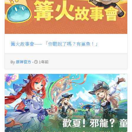
By
原神官方
-
1年前
「歡夏！邪龍？童話國！」活動：參與獲得綺良良衣
裝，邀請「檐宇貓遊·綺良良(草)」
By
原神官方
-
2年前