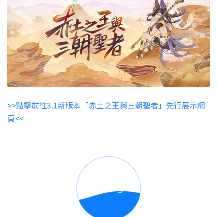
>>點擊前往3.1新版本「赤土之王與三朝聖者」先行展示網
頁<<
曾經號令砂礫的王被沙土掩埋，
曾經隔斷砂礫的壁被沙土沖刷。
如今，沉隱的古蹟即將迎接新的來客…
並為他們呈現，古老的真相。