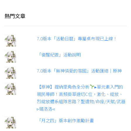
7.0版本「無神憐愛的雪國」活動匯總｜原神
【原神】提納里角色全分析
▸草元素入門的
親民導師！高頻掛草速切C位，激化、綻放、
烈綻放體系組隊思路？聖遺物/命座/天賦/武器
▹璐洛洛◃
「月之四」版本創作激勵計畫
《原神》首次儲值雙倍返利重置說明
「綺衣珍賞·匯湧」參與獲得自選奇偶裝扮套
裝「濺彩畫家」一套
7.0版本「無神憐愛的雪國」全新武器說明