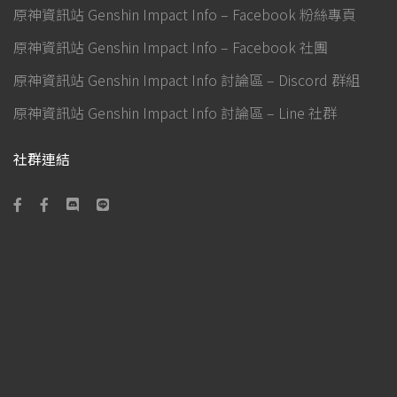
Copyright © 2020-2026
原神資訊站 Genshin Impact Info
.
All rights reserved.
Developed by
旋風之音 GoneTone
.
Website version: 1.1.7