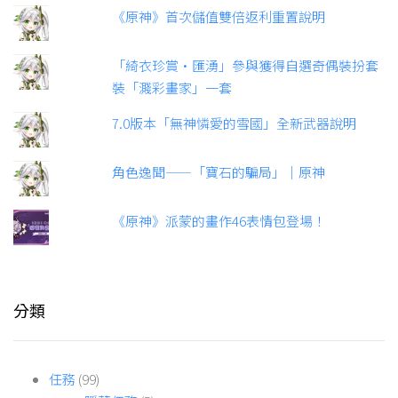
角色逸聞——「寶石的騙局」｜原神
《原神》派蒙的畫作46表情包登場！
分類
任務
(99)
隱藏任務
(5)
公告
(3)
分享
(28)
動畫
(23)
千星奇域
(19)
工具
(48)
情報資訊
(34)
懶人包
(40)