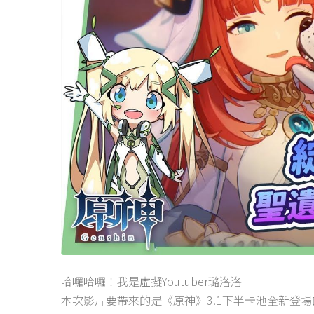
哈囉哈囉！我是虛擬Youtuber璐洛洛
本次影片要帶來的是《原神》3.1下半卡池全新登