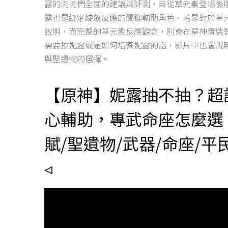
露的肉肉們全面的建議與評測，自從草元素登場後
露也是綁定
綻放反應
的關鍵輔助角色，若是對於草
說明，而完整的草元素反應觀念，則會在草神實裝
需要抽妮露或是如何培養妮露的話，影片中也會說
與聖遺物的選擇。
【原神】妮露抽不抽？超
心輔助，專武命座怎麼選
賦/聖遺物/武器/命座/平
◃