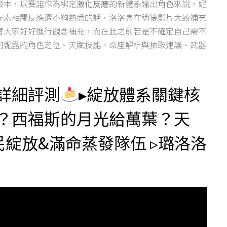
版本，以賽諾作為綁定
激化反應
的新體系輸出角色來說，妮
元素相關反應還不夠熟悉的話，洛洛會在稍後影片大致補充
替大家好好進行觀念補充，而在此之前若是不確定自己需不
明妮露的角色定位、天賦技能、命座解析與抽取建議、武器
詳細評測
▸綻放體系關鍵核
？西福斯的月光給萬葉？天
民綻放&滿命蒸發隊伍 ▹璐洛洛