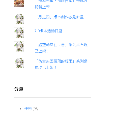
「奇域秘藏·祥應吉星」奇偶裝
扮新上架
「月之四」版本創作激勵計畫
7.0版本活動日曆
「虛空劫灰往世書」系列桌布現
已上架！
「彷若無因飄落的輕雨」系列桌
布現已上架！
分類
任務
(98)