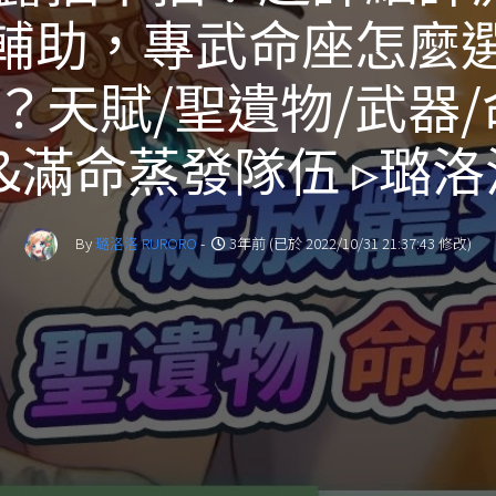
輔助，專武命座怎麼
？天賦/聖遺物/武器/
&滿命蒸發隊伍 ▹璐洛
By
璐洛洛 RURORO
-
3年前 (已於 2022/10/31 21:37:43 修改)