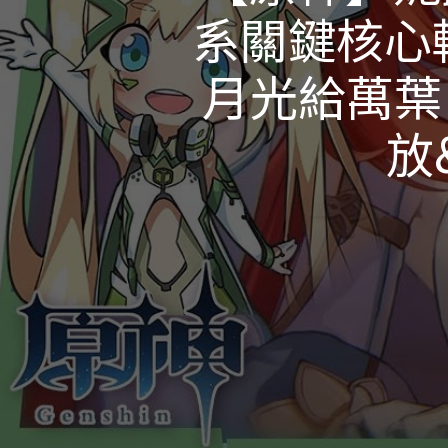
系關鍵核心
月光給萬葉
放