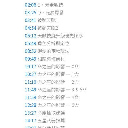
02:06
E・元素戰技
03:25
Q・元素爆發
03:41
被動天賦1
04:54
被動天賦2
05:12
天賦技能升級優先順序
05:49
角色分析與定位
08:52
妮露的兩種玩法
09:49
相關突破素材
10:17
命之座的影響 — 0命
10:27
命之座的影響 — 1命
11:10
命之座的影響 — 2命
11:49
命之座的影響 — 3 & 5命
11:59
命之座的影響 — 4命
12:28
命之座的影響 — 6命
13:27
命座抽取建議
14:17
五星武器推薦
15:02
其他武器推薦