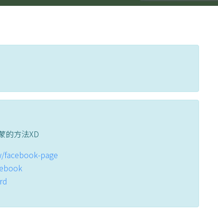
蒙的方法XD
tw/facebook-page
acebook
ord