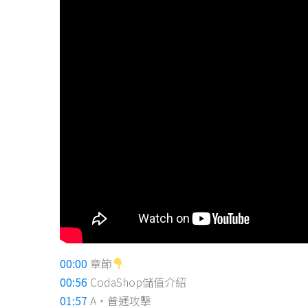
00:00
章節
00:56
CodaShop儲值介紹
01:57
A・普通攻擊