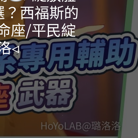
選？西福斯的
命座/平民綻
洛◃