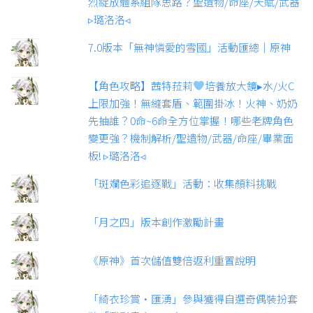
烈綻放體系組隊思路？聖遺物/命座/天賦/武器
▹璐洛洛◃
7.0版本「無神憐愛的雪國」活動匯總｜原神
【角色攻略】茜特菈莉
培養放大鏡▸水/火C
上限加強！無縫套盾、範圍掛冰！火神、奶奶
先抽誰？0命~6命全方位掌握！哪些老牌角色
變更強？機制解析/聖遺物/武器/命座/畢業面
板! ▹璐洛洛◃
「斑斕色彩追逐戰」活動：收集顏料挑戰
「月之四」版本創作激勵計畫
《原神》首次儲值雙倍返利重置說明
「綺衣珍賞·匯湧」參與獲得自選奇偶裝扮套