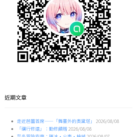
近期文章
走近芭蕾首席——「舞臺外的奧黛塔」
2026/08/08
「礪行修遠」：勤修饋贈
2026/08/08
至冬冒險指南：臻冰·火車·槍械
2026/08/07