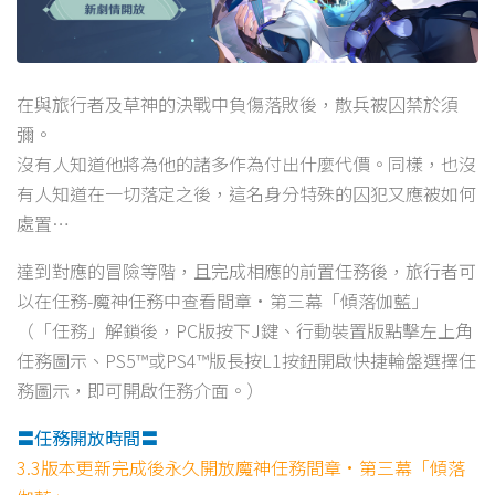
在與旅行者及草神的決戰中負傷落敗後，散兵被囚禁於須
彌。
沒有人知道他將為他的諸多作為付出什麼代價。同樣，也沒
有人知道在一切落定之後，這名身分特殊的囚犯又應被如何
處置…
達到對應的冒險等階，且完成相應的前置任務後，旅行者可
以在任務-魔神任務中查看間章·第三幕「傾落伽藍」
（「任務」解鎖後，PC版按下J鍵、行動裝置版點擊左上角
任務圖示、PS5™或PS4™版長按L1按鈕開啟快捷輪盤選擇任
務圖示，即可開啟任務介面。）
〓任務開放時間〓
3.3版本更新完成後永久開放魔神任務間章·第三幕「傾落