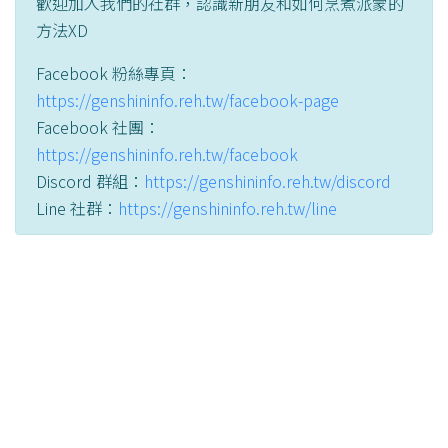
歡迎加入我們的社群，認識新朋友和如何烹煮派蒙的
方法XD
Facebook 粉絲專頁：
https://genshininfo.reh.tw/facebook-page
Facebook 社團：
https://genshininfo.reh.tw/facebook
Discord 群組：
https://genshininfo.reh.tw/discord
Line 社群：
https://genshininfo.reh.tw/line