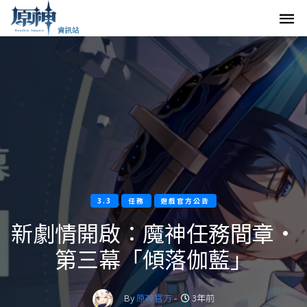
3.3
任務
遊戲官方公告
新劇情開啟：魔神任務間章·
第三幕「傾落伽藍」
By
原神官方
-
3年前