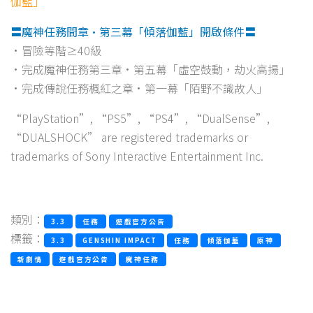
伽藍」
〓魔神任務間章·第三幕「傾落伽藍」開啟條件〓
•冒險等階≥40級
•完成魔神任務第三章·第五幕「虛空鼓動，劫火高揚」
•完成傳說任務楓紅之章·第一幕「陌野不識故人」
“PlayStation”, “PS5”, “PS4”, “DualSense”,
“DUALSHOCK” are registered trademarks or
trademarks of Sony Interactive Entertainment Inc.
類別：
3.3
任務
遊戲官方公告
標籤：
3.3
GENSHIN IMPACT
任務
傾落伽藍
原神
新劇情
遊戲官方公告
魔神任務