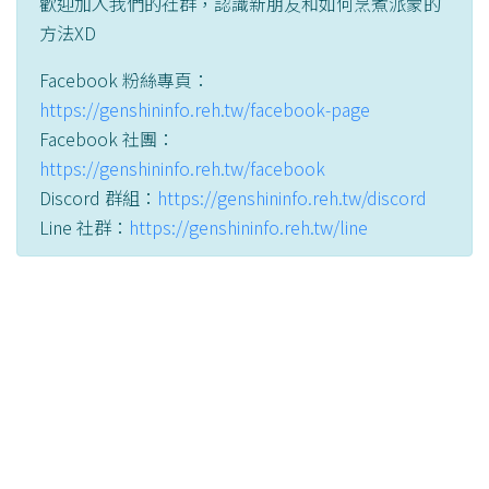
歡迎加入我們的社群，認識新朋友和如何烹煮派蒙的
方法XD
Facebook 粉絲專頁：
https://genshininfo.reh.tw/facebook-page
Facebook 社團：
https://genshininfo.reh.tw/facebook
Discord 群組：
https://genshininfo.reh.tw/discord
Line 社群：
https://genshininfo.reh.tw/line