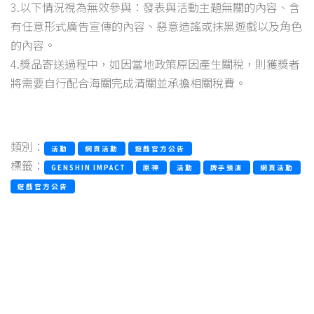
3.以下情況視為無效參與：發表與活動主題無關的內容、含
有任意形式廣告宣傳的內容、惡意造謠或抹黑遊戲以及角色
的內容。
4.獎品寄送過程中，如因當地政策原因產生關稅，則獲獎者
將需要自行配合海關完成清關並承擔相關稅費。
類別：
活動
網頁活動
遊戲官方公告
標籤：
GENSHIN IMPACT
原神
活動
牌手預演
網頁活動
遊戲官方公告