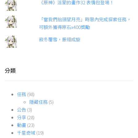
《原神》派蒙的畫作32 表情包登場！
「當我們抬頭望月亮」時限內完成探索任務，
可額外獲得原石x400獎勵
寂冬覆雪，振翎成旋
分類
任務
(98)
隱藏任務
(5)
公告
(3)
分享
(28)
動畫
(23)
千星奇域
(19)