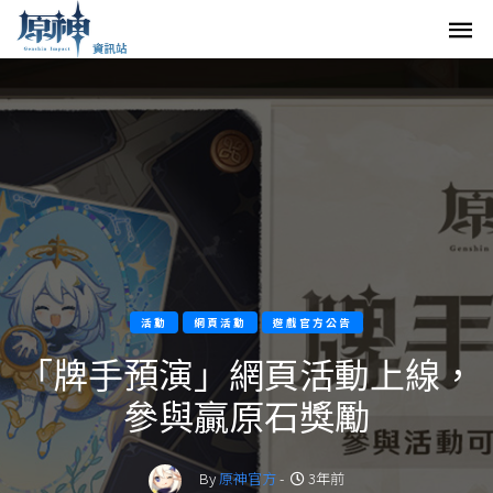
活動
網頁活動
遊戲官方公告
「牌手預演」網頁活動上線，
參與贏原石獎勵
By
原神官方
-
3年前