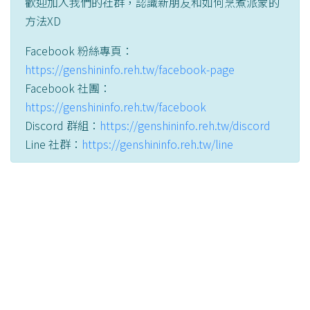
歡迎加入我們的社群，認識新朋友和如何烹煮派蒙的
方法XD
Facebook 粉絲專頁：
https://genshininfo.reh.tw/facebook-page
Facebook 社團：
https://genshininfo.reh.tw/facebook
Discord 群組：
https://genshininfo.reh.tw/discord
Line 社群：
https://genshininfo.reh.tw/line