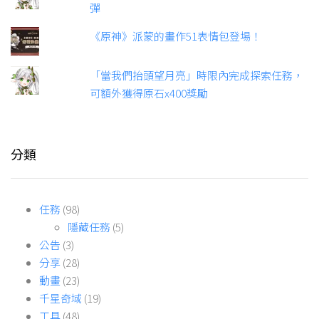
彈
《原神》派蒙的畫作51表情包登場！
「當我們抬頭望月亮」時限內完成探索任務，
可額外獲得原石x400獎勵
分類
任務
(98)
隱藏任務
(5)
公告
(3)
分享
(28)
動畫
(23)
千星奇域
(19)
工具
(48)