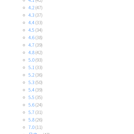
4.2
(47)
4.3
(37)
4.4
(33)
4.5
(34)
4.6
(38)
4.7
(39)
4.8
(42)
5.0
(93)
5.1
(33)
5.2
(36)
5.3
(50)
5.4
(39)
5.5
(35)
5.6
(24)
5.7
(31)
5.8
(26)
7.0
(11)