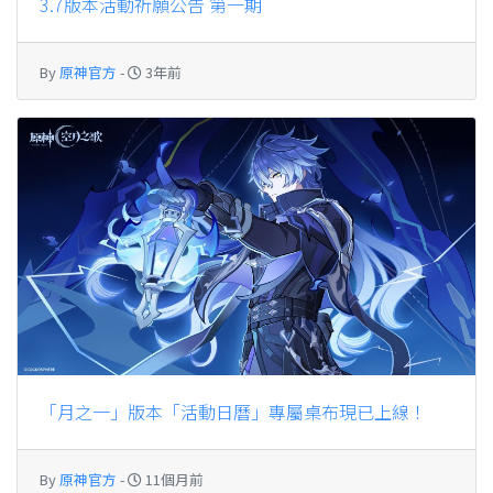
3.7版本活動祈願公告 第一期
By
原神官方
-
3年前
「月之一」版本「活動日曆」專屬桌布現已上線！
By
原神官方
-
11個月前