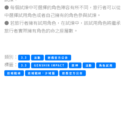
● 每個試煉中可選擇的角色陣容有所不同，旅行者可以從
中選擇試用角色或者自己擁有的角色參與試煉。
● 若旅行者擁有試用角色，在試煉中，該試用角色將繼承
旅行者實際擁有角色的命之座層數。
類別：
3.3
活動
遊戲官方公告
標籤：
3.3
GENSHIN IMPACT
原神
活動
角色試用
迷城戰線
迷城戰線·沙域篇
遊戲官方公告