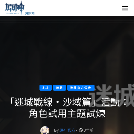
3.3
活動
遊戲官方公告
「迷城戰線·沙域篇」活動：
角色試用主題試煉
By
原神官方
-
3年前