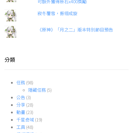
可額外獲得原石x400獎勵
寂冬覆雪，振翎成旋
《原神》「月之二」版本特別節目預告
分類
任務
(98)
隱藏任務
(5)
公告
(3)
分享
(28)
動畫
(23)
千星奇域
(19)
工具
(48)