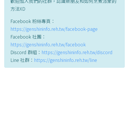
歡迎加入我們的社群，認識新朋友和如何烹煮派蒙的
方法XD
Facebook 粉絲專頁：
https://genshininfo.reh.tw/facebook-page
Facebook 社團：
https://genshininfo.reh.tw/facebook
Discord 群組：
https://genshininfo.reh.tw/discord
Line 社群：
https://genshininfo.reh.tw/line