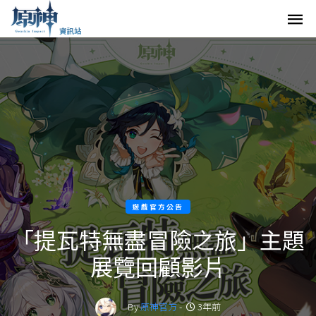
遊戲官方公告
「提瓦特無盡冒險之旅」主題
展覽回顧影片
By
原神官方
-
3年前