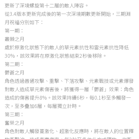
更新了深境螺旋第十二層的敵人陣容。
從3.4版本更新完成後的第一次深境期數更新開始，三期淵
月祝福分別如下：
第一期：
叢棘之月
處於原激化狀態下的敵人的草元素抗性和雷元素抗性降低
30%，該效果將在原激化狀態結束2秒後移除。
第二期：
鬱蒼之月
角色透過普通攻擊、重擊、下落攻擊、元素戰技或元素爆發
對敵人造成草元素傷害後，將獲得一層「鬱蒼」效果：角色
造成的傷害提升8%。該效果持續6秒，每0.1秒至多觸發一
次，至多疊加6層，每層獨立計時。
第三期：
奮榮之月
角色對敵人觸發蔓激化、超激化反應時，將在敵人的位置釋