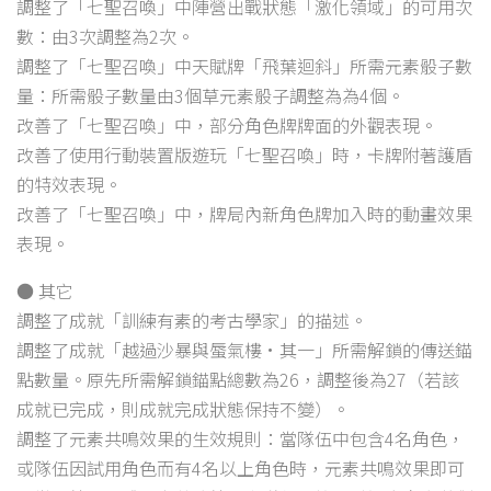
調整了「七聖召喚」中陣營出戰狀態「激化領域」的可用次
數：由3次調整為2次。
調整了「七聖召喚」中天賦牌「飛葉迴斜」所需元素骰子數
量：所需骰子數量由3個草元素骰子調整為為4個。
改善了「七聖召喚」中，部分角色牌牌面的外觀表現。
改善了使用行動裝置版遊玩「七聖召喚」時，卡牌附著護盾
的特效表現。
改善了「七聖召喚」中，牌局內新角色牌加入時的動畫效果
表現。
● 其它
調整了成就「訓練有素的考古學家」的描述。
調整了成就「越過沙暴與蜃氣樓·其一」所需解鎖的傳送錨
點數量。原先所需解鎖錨點總數為26，調整後為27（若該
成就已完成，則成就完成狀態保持不變）。
調整了元素共鳴效果的生效規則：當隊伍中包含4名角色，
或隊伍因試用角色而有4名以上角色時，元素共鳴效果即可