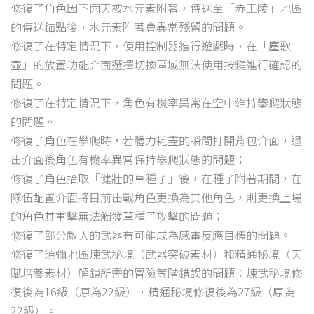
修復了角色因下雨天被水元素附著，傳送至「赤王陵」地區
的傳送錨點後，水元素附著會異常殘留的問題。
修復了在特定情況下，使用控制器進行遊戲時，在「塵歌
壺」的放置功能介面選擇切換區域無法使用按鍵進行確認的
問題。
修復了在特定情況下，角色有機率異常在空中維持攀爬狀態
的問題。
修復了角色在攀爬時，若體力耗盡的瞬間打開背包介面，退
出介面後角色有機率異常保持攀爬狀態的問題；
修復了角色拾取「健壯的草種子」後，在種子附著期間，在
隊伍配置介面將目前出戰角色更換為其他角色，則更換上場
的角色其重擊無法觸發草種子攻擊的問題；
修復了部分敵人的武器有可能成為感電反應目標的問題。
修復了須彌地區煉武秘境（武器突破素材）和精通秘境（天
賦培養素材）解鎖所需的冒險等階錯誤的問題：煉武秘境修
復後為16級（原為22級），精通秘境修復後為27級（原為
22級）。