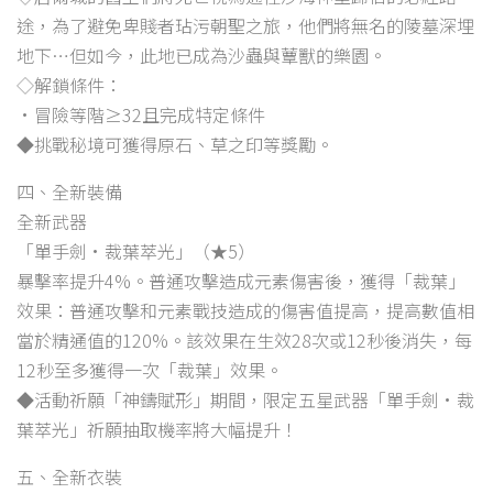
途，為了避免卑賤者玷污朝聖之旅，他們將無名的陵墓深埋
地下…但如今，此地已成為沙蟲與蕈獸的樂園。
◇解鎖條件：
•冒險等階≥32且完成特定條件
◆挑戰秘境可獲得原石、草之印等獎勵。
四、全新裝備
全新武器
「單手劍·裁葉萃光」（★5）
暴擊率提升4%。普通攻擊造成元素傷害後，獲得「裁葉」
效果：普通攻擊和元素戰技造成的傷害值提高，提高數值相
當於精通值的120%。該效果在生效28次或12秒後消失，每
12秒至多獲得一次「裁葉」效果。
◆活動祈願「神鑄賦形」期間，限定五星武器「單手劍·裁
葉萃光」祈願抽取機率將大幅提升！
五、全新衣裝