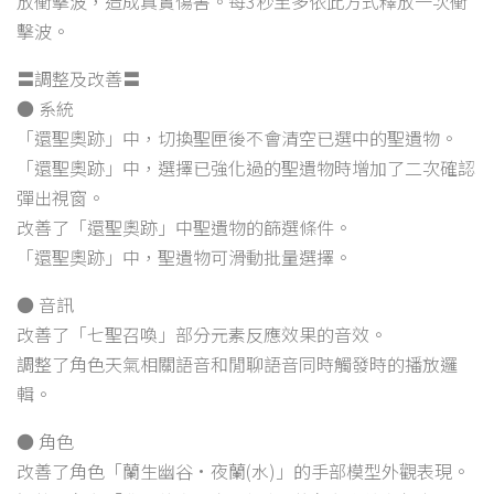
放衝擊波，造成真實傷害。每3秒至多依此方式釋放一次衝
擊波。
〓調整及改善〓
● 系統
「還聖奧跡」中，切換聖匣後不會清空已選中的聖遺物。
「還聖奧跡」中，選擇已強化過的聖遺物時增加了二次確認
彈出視窗。
改善了「還聖奧跡」中聖遺物的篩選條件。
「還聖奧跡」中，聖遺物可滑動批量選擇。
● 音訊
改善了「七聖召喚」部分元素反應效果的音效。
調整了角色天氣相關語音和閒聊語音同時觸發時的播放邏
輯。
● 角色
改善了角色「蘭生幽谷·夜蘭(水)」的手部模型外觀表現。