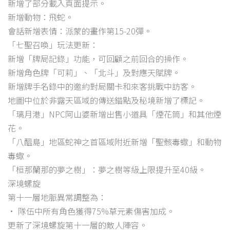
新增了部分載入頁面提示。
新增動物：飛蛇。
會話新增表情：派蒙的畫作第15-20彈。
「七聖召喚」玩法更新：
新增「牌局記錄」功能，可回顧之前回合的操作。
新增角色牌「可莉」、「北斗」及對應天賦牌。
新增牌手名錄中的邀約對局關卡和來客挑戰中訪客。
地圖中位於非露天區域的傳送錨點及秘境新增了標記。
「璃月港」NPC阿山婆新增出售小道具「煙花筒」和其他煙
花。
「八醞島」地區蛇神之首區域附近新增「聖骸毒蠍」和動物
毒蠍。
「桓那蘭那的夢之樹」：夢之樹等級上限提升至40級。
深境螺旋
第十一層地脈異常調整為：
• 隊伍中所有角色獲得75%草元素傷害加成。
更新了深境螺旋第十一層的敵人陣容。