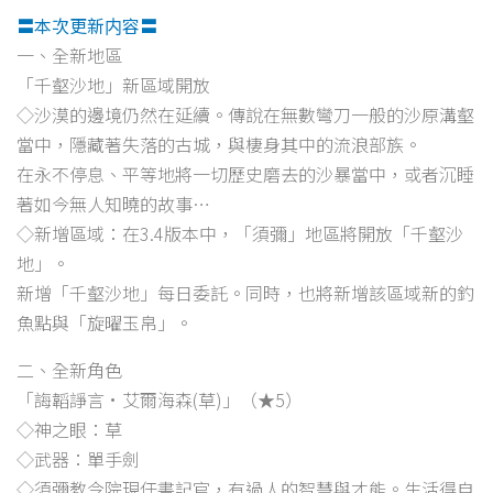
〓本次更新内容〓
一、全新地區
「千壑沙地」新區域開放
◇沙漠的邊境仍然在延續。傳說在無數彎刀一般的沙原溝壑
當中，隱藏著失落的古城，與棲身其中的流浪部族。
在永不停息、平等地將一切歷史磨去的沙暴當中，或者沉睡
著如今無人知曉的故事…
◇新增區域：在3.4版本中，「須彌」地區將開放「千壑沙
地」。
新增「千壑沙地」每日委託。同時，也將新增該區域新的釣
魚點與「旋曜玉帛」。
二、全新角色
「誨韜諍言·艾爾海森(草)」（★5）
◇神之眼：草
◇武器：單手劍
◇須彌教令院現任書記官，有過人的智慧與才能。生活得自