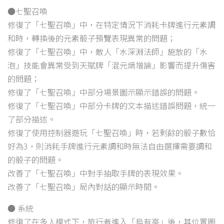
●七聖召喚
修復了「七聖召喚」中，在特定情況下消耗卡牌進行元素調
和時，轉換後的元素骰子預覽表現異常的問題；
修復了「七聖召喚」中，敵人「水深淵法師」施放的「水
泡」技能會異常受到天賦牌「混元熵增論」影響而提升傷害
的問題；
修復了「七聖召喚」中部分場景圖示顯示錯誤的問題。
修復了「七聖召喚」中部分卡牌的文本描述錯誤問題，統一
了部分描述。
修復了使用控制器遊玩「七聖召喚」時，若剩餘的骰子數恰
好為3，則消耗手牌進行元素調和時無法自由選擇需要調和
的骰子的問題。
改善了「七聖召喚」中對手抽取手牌的表現效果。
改善了「七聖召喚」局內對話的顯示時間。
● 系統
修復了在多人模式下，旅行者進入「烏有亭」後，其位置圖