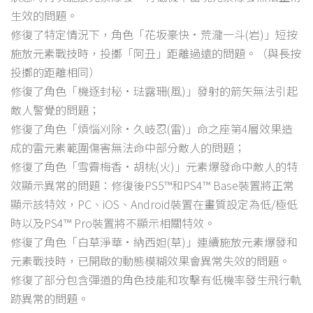
生效的問題。
修復了特定情況下，角色「花坂豪快·荒瀧一斗(岩)」短按
施放元素戰技時，投擲「阿丑」距離過遠的問題。（與長按
投擲的距離相同）
修復了角色「機逐封秘·琺露珊(風)」發射的箭矢無法引起
敵人警覺的問題；
修復了角色「煩惱刈除·久岐忍(雷)」命之座第4層效果造
成的雷元素範圍傷害無法命中部分敵人的問題；
修復了角色「雪霽梅香·胡桃(火)」元素爆發命中敵人的特
效顯示異常的問題：修復後PS5™和PS4™ Base裝置將正常
顯示該特效，PC、iOS、Android裝置在畫質設定為低/極低
時以及PS4™ Pro裝置將不顯示相關特效。
修復了角色「白草淨華·納西妲(草)」連續施放元素爆發和
元素戰技時，已開啟的動態模糊效果會異常失效的問題。
修復了部分包含彈道的角色技能和攻擊有低機率發生飛行軌
跡異常的問題。