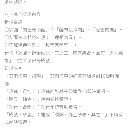
虛弱狀態。
八、其他新增內容
新增食譜：
○須彌「蘭巴德酒館」：「薩布茲燉肉」、「秘香肉團」。
○艾爾海森特色料理：「理想情況」。
○瑤瑤特色料理：「輕策家常菜」。
新增「須彌·飾金砂原·其之二」成就集合，並在「天地萬
象」中更新了部分成就。
新增名片：
「艾爾海森·誨明」：艾爾海森的好感等級達到10級時獲
得。
「瑤瑤·月桂」：瑤瑤的好感等級達到10級時獲得。
「慶典·岫雲」：活動兌換獲得。
「紀行·合韻」：紀行系統獎勵獲得。
「成就·砂嵐」：達成「須彌·飾金砂原·其之二」下所有
成就時獲得。