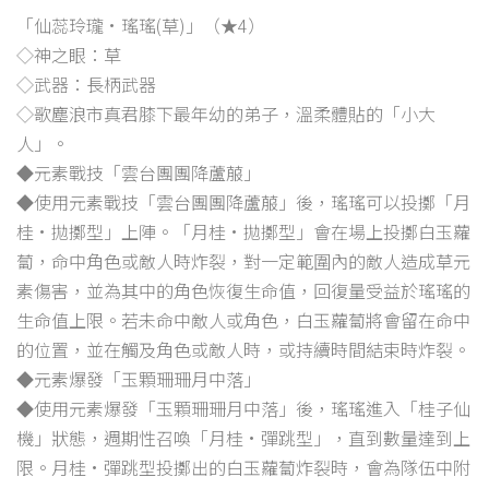
「仙蕊玲瓏·瑤瑤(草)」（★4）
◇神之眼：草
◇武器：長柄武器
◇歌塵浪市真君膝下最年幼的弟子，溫柔體貼的「小大
人」。
◆元素戰技「雲台團團降蘆菔」
◆使用元素戰技「雲台團團降蘆菔」後，瑤瑤可以投擲「月
桂·拋擲型」上陣。「月桂·拋擲型」會在場上投擲白玉蘿
蔔，命中角色或敵人時炸裂，對一定範圍內的敵人造成草元
素傷害，並為其中的角色恢復生命值，回復量受益於瑤瑤的
生命值上限。若未命中敵人或角色，白玉蘿蔔將會留在命中
的位置，並在觸及角色或敵人時，或持續時間結束時炸裂。
◆元素爆發「玉顆珊珊月中落」
◆使用元素爆發「玉顆珊珊月中落」後，瑤瑤進入「桂子仙
機」狀態，週期性召喚「月桂·彈跳型」，直到數量達到上
限。月桂·彈跳型投擲出的白玉蘿蔔炸裂時，會為隊伍中附