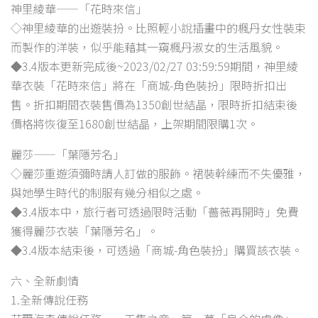
神里綾華——「花時來信」
◇神里綾華的出遊裝扮。比照輕小說插畫中的楓丹女性裝束
而製作的洋裝，似乎能藉其一窺楓丹淑女的生活風貌。
◆3.4版本更新完成後~2023/02/27 03:59:59期間，神里綾
華衣裝「花時來信」將在「商城-角色裝扮」限時折扣出
售。折扣期間衣裝售價為1350創世結晶，限時折扣結束後
價格將恢復至1680創世結晶，上架期間限購1次。
麗莎——「葉隱芳名」
◇麗莎重遊須彌時請人訂做的服飾。裙裝幹練而不失優雅，
與她學生時代的制服有幾分相似之處。
◆3.4版本中，旅行者可透過限時活動「薔薇再開時」免費
獲得麗莎衣裝「葉隱芳名」。
◆3.4版本結束後，可透過「商城-角色裝扮」購買該衣裝。
六、全新劇情
1.全新傳說任務