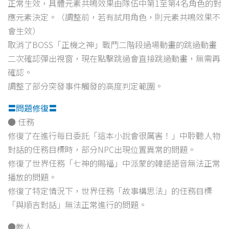
正常生效，具體元素共鳴效果由隊伍中第1至第4名角色的對
應元素決定。（調整前，若有試用角色，則元素共鳴效果不
會生效）
取消了BOSS「正機之神」戰鬥二階段過場動畫的跳過動畫
二次確認彈出視窗，現在點擊跳過會直接跳過動畫，無需再
確認。
調整了部分突發事件觸發的高度判定範圍。
〓問題修復〓
● 任務
修復了在進行每日委託「這本小說會很厲害！」中聆聽人物
對話的任務目標時，部分NPC出現位置異常的問題。
修復了世界任務「七神的賜福」中派蒙的韓語語音無法正常
播放的問題。
修復了特定情況下，世界任務「故事構思法」的任務目標
「與順吉對話」無法正常進行的問題。
●敵人