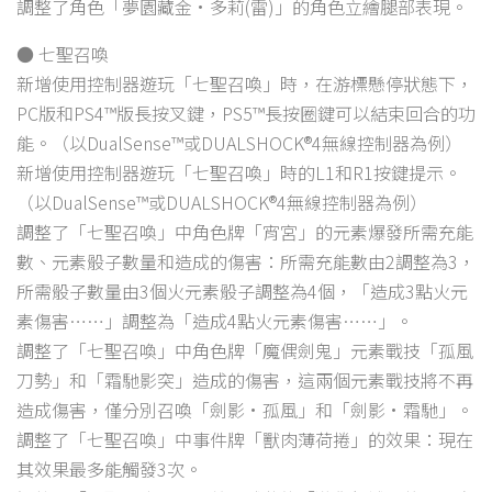
調整了角色「夢園藏金·多莉(雷)」的角色立繪腿部表現。
● 七聖召喚
新增使用控制器遊玩「七聖召喚」時，在游標懸停狀態下，
PC版和PS4™版長按叉鍵，PS5™長按圈鍵可以結束回合的功
能。（以DualSense™或DUALSHOCK®4無線控制器為例）
新增使用控制器遊玩「七聖召喚」時的L1和R1按鍵提示。
（以DualSense™或DUALSHOCK®4無線控制器為例）
調整了「七聖召喚」中角色牌「宵宮」的元素爆發所需充能
數、元素骰子數量和造成的傷害：所需充能數由2調整為3，
所需骰子數量由3個火元素骰子調整為4個，「造成3點火元
素傷害……」調整為「造成4點火元素傷害……」。
調整了「七聖召喚」中角色牌「魔偶劍鬼」元素戰技「孤風
刀勢」和「霜馳影突」造成的傷害，這兩個元素戰技將不再
造成傷害，僅分別召喚「劍影·孤風」和「劍影·霜馳」。
調整了「七聖召喚」中事件牌「獸肉薄荷捲」的效果：現在
其效果最多能觸發3次。