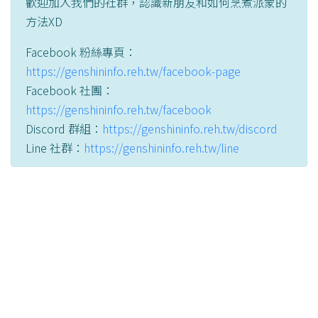
歡迎加入我們的社群，認識新朋友和如何烹煮派蒙的
方法XD
Facebook 粉絲專頁：
https://genshininfo.reh.tw/facebook-page
Facebook 社團：
https://genshininfo.reh.tw/facebook
Discord 群組：
https://genshininfo.reh.tw/discord
Line 社群：
https://genshininfo.reh.tw/line