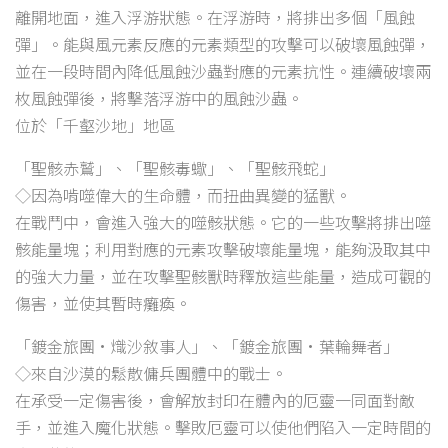
離開地面，進入浮游狀態。在浮游時，將排出多個「風蝕
彈」。能與風元素反應的元素類型的攻擊可以破壞風蝕彈，
並在一段時間內降低風蝕沙蟲對應的元素抗性。連續破壞兩
枚風蝕彈後，將擊落浮游中的風蝕沙蟲。
位於「千壑沙地」地區
「聖骸赤鷲」、「聖骸毒蠍」、「聖骸飛蛇」
◇因為啃噬偉大的生命體，而扭曲異變的猛獸。
在戰鬥中，會進入強大的噬骸狀態。它的一些攻擊將排出噬
骸能量塊；利用對應的元素攻擊破壞能量塊，能夠汲取其中
的強大力量，並在攻擊聖骸獸時釋放這些能量，造成可觀的
傷害，並使其暫時癱瘓。
「鍍金旅團·熾沙敘事人」、「鍍金旅團·葉輪舞者」
◇來自沙漠的鬆散傭兵團體中的戰士。
在承受一定傷害後，會解放封印在體內的厄靈一同面對敵
手，並進入魔化狀態。擊敗厄靈可以使他們陷入一定時間的