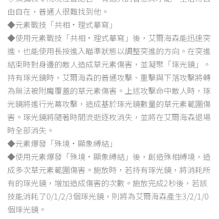
由自在，普通人很難找到他。
◆元素戰技「共相·理式摹寫」
◆使用元素戰技「共相·理式摹寫」後，艾爾海森能迅速突
進，也能使用長按進入瞄準狀態以調整突進的方向。在突進
結束時對身邊的敵人造成草元素傷害，並凝聚「琢光鏡」。
持有琢光鏡時，艾爾海森的普通攻擊、重擊與下落攻擊將轉
為無法被附魔覆蓋的草元素傷害。上述攻擊命中敵人時，琢
光鏡將進行光幕攻擊，造成基於琢光鏡數量的草元素範圍傷
害。琢光鏡將隨著時間流逝逐枚消失，並將在艾爾海森退場
時全部消失。
◆元素爆發「殊境·顯象縛結」
◆使用元素爆發「殊境·顯象縛結」後，創造殊相縛境，造
成多次草元素範圍傷害。施放時，若持有琢光鏡，將消耗所
有的琢光鏡，增加造成傷害的次數。施放完成2秒後，若該
技能消耗了0/1/2/3個琢光鏡，則將為艾爾海森產生3/2/1/0
個琢光鏡。