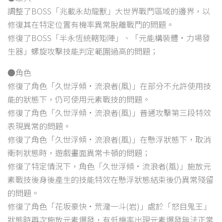
調整了BOSS「兆載永劫龍獸」大世界戰鬥區域的邊界，以
修復其在特定位置有機率異常脫離戰鬥的問題。
修復了BOSS「半永恆統轄矩陣」、「元能構裝體·力場發
生器」螺旋攻擊技能判定範圍過高的問題；
●角色
修復了角色「久世浮傾·流浪者(風)」在部分不允許使用技
能的狀態下，仍可使用元素戰技的問題。
修復了角色「久世浮傾·流浪者(風)」普通攻擊第三段特效
表現異常的問題。
修復了角色「久世浮傾·流浪者(風)」在懸浮狀態下，取消
衝刺狀態時，遊戲畫面異常卡頓的問題；
修復了特定情況下，角色「久世浮傾·流浪者(風)」施放元
素戰技後身後產生的技能特效在懸浮狀態結束後仍異常殘留
的問題。
修復了角色「花坂豪快·荒瀧一斗(岩)」處於「怒目鬼王」
狀態時再次施放元素爆發，有低機率出現元素爆發無法正常