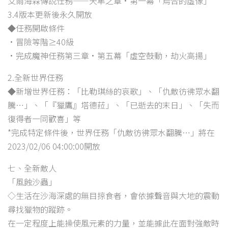
艾爾海森傳說任務——天隼之章·第一幕「烏合的虛像」
3.4版本更新後永久開放
◆任務開啟條件
•冒險等階≥40級
•完成魔神任務第三章·第五幕「虛空鼓動，劫火高揚」
2.全新世界任務
◆新增世界任務：「比勒琪絲的哀歌」、「仇敵彷彿眾水翻
騰…」、「『獵鷹』塔德菈」、「已逝去的末日」、「失而
復得者一同歡喜」等
*完成特定條件後，世界任務「仇敵彷彿眾水翻騰…」將在
2023/02/06 04:00:00開放
七、全新敵人
「風蝕沙蟲」
◇生活在沙海深處的無目掠食者，會依據聲音與大地的震動
尋找獵物的蹤跡。
在一定程度上能操使風元素的力量，並能據此在面對強敵時