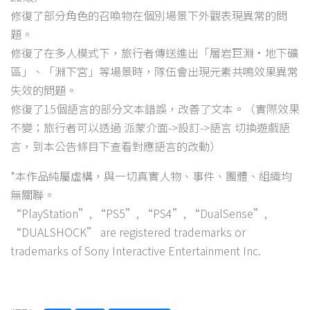
修復了部分角色的召喚物在個別場景下外觀表現異常的問
題。
修復了在多人模式下，旅行者傳送進出「層岩巨淵·地下礦
區」、「淵下宮」等場景時，隊伍會出現元素共鳴效果異常
失效的問題。
修復了15個語言的部分文本錯誤，改善了文本。（實際效果
不變；旅行者可以透過 派蒙介面->設訂->語言 切換遊戲語
言，到本公告條目下查看對應語言的改動）
*本作品純屬虛構，與一切真實人物、事件、團體、組織均
無關聯。
“PlayStation”, “PS5”, “PS4”, “DualSense”,
“DUALSHOCK” are registered trademarks or
trademarks of Sony Interactive Entertainment Inc.