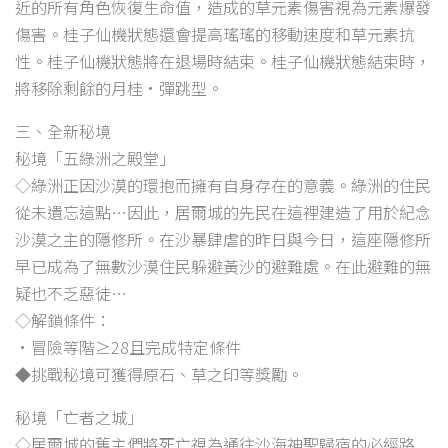
近的所有角色恢復生命值，造成的草元素傷害視為元素爆發
傷害。桂子仙機狀態還會提高瑤瑤的移動速度和草元素抗
性。桂子仙機狀態將在退場時結束。桂子仙機狀態結束時，
將移除剩餘的月桂·彈跳型。
三、全新秘境
秘境「五綠洲之殿堂」
◇綠洲正因沙漠的環抱而擁有自身存在的意義。綠洲的住民
從未遺忘這點…因此，居爾城的先民在這裡建造了用於紀念
沙漠之主的隱修所。在沙暴肆虐的昨日與今日，這座隱修所
早已成為了無數沙漠住民躲避黃沙的避難處。在此避難的無
疑也不乏惡徒…
◇解鎖條件：
•冒險等階≥28且完成特定條件
◆挑戰秘境可獲得原石、草之印等獎勵。
秘境「亡者之城」
◇居爾城的舊主們將死亡視為通往沙海神聖歸宿的必經路