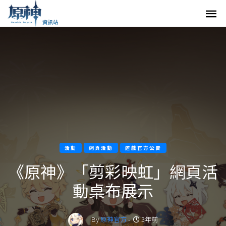
活動
網頁活動
遊戲官方公告
《原神》「剪彩映虹」網頁活
動桌布展示
By
原神官方
-
3年前