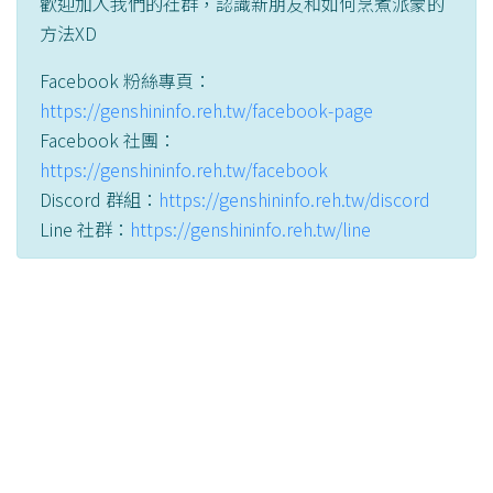
歡迎加入我們的社群，認識新朋友和如何烹煮派蒙的
方法XD
Facebook 粉絲專頁：
https://genshininfo.reh.tw/facebook-page
Facebook 社團：
https://genshininfo.reh.tw/facebook
Discord 群組：
https://genshininfo.reh.tw/discord
Line 社群：
https://genshininfo.reh.tw/line