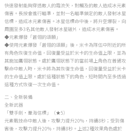
快速發射能夠穿透敵人的霜流矢，對觸及的敵人造成冰元素
傷害。長按會進行瞄準，並對一名瞄準鎖定的敵人發射冰星
信標，造成冰元素傷害。冰星信標命中後，將升空爆裂，向
周圍至多3名其他敵人發射冰星破片，造成冰元素傷害。
◆元素爆發「蒼翎的頌願」
◆使用元素爆發「蒼翎的頌願」後，米卡為隊伍中附近的所
有角色恢復生命值，回復量受益於米卡的生命值上限，並為
其施加鷹翎狀態。處於鷹翎狀態下的當前場上角色在普通攻
擊命中敵人時，米卡將為其恢復生命值，回復量受益於米卡
的生命值上限。處於這種狀態下的角色，短時間內至多透過
這種方式恢復一次生命值。
二、全新裝備
全新武器
「雙手劍·葦海信標」（★5）
元素戰技命中敵人後，攻擊力提升20%，持續8秒；受到傷
害後，攻擊力提升20%，持續8秒。上述2種效果角色處於