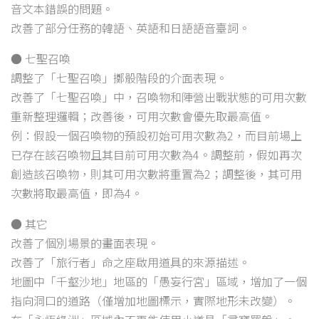
音文本錯誤的問題。
改善了部分任務的韓語、英語和日語語音臺詞。
● 七聖召喚
調整了「七聖召喚」擲骰階段的介面表現。
改善了「七聖召喚」中，召喚物和陣營出戰狀態的可用次數
重新整理邏輯；改善後，可用次數會優先取最高值。
例：假設一個召喚物的預設初始可用次數為2，而目前場上
已存在該召喚物且其目前可用次數為4。調整前，假如再次
創造該召喚物，則其可用次數將重置為2；調整後，其可用
次數將取最高值，即為4。
● 其它
改善了個別場景的畫面表現。
改善了「旅行者」命之座啟用道具的來源描述。
地圖中「千壑沙地」地區的「愚妄行宮」區域，增加了一個
指向洞口的道路（僅增加地圖標示，實際地形未改變）。