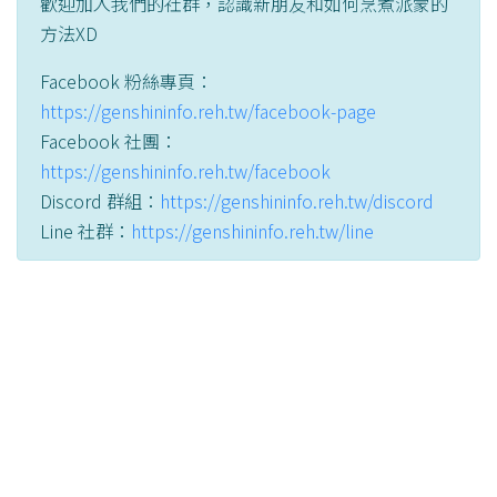
歡迎加入我們的社群，認識新朋友和如何烹煮派蒙的
方法XD
Facebook 粉絲專頁：
https://genshininfo.reh.tw/facebook-page
Facebook 社團：
https://genshininfo.reh.tw/facebook
Discord 群組：
https://genshininfo.reh.tw/discord
Line 社群：
https://genshininfo.reh.tw/line