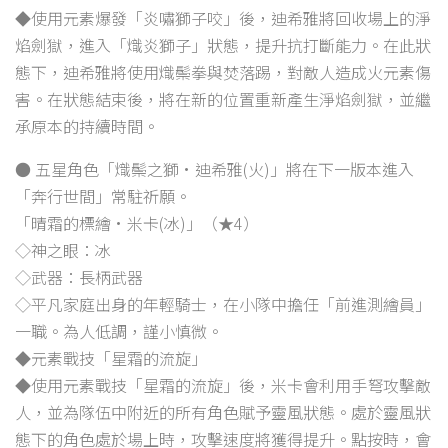
◆使用元素爆發「炎嘯獅子咬」後，迪希雅將回收場上的淨
焰劍獄，進入「熾炎獅子」狀態，提升抗打斷能力。在此狀
態下，迪希雅將使用熾鬃拳與焚落踢，對敵人造成火元素傷
害。在狀態結束後，將在新的位置重新產生淨焰劍獄，並繼
承原本的持續時間。
● 五星角色「熾鬃之獅·迪希雅(火)」將在下一版本進入
「奔行世間」常駐祈願。
「晴霜的標繪·米卡(冰)」（★4）
◇神之眼：冰
◇武器：長柄武器
◇平凡家庭出身的年輕騎士，在小隊中擔任「前進測繪員」
一職。為人低調，謹小慎微。
◆元素戰技「星霜的流旋」
◆使用元素戰技「星霜的流旋」後，米卡會利用手弩攻擊敵
人，並為隊伍中附近的所有角色賦予靈風狀態。處於靈風狀
態下的角色處於場上時，攻擊速度將獲得提升。點按時，會