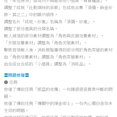
在「永恆綠洲」區域內不再能使用小道具「尋寶羅盤」。
調整了成就「比勒琪絲的哀歌」在成就合集「須彌·飾金砂
原·其之二」中的顯示順序。
調整名片「成就·砂嵐」名稱為「須彌·砂嵐」。
調整了部分道具的分類名稱。
敵人掉落的部分素材調整為「角色與武器培養素材」。
「天賦培養素材」調整為「角色天賦素材」。
擊敗首領敵人後，消耗樹脂獲得的部分用於角色突破的素材
由「角色培養素材」調整為「角色突破素材」。
由合成台合成的「小道具」調整為「消耗品」。
〓問題修復〓
● 任務
修復了傳說任務「凱亞的收穫」一句韓語語音異常中斷的問
題。
修復了傳說任務「傳聞中的煉金術士」一句內心獨白音效未
生效的問題。