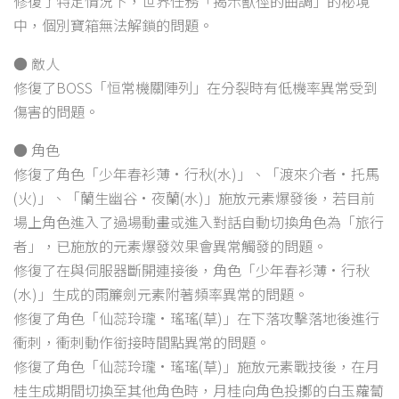
修復了特定情況下，世界任務「揭示獸徑的曲調」的秘境
中，個別寶箱無法解鎖的問題。
● 敵人
修復了BOSS「恒常機關陣列」在分裂時有低機率異常受到
傷害的問題。
● 角色
修復了角色「少年春衫薄·行秋(水)」、「渡來介者·托馬
(火)」、「蘭生幽谷·夜蘭(水)」施放元素爆發後，若目前
場上角色進入了過場動畫或進入對話自動切換角色為「旅行
者」，已施放的元素爆發效果會異常觸發的問題。
修復了在與伺服器斷開連接後，角色「少年春衫薄·行秋
(水)」生成的雨簾劍元素附著頻率異常的問題。
修復了角色「仙蕊玲瓏·瑤瑤(草)」在下落攻擊落地後進行
衝刺，衝刺動作銜接時間點異常的問題。
修復了角色「仙蕊玲瓏·瑤瑤(草)」施放元素戰技後，在月
桂生成期間切換至其他角色時，月桂向角色投擲的白玉蘿蔔