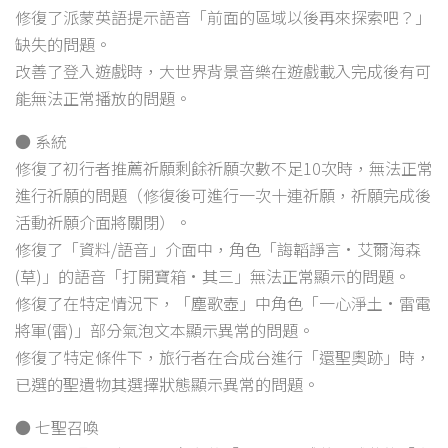
修復了派蒙英語提示語音「前面的區域以後再來探索吧？」
缺失的問題。
改善了登入遊戲時，大世界背景音樂在遊戲載入完成後有可
能無法正常播放的問題。
● 系統
修復了初行者推薦祈願剩餘祈願次數不足10次時，無法正常
進行祈願的問題（修復後可進行一次十連祈願，祈願完成後
活動祈願介面將關閉）。
修復了「資料/語音」介面中，角色「誨韜諍言·艾爾海森
(草)」的語音「打開寶箱·其三」無法正常顯示的問題。
修復了在特定情況下，「塵歌壺」中角色「一心淨土·雷電
將軍(雷)」部分氣泡文本顯示異常的問題。
修復了特定條件下，旅行者在合成台進行「還聖奧跡」時，
已選的聖遺物其選擇狀態顯示異常的問題。
● 七聖召喚