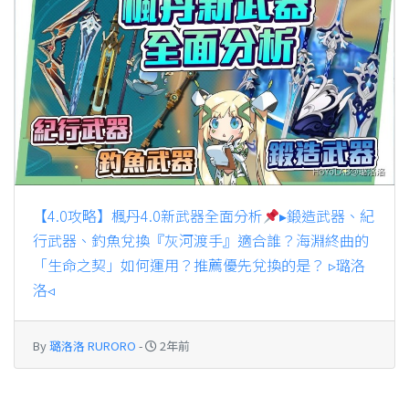
【4.0攻略】楓丹4.0新武器全面分析
▸鍛造武器、紀
行武器、釣魚兌換『灰河渡手』適合誰？海淵終曲的
「生命之契」如何運用？推薦優先兌換的是？ ▹璐洛
洛◃
By
璐洛洛 RURORO
-
2年前