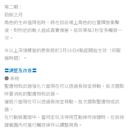
第二期：
勁銳之月
角色的生命值降低時，將在目前場上角色的位置釋放衝擊
波，對附近的敵人造成真實傷害。該效果每3秒至多觸發一
次。
※以上深境螺旋的更新將於3月16日4點起開始生效（伺服
器時間）。
〓調整及改善〓
● 系統
聖遺物和武器強化介面現在可以透過長按並移動，批次選取
所要消耗的聖遺物和武器。
摧毀介面現在可以透過長按並移動，批次選取聖遺物或武
器。
在行動裝置版中，當特定玩法停用互動操作按鍵時，在該按
鍵範圍內可進行觸控操作以調整視角。