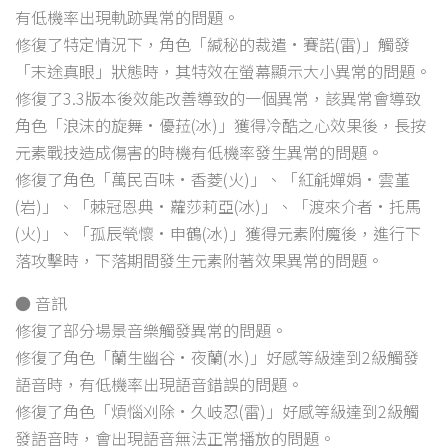
有低機率出現軌跡異常的問題。
修復了特定情況下，角色「緘秘的裁遣·賽諾(雷)」觸發
「末途真眼」狀態時，其特效在螢幕顯示大小異常的問題。
修復了3.3版本後效能改善導致的一個異常，該異常會導致
角色「浪沫的旋舞·優菈(冰)」獲得冷酷之心效果後，長按
元素戰技造成傷害的時機有低機率發生異常的問題。
修復了角色「萬民百味·香菱(火)」、「紅毹嬋娟·雲堇
(岩)」、「棘冠恩典·蘿莎莉亞(冰)」、「渡來介者·托馬
(火)」、「孤辰煢懷·申鶴(冰)」獲得元素附魔後，進行下
落攻擊時，下落期間發生元素附著效果異常的問題。
● 音訊
修復了部分場景音樂觸發異常的問題。
修復了角色「蘭生幽谷·夜蘭(水)」好感等級達到2級觸發
語音時，有低機率出現語音錯誤的問題。
修復了角色「煩惱刈除·久岐忍(雷)」好感等級達到2級觸
發語音時，會出現語音無法正常播放的問題。