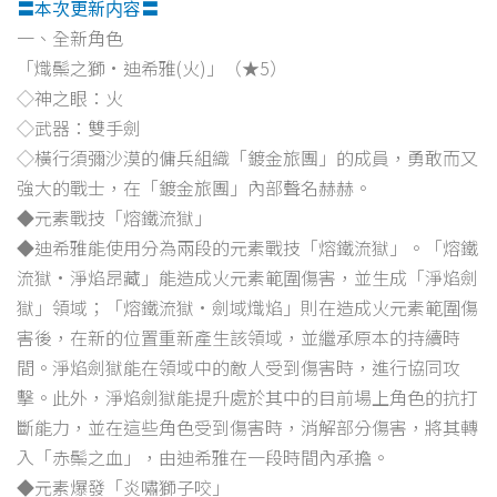
〓本次更新内容〓
一、全新角色
「熾鬃之獅·迪希雅(火)」（★5）
◇神之眼：火
◇武器：雙手劍
◇橫行須彌沙漠的傭兵組織「鍍金旅團」的成員，勇敢而又
強大的戰士，在「鍍金旅團」內部聲名赫赫。
◆元素戰技「熔鐵流獄」
◆迪希雅能使用分為兩段的元素戰技「熔鐵流獄」。「熔鐵
流獄·淨焰昂藏」能造成火元素範圍傷害，並生成「淨焰劍
獄」領域；「熔鐵流獄·劍域熾焰」則在造成火元素範圍傷
害後，在新的位置重新產生該領域，並繼承原本的持續時
間。淨焰劍獄能在領域中的敵人受到傷害時，進行協同攻
擊。此外，淨焰劍獄能提升處於其中的目前場上角色的抗打
斷能力，並在這些角色受到傷害時，消解部分傷害，將其轉
入「赤鬃之血」，由迪希雅在一段時間內承擔。
◆元素爆發「炎嘯獅子咬」