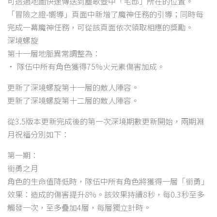
可透過地圖快速傳送到塵歌壺中「宅邸」所在的位置。
「冒險之證-嚮導」頁面中新增了魔神任務的引導；同時每
完成一幕魔神任務，可從該頁面依次領取相應的獎勵。
深境螺旋
第十一層地脈異常調整為：
• 隊伍中所有角色獲得75%火元素傷害加成。
更新了深境螺旋第十一層的敵人陣容。
更新了深境螺旋第十二層的敵人陣容。
從3.5版本更新完成後的第一次深境期數更新開始，兩期淵
月祝福分別如下：
第一期：
銜勇之月
角色的生命值降低時，隊伍中所有角色將獲得一層「銜勇」
效果：造成的傷害提升8%。該效果持續8秒，每0.3秒至多
觸發一次，至多疊加4層，每層獨立計時。