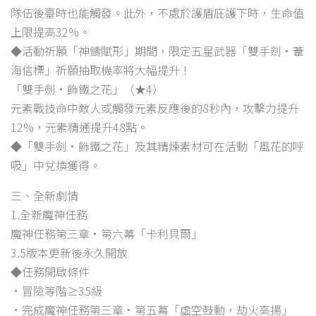
隊伍後臺時也能觸發。此外，不處於護盾庇護下時，生命值
上限提高32%。
◆活動祈願「神鑄賦形」期間，限定五星武器「雙手劍·葦
海信標」祈願抽取機率將大幅提升！
「雙手劍·飾鐵之花」（★4）
元素戰技命中敵人或觸發元素反應後的8秒內，攻擊力提升
12%，元素精通提升48點。
◆「雙手劍·飾鐵之花」及其精煉素材可在活動「風花的呼
吸」中兌換獲得。
三、全新劇情
1.全新魔神任務
魔神任務第三章·第六幕「卡利貝爾」
3.5版本更新後永久開放
◆任務開啟條件
•冒險等階≥35級
•完成魔神任務第三章·第五幕「虛空鼓動，劫火高揚」