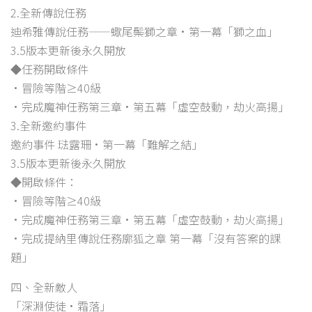
2.全新傳說任務
迪希雅傳說任務——蠍尾鬃獅之章·第一幕「獅之血」
3.5版本更新後永久開放
◆任務開啟條件
•冒險等階≥40級
•完成魔神任務第三章·第五幕「虛空鼓動，劫火高揚」
3.全新邀約事件
邀約事件 琺露珊·第一幕「難解之結」
3.5版本更新後永久開放
◆開啟條件：
•冒險等階≥40級
•完成魔神任務第三章·第五幕「虛空鼓動，劫火高揚」
•完成提納里傳說任務廓狐之章 第一幕「沒有答案的課
題」
四、全新敵人
「深淵使徒·霜落」