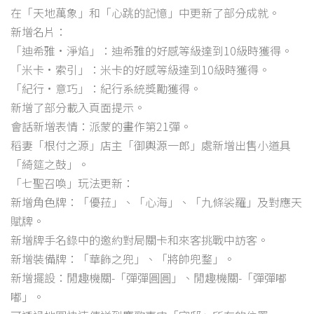
在「天地萬象」和「心跳的記憶」中更新了部分成就。
新增名片：
「迪希雅·淨焰」：迪希雅的好感等級達到10級時獲得。
「米卡·索引」：米卡的好感等級達到10級時獲得。
「紀行·意巧」：紀行系統獎勵獲得。
新增了部分載入頁面提示。
會話新增表情：派蒙的畫作第21彈。
稻妻「根付之源」店主「御輿源一郎」處新增出售小道具
「綺筵之鼓」。
「七聖召喚」玩法更新：
新增角色牌：「優菈」、「心海」、「九條裟羅」及對應天
賦牌。
新增牌手名錄中的邀約對局關卡和來客挑戰中訪客。
新增裝備牌：「華飾之兜」、「將帥兜鍪」。
新增擺設：閒趣機關-「彈彈圓圓」、閒趣機關-「彈彈嘟
嘟」。