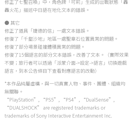
修正了七聖召喚」中，角色牌「可莉」生成的出戰狀態「轟
轟火花」描述中日語在地化文本的錯誤。
● 其它
修正了道具「婕德的信」一處文本錯誤。
修復了「千壑沙地」地區一處聖章石位置異常的問題。
修復了部分場景碰撞體積異常的問題。
修復了15個語言的部分文本錯誤，改善了文本。（實際效果
不變；旅行者可以透過「派蒙介面->設定->語言」切換遊戲
語言，到本公告條目下查看對應語言的改動）
*本作品純屬虛構，與一切真實人物、事件、團體、組織均
無關聯。
“PlayStation”, “PS5”, “PS4”, “DualSense”,
“DUALSHOCK” are registered trademarks or
trademarks of Sony Interactive Entertainment Inc.