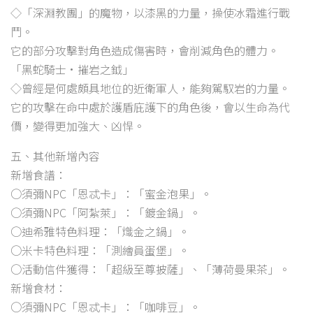
◇「深淵教團」的魔物，以漆黑的力量，操使冰霜進行戰
鬥。
它的部分攻擊對角色造成傷害時，會削減角色的體力。
「黑蛇騎士·摧岩之鉞」
◇曾經是何處頗具地位的近衛軍人，能夠駕馭岩的力量。
它的攻擊在命中處於護盾庇護下的角色後，會以生命為代
價，變得更加強大、凶悍。
五、其他新增內容
新增食譜：
○須彌NPC「恩忒卡」：「蜜金泡果」。
○須彌NPC「阿紮萊」：「鍍金鍋」。
○迪希雅特色料理：「熾金之鍋」。
○米卡特色料理：「測繪員蛋堡」。
○活動信件獲得：「超級至尊披薩」、「薄荷曼果茶」。
新增食材：
○須彌NPC「恩忒卡」：「咖啡豆」。