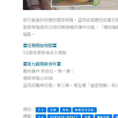
旅行者達到對應的冒險等階，且完成相應的前置任
冒險等階達到26級可解鎖邀約事件功能，「傳說鑰
鑰匙。
〓任務開放時間〓
3.6版本更新後永久開放
〓第九輯開啟條件〓
邀約事件 萊依拉·第一幕：
冒險等階≥40級
且完成魔神任務：第三章·第五幕「虛空鼓動，劫
類別：
3.6
任務
角色
遊戲官方公告
標籤：
3.6
GENSHIN IMPACT
任務
傳說任務