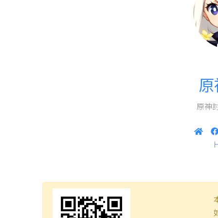
原
原神討