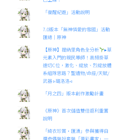
「復醒紀遊」活動說明
7.0版本「無神憐愛的雪國」活動
匯總｜原神
【原神】提納里角色全分析
▸草
元素入門的親民導師！高頻掛草
速切C位，激化、綻放、烈綻放體
系組隊思路？聖遺物/命座/天賦/
武器 ▹璐洛洛◃
「月之四」版本創作激勵計畫
《原神》首次儲值雙倍返利重置
說明
「綺衣珍賞·匯湧」參與獲得自
選奇偶裝扮套裝「濺彩畫家」一