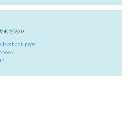
蒙的方法XD
tw/facebook-page
acebook
ord