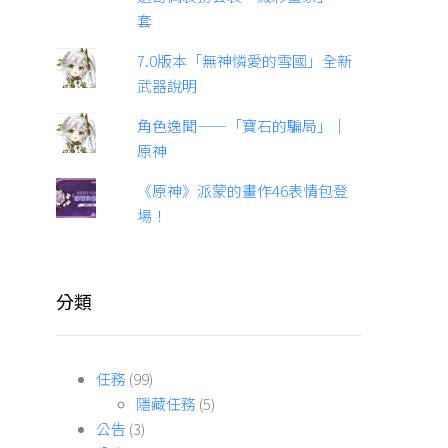
套
7.0版本「無神憐愛的雪國」全新
武器說明
角色逸聞——「寶石的騙局」｜
原神
《原神》派蒙的畫作46表情包登
場！
分類
任務
(99)
隱藏任務
(5)
公告
(3)