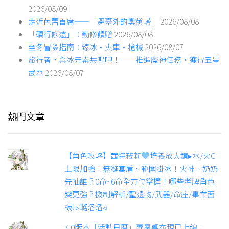
2026/08/09
走近芭蕾首席——「舞臺外的奧黛塔」
2026/08/08
「礪行修遠」：勤修饋贈
2026/08/08
至冬冒險指南：臻冰·火車·槍械
2026/08/07
旅行者，與冰元素共鳴吧！——推進魔神任務，獲得五星
武器
2026/08/07
熱門文章
【角色攻略】茜特菈莉
培養放大鏡▸水/火C
上限加強！無縫套盾、範圍掛冰！火神、奶奶
先抽誰？0命~6命全方位掌握！哪些老牌角色
變更強？機制解析/聖遺物/武器/命座/畢業面
板! ▹璐洛洛◃
7.0版本「活動日曆」專屬桌布現已上線！