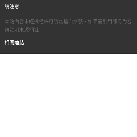
請注意
本站內容未經授權許可請勿擅自抄襲，如果需引用部分內容
請註明來源網址。
相關連結
原神資訊站 Genshin Impact Info – Twitter 帳號
原神資訊站 Genshin Impact Info – Facebook 粉絲專頁
原神資訊站 Genshin Impact Info – Facebook 社團
原神資訊站 Genshin Impact Info 討論區 – Discord 群組
原神資訊站 Genshin Impact Info 討論區 – Line 社群
社群連結