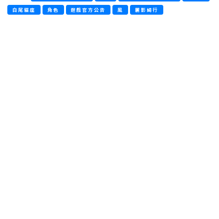
白尾貓座
角色
遊戲官方公告
風
麗影綺行