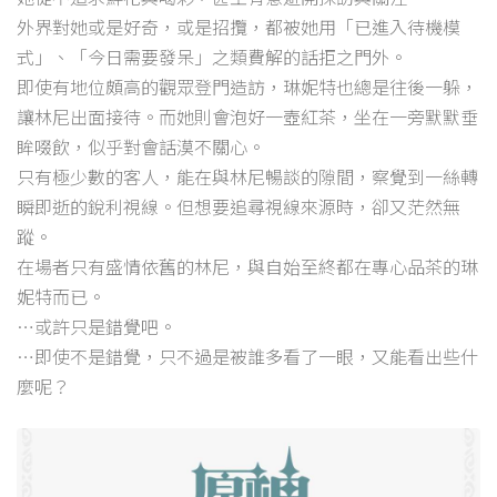
外界對她或是好奇，或是招攬，都被她用「已進入待機模
式」、「今日需要發呆」之類費解的話拒之門外。
即使有地位頗高的觀眾登門造訪，琳妮特也總是往後一躲，
讓林尼出面接待。而她則會泡好一壺紅茶，坐在一旁默默垂
眸啜飲，似乎對會話漠不關心。
只有極少數的客人，能在與林尼暢談的隙間，察覺到一絲轉
瞬即逝的銳利視線。但想要追尋視線來源時，卻又茫然無
蹤。
在場者只有盛情依舊的林尼，與自始至終都在專心品茶的琳
妮特而已。
…或許只是錯覺吧。
…即使不是錯覺，只不過是被誰多看了一眼，又能看出些什
麼呢？