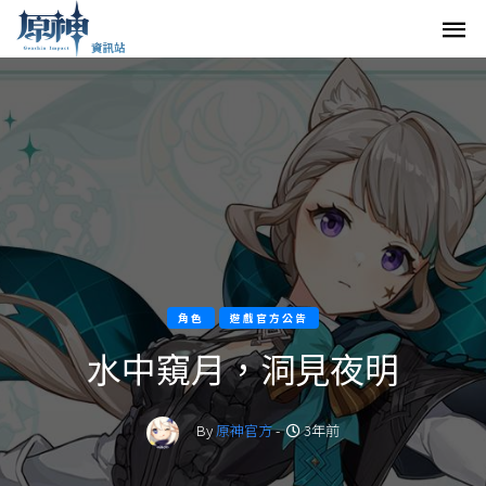
角色
遊戲官方公告
水中窺月，洞見夜明
By
原神官方
-
3年前