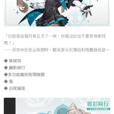
「已經是這個月第五次了…唉，你還沒記住不要惹琳妮特
嗎？」
——深夜林尼走出房間時，聽見菲米尼獨自對吸塵器低語。
◆ 琳妮特
◆ 麗影綺行
◆多功能魔術助理機關
◆ 風
◆ 白尾貓座