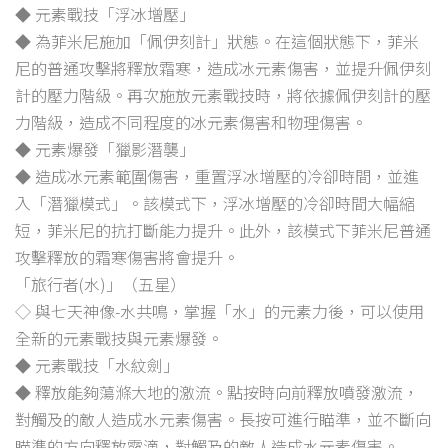
◆ 元素戰技「浮冰增壓」
◆ 為菲米尼施加「佩伊刻計」狀態。在這個狀態下，菲米
尼的普通攻擊將釋放霜寒，造成冰元素傷害，並提升佩伊刻
計的壓力階級。再次施放元素戰技時，將依據佩伊刻計的壓
力階級，造成不同程度的冰元素傷害和物理傷害。
◆ 元素爆發「獵影潛襲」
◆ 造成冰元素範圍傷害，重置浮冰增壓的冷卻時間，並進
入「潛獵模式」。該模式下，浮冰增壓的冷卻時間大幅縮
短，菲米尼的抗打斷能力提升。此外，該模式下菲米尼普通
攻擊釋放的霜寒傷害將會提升。
「旅行者(水)」（五星）
◇ 與七天神像-水共鳴，掌握「水」的元素力後，可以使用
全新的元素戰技與元素爆發。
◆ 元素戰技「水紋劍」
◆ 釋放能夠蕩滌大地的激流。點按時向前釋放噴發激流，
對觸及的敵人造成水元素傷害。長按可進行瞄準，並不斷向
瞄準的方向釋放露滴，對觸及的敵人造成水元素傷害。