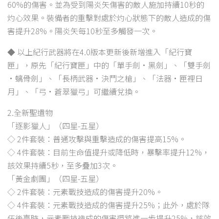
60%的傷害。並為受到陽炎矢傷害的敵人施加持續10秒的
灼心效果。裝備者的重擊對處於灼心狀態下的敵人造成的傷
害提升28%。陽炎矢每10秒至多觸發一次。
◆ 以上紀行武器將在4.0版本更新後新增進入「紀行寶
匣」，原先「紀行寶匣」中的「單手劍·黑劍」、「雙手劍
·螭骨劍」、「長柄武器·決鬥之槍」、「法器·匣裡日
月」、「弓·蒼翠獵弓」可繼續兌換。
2.全新聖遺物
「逐影獵人」（四星-五星）
◇ 2件套裝：普通攻擊與重擊造成的傷害提高15%。
◇ 4件套裝：目前生命值提升或降低時，暴擊率提升12%，
該效果持續5秒，至多疊加3次。
「黃金劇團」（四星-五星）
◇ 2件套裝：元素戰技造成的傷害提升20%。
◇ 4件套裝：元素戰技造成的傷害提升25%；此外，處於隊
伍後臺時，元素戰技造成的傷害還將進一步提升25%，該效