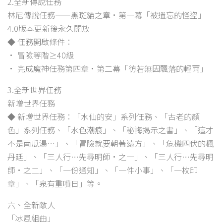
2.全新傳說任務
林尼傳說任務——黑斑貓之章·第一幕「被遺忘的怪盜」
4.0版本更新後永久開放
◆ 任務開啟條件：
• 冒險等階≥40級
• 完成魔神任務第四章·第二幕「彷若無因飄落的輕雨」
3.全新世界任務
新增世界任務
◆ 新增世界任務：「水仙的安」系列任務、「古老的顏
色」系列任務、「水色潮痕」、「秘誨揭示之書」、「這才
不是南瓜湯…」、「冒險就要朝著遠方」、「危機四伏的楓
丹廷」、「三人行…先尋明師·之一」、「三人行…先尋明
師·之二」、「一份通知」、「一件小事」、「一枚印
章」、「泉有重噴日」等。
六、全新敵人
「冰風組曲」