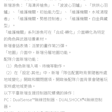
新增游魚：「海濤斧槍魚」、「波波心羽鱸」、「烘烘心羽
鱸」、「維護機關·初始能力型」、「維護機關·水域清理
者」、「維護機關·勢態控制者」、「維護機關·白金典藏
型」。
「維護機關」系列游魚可在「合成-轉化」介面轉化為特定
的角色與武器培養素材。
新增會話表情：派蒙的畫作第25彈。
「地圖」介面中，新增分層地圖功能。
配隊介面新增功能：
（1）角色新增入場、待機等動作。
（2）在「設定-其他」中，新增「隊伍配置時背景隨著所處
地域變化」開啟和關閉選項，開啟後配隊介面背景會隨著玩
家所處地域更換。
以下平臺新增支援控制器陀螺儀的操作：
PC：DualSense™無線控制器、DUALSHOCK®4無線控制
器。