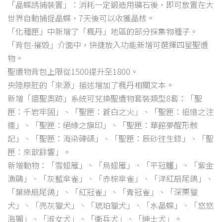
「晶蝶誘捕裝置」：消耗一定鍛造用礦石後，即可放置在大
世界自動捕捉晶蝶，7天後可以收獲晶核。
「化種匣」中新增了「楓丹」地區的部分採集物種子。
「背包-摧毀」介面中，快捷放入功能新增可選擇四星聖遺
物。
聖遺物背包上限從1500提升至1800。
央陸原胚的「來源」描述增加了楓丹相關文本。
新增「還聖奧跡」系統可兌換聖遺物套裝類型8套：「聖
匣：千岩牢固」、「聖匣：蒼白之火」、「聖匣：追憶之注
連」、「聖匣：絕緣之旗印」、「聖匣：華館夢醒形骸
記」、「聖匣：海染硨磲」、「聖匣：辰砂往生錄」、「聖
匣：來歆餘響」。
新增動物：「雪翅雁」、「烏翅雁」、「平冠鸌」、「紫金
漁鷗」、「灰藍傘雀」、「赤棕傘雀」、「洋紅扇尾鴿」、
「葉綠扇尾鴿」、「紅冠雀」、「青冠雀」、「深栗獵
犬」、「亮灰獵犬」、「琥珀獵犬」、「水晶蝶」、「悠悠
海獺」、「淑女犬」、「衛兵犬」、「紳士犬」。