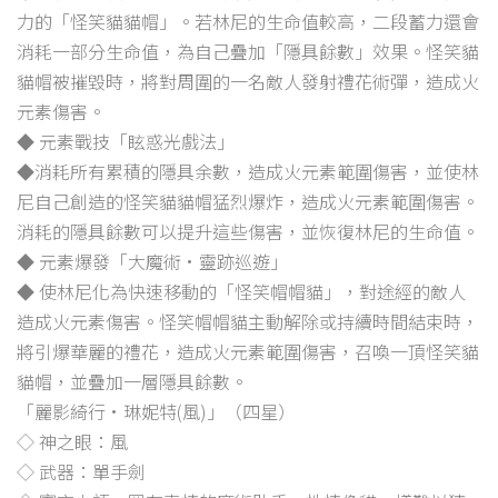
力的「怪笑貓貓帽」。若林尼的生命值較高，二段蓄力還會
消耗一部分生命值，為自己疊加「隱具餘數」效果。怪笑貓
貓帽被摧毀時，將對周圍的一名敵人發射禮花術彈，造成火
元素傷害。
◆ 元素戰技「眩惑光戲法」
◆消耗所有累積的隱具余數，造成火元素範圍傷害，並使林
尼自己創造的怪笑貓貓帽猛烈爆炸，造成火元素範圍傷害。
消耗的隱具餘數可以提升這些傷害，並恢復林尼的生命值。
◆ 元素爆發「大魔術·靈跡巡遊」
◆ 使林尼化為快速移動的「怪笑帽帽貓」，對途經的敵人
造成火元素傷害。怪笑帽帽貓主動解除或持續時間結束時，
將引爆華麗的禮花，造成火元素範圍傷害，召喚一頂怪笑貓
貓帽，並疊加一層隱具餘數。
「麗影綺行·琳妮特(風)」（四星）
◇ 神之眼：風
◇ 武器：單手劍