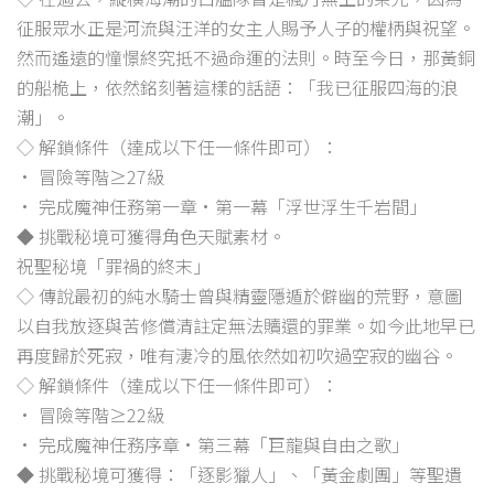
征服眾水正是河流與汪洋的女主人賜予人子的權柄與祝望。
然而遙遠的憧憬終究抵不過命運的法則。時至今日，那黃銅
的船桅上，依然銘刻著這樣的話語：「我已征服四海的浪
潮」。
◇ 解鎖條件（達成以下任一條件即可）：
• 冒險等階≥27級
• 完成魔神任務第一章·第一幕「浮世浮生千岩間」
◆ 挑戰秘境可獲得角色天賦素材。
祝聖秘境「罪禍的終末」
◇ 傳說最初的純水騎士曾與精靈隱遁於僻幽的荒野，意圖
以自我放逐與苦修償清註定無法贖還的罪業。如今此地早已
再度歸於死寂，唯有淒冷的風依然如初吹過空寂的幽谷。
◇ 解鎖條件（達成以下任一條件即可）：
• 冒險等階≥22級
• 完成魔神任務序章·第三幕「巨龍與自由之歌」
◆ 挑戰秘境可獲得：「逐影獵人」、「黃金劇團」等聖遺