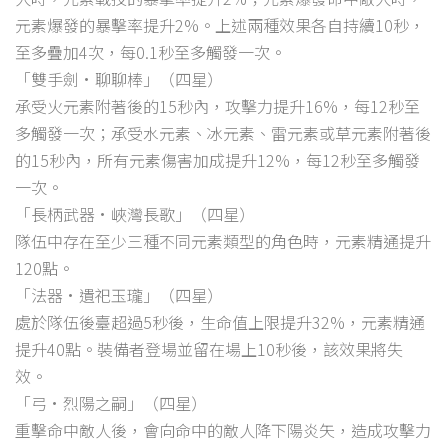
元素爆發的暴擊率提升2%。上述兩種效果各自持續10秒，
至多疊加4次，每0.1秒至多觸發一次。
「雙手劍·聊聊棒」（四星）
承受火元素附著後的15秒內，攻擊力提升16%，每12秒至
多觸發一次；承受水元素、冰元素、雷元素或草元素附著後
的15秒內，所有元素傷害加成提升12%，每12秒至多觸發
一次。
「長柄武器·峽灣長歌」（四星）
隊伍中存在至少三種不同元素類型的角色時，元素精通提升
120點。
「法器·遺祀玉瓏」（四星）
處於隊伍後臺超過5秒後，生命值上限提升32%，元素精通
提升40點。裝備者登場並留在場上10秒後，該效果將失
效。
「弓·烈陽之嗣」（四星）
重擊命中敵人後，會向命中的敵人降下陽炎矢，造成攻擊力