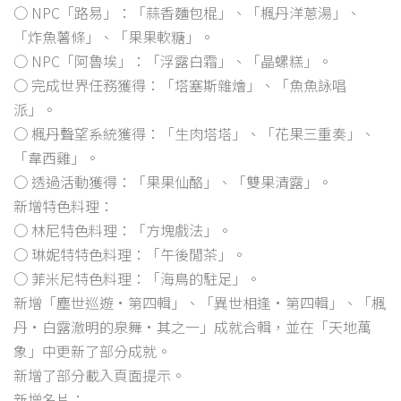
○ NPC「路易」：「蒜香麵包棍」、「楓丹洋蔥湯」、
「炸魚薯條」、「果果軟糖」。
○ NPC「阿魯埃」：「浮露白霜」、「晶螺糕」。
○ 完成世界任務獲得：「塔塞斯雜燴」、「魚魚詠唱
派」。
○ 楓丹聲望系統獲得：「生肉塔塔」、「花果三重奏」、
「韋西雞」。
○ 透過活動獲得：「果果仙酪」、「雙果清露」。
新增特色料理：
○ 林尼特色料理：「方塊戲法」。
○ 琳妮特特色料理：「午後閒茶」。
○ 菲米尼特色料理：「海鳥的駐足」。
新增「塵世巡遊·第四輯」、「異世相逢·第四輯」、「楓
丹·白露澈明的泉舞·其之一」成就合輯，並在「天地萬
象」中更新了部分成就。
新增了部分載入頁面提示。
新增名片：