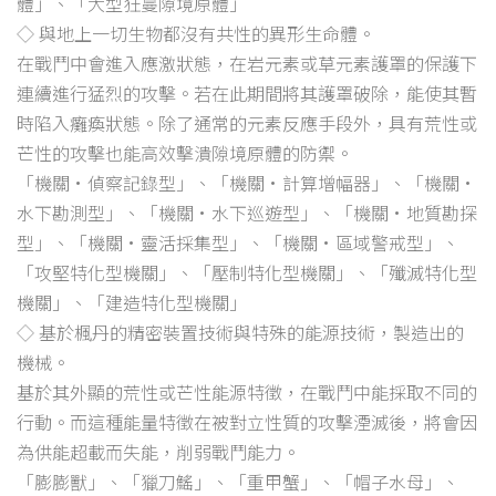
體」、「大型狂蔓隙境原體」
◇ 與地上一切生物都沒有共性的異形生命體。
在戰鬥中會進入應激狀態，在岩元素或草元素護罩的保護下
連續進行猛烈的攻擊。若在此期間將其護罩破除，能使其暫
時陷入癱瘓狀態。除了通常的元素反應手段外，具有荒性或
芒性的攻擊也能高效擊潰隙境原體的防禦。
「機關·偵察記錄型」、「機關·計算增幅器」、「機關·
水下勘測型」、「機關·水下巡遊型」、「機關·地質勘探
型」、「機關·靈活採集型」、「機關·區域警戒型」、
「攻堅特化型機關」、「壓制特化型機關」、「殲滅特化型
機關」、「建造特化型機關」
◇ 基於楓丹的精密裝置技術與特殊的能源技術，製造出的
機械。
基於其外顯的荒性或芒性能源特徵，在戰鬥中能採取不同的
行動。而這種能量特徵在被對立性質的攻擊湮滅後，將會因
為供能超載而失能，削弱戰鬥能力。
「膨膨獸」、「獵刀鰩」、「重甲蟹」、「帽子水母」、