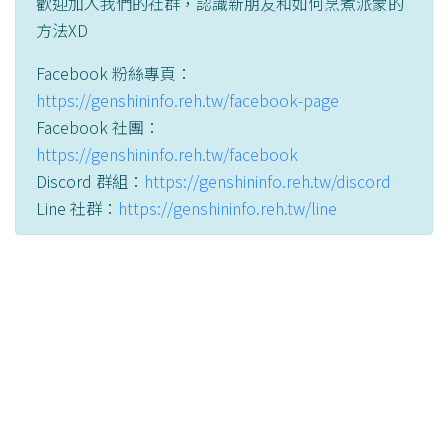
歡迎加入我們的社群，認識新朋友和如何烹煮派蒙的
方法XD
Facebook 粉絲專頁：
https://genshininfo.reh.tw/facebook-page
Facebook 社團：
https://genshininfo.reh.tw/facebook
Discord 群組：
https://genshininfo.reh.tw/discord
Line 社群：
https://genshininfo.reh.tw/line