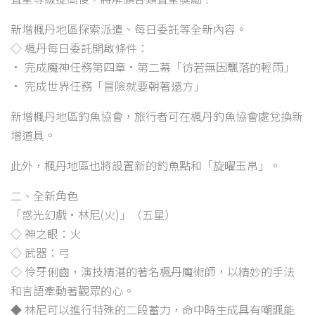
新增楓丹地區探索派遣、每日委託等全新內容。
◇ 楓丹每日委託開啟條件：
• 完成魔神任務第四章·第二幕「彷若無因飄落的輕雨」
• 完成世界任務「冒險就要朝著遠方」
新增楓丹地區釣魚協會，旅行者可在楓丹釣魚協會處兌換新
增道具。
此外，楓丹地區也將設置新的釣魚點和「旋曜玉帛」。
二、全新角色
「惑光幻戲·林尼(火)」（五星）
◇ 神之眼：火
◇ 武器：弓
◇ 伶牙俐齒，演技精湛的著名楓丹魔術師，以精妙的手法
和言語牽動著觀眾的心。
◆ 林尼可以進行特殊的二段蓄力，命中時生成具有嘲諷能