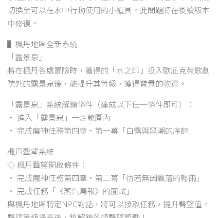
切換至可以在水中行動使用的小道具。此問題將在後續版本
中修復。
▌楓丹地區全新系統
「露景泉」
將在楓丹各處冒險時，獲得的「水之印」投入歐庇克萊歌劇
院外的露景泉後，能提升其等級，獲得寶貴的物資。
「露景泉」系統解鎖條件（達成以下任一條件即可）：
• 進入「露景泉」一定範圍內
• 完成魔神任務第四章·第一幕「白露與黑潮的序詩」
楓丹聲望系統
◇ 楓丹聲望開啟條件：
• 完成魔神任務第四章·第二幕「彷若無因飄落的輕雨」
• 完成任務「《蒸汽鳥報》的面試」
與楓丹地區特定NPC對話，將可以接取任務，提升聲望值。
聲望等級提高後，將解鎖各類聲望獎勵！