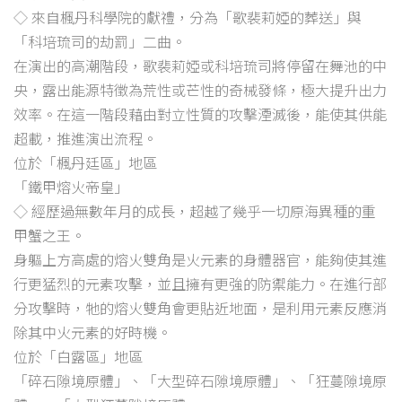
◇ 來自楓丹科學院的獻禮，分為「歌裴莉婭的葬送」與
「科培琉司的劫罰」二曲。
在演出的高潮階段，歌裴莉婭或科培琉司將停留在舞池的中
央，露出能源特徵為荒性或芒性的奇械發條，極大提升出力
效率。在這一階段藉由對立性質的攻擊湮滅後，能使其供能
超載，推進演出流程。
位於「楓丹廷區」地區
「鐵甲熔火帝皇」
◇ 經歷過無數年月的成長，超越了幾乎一切原海異種的重
甲蟹之王。
身軀上方高處的熔火雙角是火元素的身體器官，能夠使其進
行更猛烈的元素攻擊，並且擁有更強的防禦能力。在進行部
分攻擊時，牠的熔火雙角會更貼近地面，是利用元素反應消
除其中火元素的好時機。
位於「白露區」地區
「碎石隙境原體」、「大型碎石隙境原體」、「狂蔓隙境原