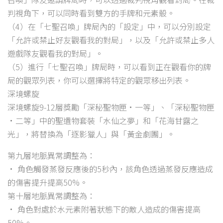
判視角下，可以同時看到雙方的手牌和元素骰。
（4）在「七聖召喚」牌局內的「設定」中，可以分別設定
「允許或禁止好友觀看我的對局」，以及「允許或禁止多人
遊戲隊友觀看我的對局」。
（5）進行「七聖召喚」牌局時，可以看到正在觀看你的牌
局的觀眾列表，你可以選擇將特定的觀眾移出列表。
深境螺旋
深境螺旋9-12層獎勵「深秘聖物匣·一等」、「深秘聖物匣
·二等」中的聖遺物套裝「水仙之夢」和「花海甘露之
光」，將替換為「逐影獵人」與「黃金劇團」。
第九層地脈異常調整為：
• 角色觸發蒸發反應後的5秒內，該角色透過蒸發反應造成
的傷害提升提高50%。
第十層地脈異常調整為：
• 角色對處於水元素附著狀態下的敵人造成的傷害提高
50%。