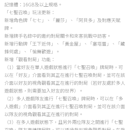
記憶體：16GB及以上規格。
「七聖召喚」玩法更新：
新增角色牌「七七」、「麗莎」、「阿貝多」及對應天賦
牌。
新增牌手名錄中的邀約對局關卡和來客挑戰中訪客。
新增行動牌「王下近侍」、「黃金屋」、「塞塔蕾」、「藏
鋒何處」、「愉舞歡遊」。
新增「觀看對局」功能：
（1）當好友在單人遊戲狀態進行「七聖召喚」牌局時，可
以在「好友」介面看到其正在進行七聖召喚對局，並可在該
介面以好友的視角觀看其正在進行的對局（若好友處於多人
遊戲狀態，則需要加入好友的世界）。
（2）多人遊戲隊友進行「七聖召喚」牌局時，可以在「多
人遊戲」介面看到其正在進行七聖召喚對局，並可在該介面
以隊友的視角觀看其正在進行的對局。
（3）在多人遊戲狀態下，且另外兩位隊友之間進行「七聖
召喚」隊友邀請牌局時，可以透過裁判視角觀看對局。在裁