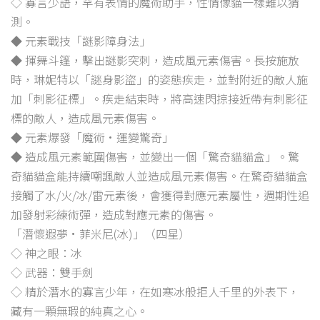
◇ 寡言少語，罕有表情的魔術助手，性情像貓一樣難以猜
測。
◆ 元素戰技「謎影障身法」
◆ 揮舞斗篷，擊出謎影突刺，造成風元素傷害。長按施放
時，琳妮特以「謎身影盜」的姿態疾走，並對附近的敵人施
加「刺影征標」。疾走結束時，將高速閃掠接近帶有刺影征
標的敵人，造成風元素傷害。
◆ 元素爆發「魔術·運變驚奇」
◆ 造成風元素範圍傷害，並變出一個「驚奇貓貓盒」。驚
奇貓貓盒能持續嘲諷敵人並造成風元素傷害。在驚奇貓貓盒
接觸了水/火/冰/雷元素後，會獲得對應元素屬性，週期性追
加發射彩練術彈，造成對應元素的傷害。
「潛懷遐夢·菲米尼(冰)」（四星）
◇ 神之眼：冰
◇ 武器：雙手劍
◇ 精於潛水的寡言少年，在如寒冰般拒人千里的外表下，
藏有一顆無瑕的純真之心。