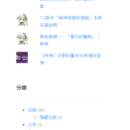
套
7.0版本「無神憐愛的雪國」全新
武器說明
角色逸聞——「寶石的騙局」｜
原神
《原神》派蒙的畫作46表情包登
場！
分類
任務
(99)
隱藏任務
(5)
公告
(3)