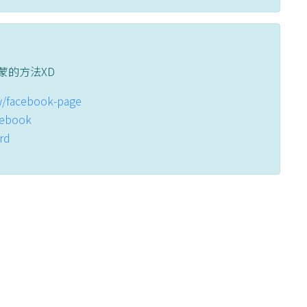
蒙的方法XD
tw/facebook-page
acebook
ord