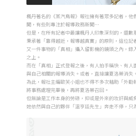
楓丹著名的《蒸汽鳥報》報社擁有著眾多記者，他
聞，有些則專注於報導政務新聞…
但是，在所有記者中最讓楓丹人印象深刻的，還數
秉承著「靠得越近，報導越真實」的原則，這位記
又一件事物的「真相」攝入留影機的鏡頭之內，錄
之上。
而在「真相」正式登報之後，有人拍手稱快、有人
與自己相關的報導消失。或者，直接讓夏洛蒂消失
為此，報社主編歐芙小姐也不得不多次藉助「外勤
將事務處理完畢後，再將夏洛蒂召回。
但無論是工作本身的勞碌，抑或是外來的攻訐與威
她依然與自己的夥伴「溫亨廷先生」奔走不停，只