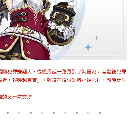
尾隨犯罪嫌疑人，從楓丹廷一路跟到了海露港，差點被犯罪
越近，報導越真實』，難道在這位記者小姐心裡，報導比生
間的又一次交涉。