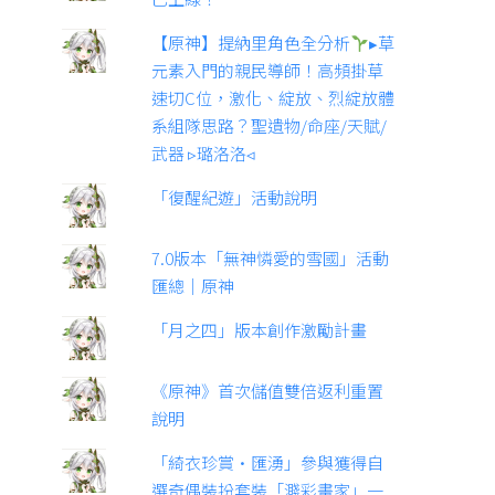
【原神】提納里角色全分析
▸草
元素入門的親民導師！高頻掛草
速切C位，激化、綻放、烈綻放體
系組隊思路？聖遺物/命座/天賦/
武器 ▹璐洛洛◃
「復醒紀遊」活動說明
7.0版本「無神憐愛的雪國」活動
匯總｜原神
「月之四」版本創作激勵計畫
《原神》首次儲值雙倍返利重置
說明
「綺衣珍賞·匯湧」參與獲得自
選奇偶裝扮套裝「濺彩畫家」一