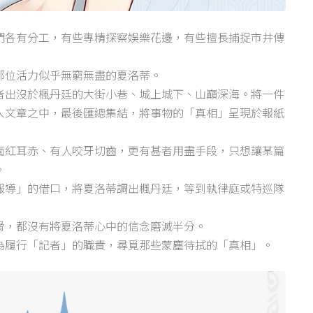
們各有分工，有些專精探察娛樂花邊，有些擅長捕捉市井傳
那位活力似乎無窮無盡的夏洛蒂。
者出沒於楓丹廷的大街小巷、城上城下、山巔深海。將一件
入文章之中，最後匯總集結，將事物的「真相」呈現於報紙
面紅耳赤、有人咬牙切齒，更有甚者用盡手段，只想讓某篇
。
報導」的借口，將夏洛蒂調出楓丹廷，等到執律庭或特巡隊
脅，都沒有將夏洛蒂心中的信念磨滅半分。
為履行「記者」的職責，尋覓那些蒙塵待拭的「真相」。