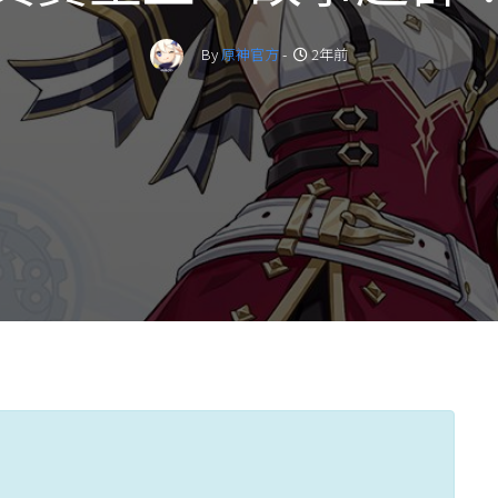
By
原神官方
-
2年前