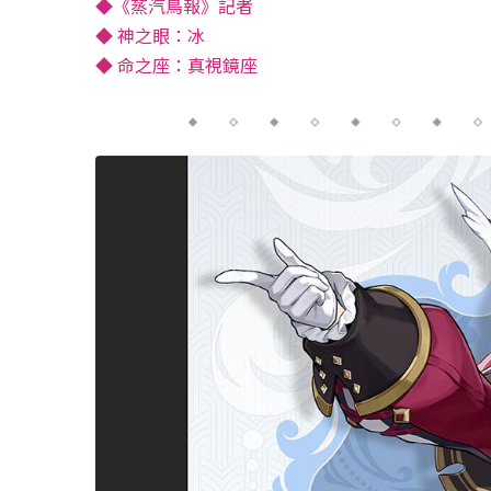
◆《蒸汽鳥報》記者
◆ 神之眼：冰
◆ 命之座：真視鏡座