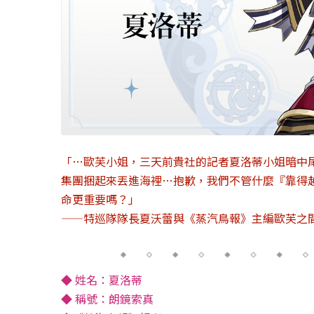
「…歐芙小姐，三天前貴社的記者夏洛蒂小姐暗中
集團捆起來丟進海裡…抱歉，我們不管什麼『靠得
命更重要嗎？」
——特巡隊隊長夏沃蕾與《蒸汽鳥報》主編歐芙之
◆ 姓名：夏洛蒂
◆ 稱號：朗鏡索真