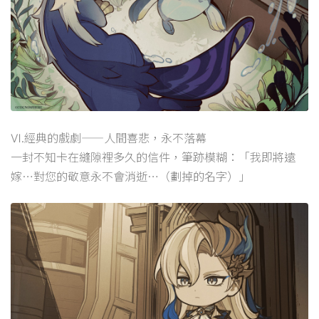
Ⅵ.經典的戲劇——人間喜悲，永不落幕
一封不知卡在縫隙裡多久的信件，筆跡模糊：「我即將遠
嫁…對您的敬意永不會消逝…（劃掉的名字）」