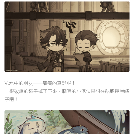
Ⅴ.水中的朋友——癢癢的真舒服！
一根破爛的繩子掉了下來…聰明的小傢伙是想在船底掙脫繩
子吧！