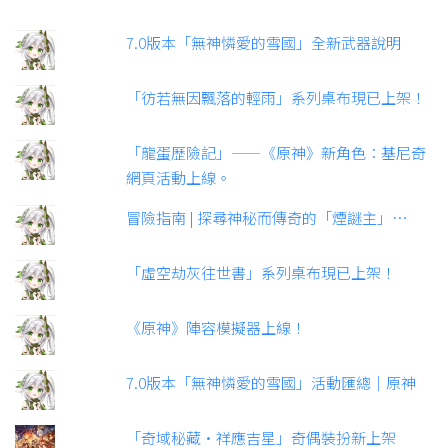
7.0版本「無神憐愛的雪國」全新武器說明
「彷若無因飄落的輕雨」系列桌布現已上架！
「龍蛋歷險記」——《原神》新角色：基尼奇
網頁活動上線。
冒險指南 | 探尋神秘而傳奇的「煙謎主」…
「虛空劫灰往世書」系列桌布現已上架！
《原神》陣容模擬器上線！
7.0版本「無神憐愛的雪國」活動匯總｜原神
「奇域秘藏·祥應吉星」奇偶裝扮新上架