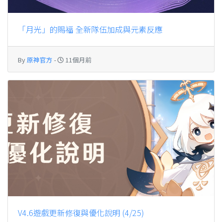
「月光」的賜福 全新隊伍加成與元素反應
By
原神官方
-
11個月前
V4.6遊戲更新修復與優化說明 (4/25)