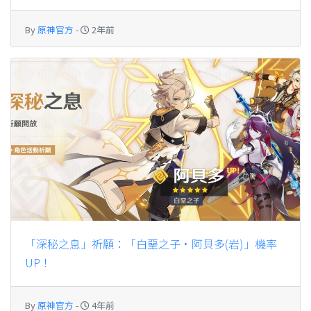
By
原神官方
-
2年前
「深秘之息」祈願：「白堊之子·阿貝多(岩)」機率
UP！
By
原神官方
-
4年前