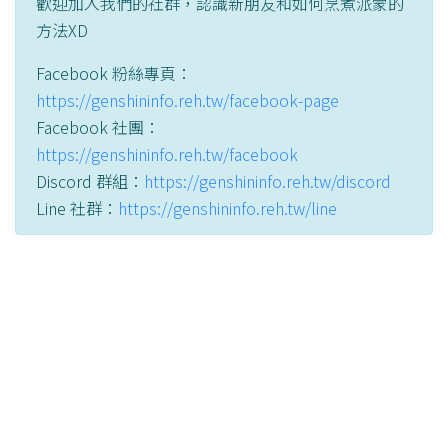
歡迎加入我們的社群，認識新朋友和如何烹煮派蒙的
方法XD
Facebook 粉絲專頁：
https://genshininfo.reh.tw/facebook-page
Facebook 社團：
https://genshininfo.reh.tw/facebook
Discord 群組：
https://genshininfo.reh.tw/discord
Line 社群：
https://genshininfo.reh.tw/line