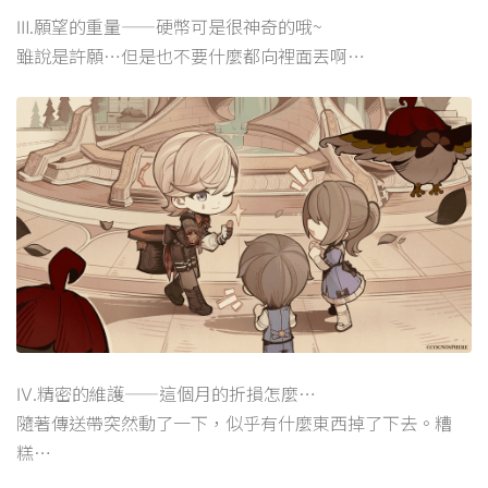
Ⅲ.願望的重量——硬幣可是很神奇的哦~
雖說是許願…但是也不要什麼都向裡面丟啊…
Ⅳ.精密的維護——這個月的折損怎麼…
隨著傳送帶突然動了一下，似乎有什麼東西掉了下去。糟
糕…