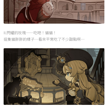
Ⅱ.閃耀的玫瑰——吃吧！貓貓！
這隻貓胖胖的樣子…看來平常吃了不少甜點啊…