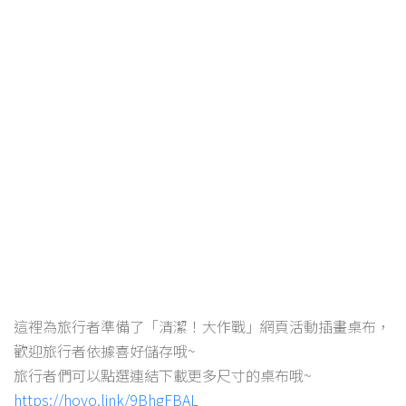
這裡為旅行者準備了「清潔！大作戰」網頁活動插畫桌布，
歡迎旅行者依據喜好儲存哦~
旅行者們可以點選連結下載更多尺寸的桌布哦~
https://hoyo.link/9BhgFBAL