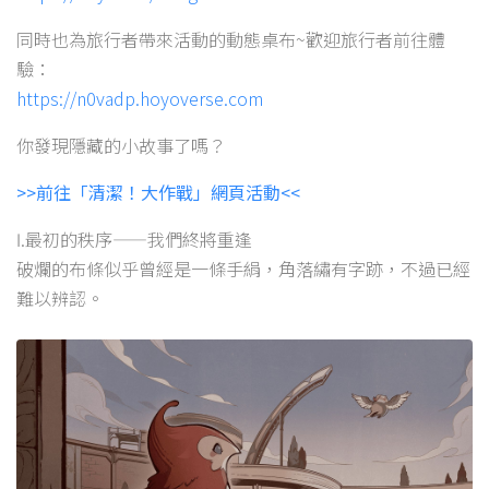
同時也為旅行者帶來活動的動態桌布~歡迎旅行者前往體
驗：
https://n0vadp.hoyoverse.com
你發現隱藏的小故事了嗎？
>>前往「清潔！大作戰」網頁活動<<
Ⅰ.最初的秩序——我們終將重逢
破爛的布條似乎曾經是一條手絹，角落繡有字跡，不過已經
難以辨認。