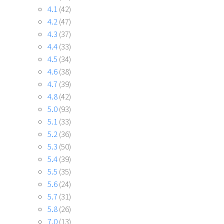
4.1
(42)
4.2
(47)
4.3
(37)
4.4
(33)
4.5
(34)
4.6
(38)
4.7
(39)
4.8
(42)
5.0
(93)
5.1
(33)
5.2
(36)
5.3
(50)
5.4
(39)
5.5
(35)
5.6
(24)
5.7
(31)
5.8
(26)
7.0
(13)