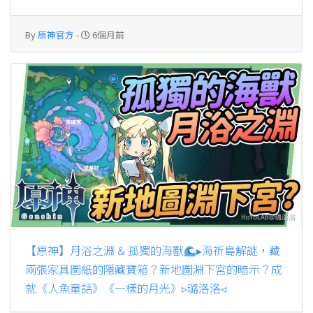
By
原神官方
-
6個月前
【原神】月浴之淵 & 孤獨的海獸
▸海祈島解謎，藏
兩張家具圖紙的隱藏寶箱？新地圖淵下宮的暗示？成
就《人魚童話》《一樣的月光》▹璐洛洛◃