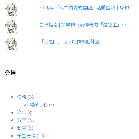
7.0版本「無神憐愛的雪國」活動匯總｜原神
冒險指南 | 探尋神秘而傳奇的「煙謎主」…
「月之四」版本創作激勵計畫
分類
任務
(98)
隱藏任務
(5)
公告
(3)
分享
(28)
動畫
(23)
千星奇域
(19)