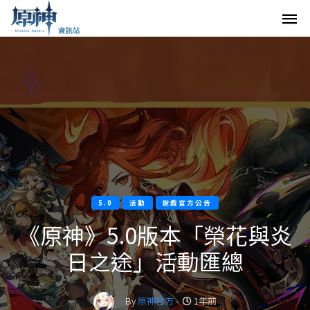
5.0
活動
遊戲官方公告
《原神》5.0版本「榮花與炎
日之途」活動匯總
By
原神官方
-
1年前