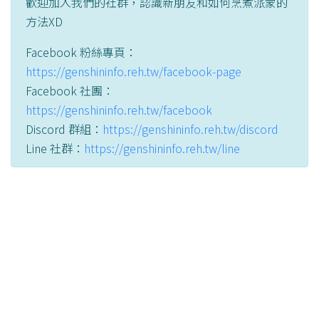
歡迎加入我們的社群，認識新朋友和如何烹煮派蒙的
方法XD
Facebook 粉絲專頁：
https://genshininfo.reh.tw/facebook-page
Facebook 社團：
https://genshininfo.reh.tw/facebook
Discord 群組：
https://genshininfo.reh.tw/discord
Line 社群：
https://genshininfo.reh.tw/line