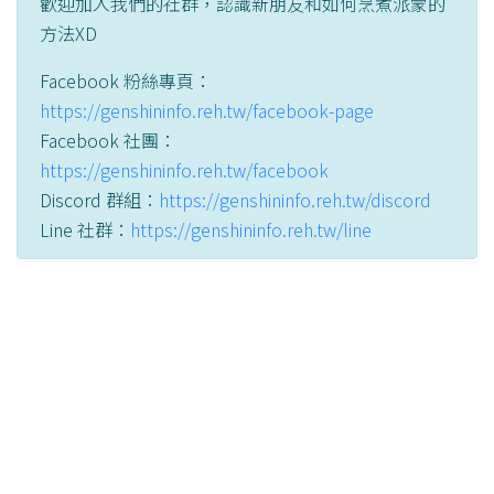
歡迎加入我們的社群，認識新朋友和如何烹煮派蒙的
方法XD
Facebook 粉絲專頁：
https://genshininfo.reh.tw/facebook-page
Facebook 社團：
https://genshininfo.reh.tw/facebook
Discord 群組：
https://genshininfo.reh.tw/discord
Line 社群：
https://genshininfo.reh.tw/line