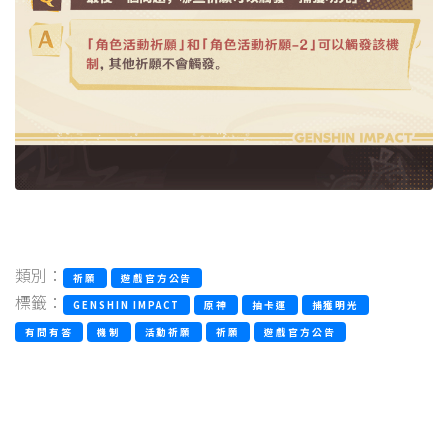
類別：
祈願
遊戲官方公告
標籤：
GENSHIN IMPACT
原神
抽卡運
捕獲明光
有問有答
機制
活動祈願
祈願
遊戲官方公告