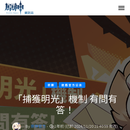
祈願
遊戲官方公告
「捕獲明光」機制 有問有
答！
By
原神官方
-
1年前 (已於 2024/11/20 21:40:59 修改)