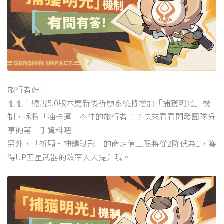
旅行者好！
剛剛！聽說5.0版本更新後祈願系統將增加「捕獲明光」機
制，拯救「抽卡運」不佳的旅行者！？快來看看開發團隊分
享的第一手資料吧！
另外，「祈願·神鑄賦形」的命定值上限將從2降低為1，獲
得UP五星武器的效率大大提升哦。