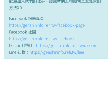
歡迎加入我們的社群，認識新朋友和如何烹煮派蒙的
方法XD
Facebook 粉絲專頁：
https://genshininfo.reh.tw/facebook-page
Facebook 社團：
https://genshininfo.reh.tw/facebook
Discord 群組：
https://genshininfo.reh.tw/discord
Line 社群：
https://genshininfo.reh.tw/line