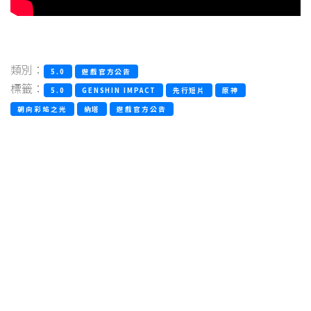
類別：
5.0
遊戲官方公告
標籤：
5.0
GENSHIN IMPACT
先行短片
原神
朝向彩焰之光
納塔
遊戲官方公告