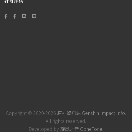
社群連結
Copyright © 2020-2026
原神資訊站 Genshin Impact Info
.
All rights reserved.
Developed by
旋風之音 GoneTone
.