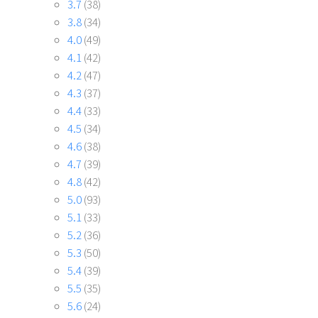
3.7
(38)
3.8
(34)
4.0
(49)
4.1
(42)
4.2
(47)
4.3
(37)
4.4
(33)
4.5
(34)
4.6
(38)
4.7
(39)
4.8
(42)
5.0
(93)
5.1
(33)
5.2
(36)
5.3
(50)
5.4
(39)
5.5
(35)
5.6
(24)