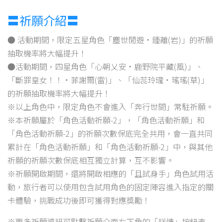
〓祈願介紹〓
● 活動期間，限定五星角色「塵世閒遊·鍾離(岩)」的祈願
抽取機率將大幅提升！
●活動期間，四星角色「心朝乂安·鹿野院平藏(風)」、
「斷罪皇女！！·菲謝爾(雷)」、「仙蕊玲瓏·瑤瑤(草)」
的祈願抽取機率將大幅提升！
※以上角色中，限定角色不會進入「奔行世間」常駐祈願。
※本祈願屬於「角色活動祈願-2」，「角色活動祈願」和
「角色活動祈願-2」的祈願次數保底完全共用，會一直共同
累計在「角色活動祈願」和「角色活動祈願-2」中，與其他
祈願的祈願次數保底相互獨立計算，互不影響。
※祈願開啟期間，還將開啟相應的「且試身手」角色試用活
動，旅行者可以使用包含試用角色的固定陣容進入指定的關
卡體驗，挑戰成功後即可獲得對應獎勵！
※更多祈願資訊可點擊祈願介面左下角的「詳情」按鈕查