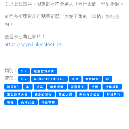
※以上武器中，限定武器不會進入「奔行世間」常駐祈願。
※更多祈願資訊可點擊祈願介面左下角的「詳情」按鈕查
詢。
查看卡池角色影片：
https://hoyo.link/eMoeFBAL
類別：
5.2
遊戲官方公告
標籤：
5.2
GENSHIN IMPACT
原神
塵世閒遊
岩
機率UP
水
法器
活動祈願
淵海界令
祈願
神鑄賦形
萬世流湧大典
諭告的潮音
貫虹之槊
遊戲官方公告
那維萊特
鍾離
長柄武器
陵藪市朝