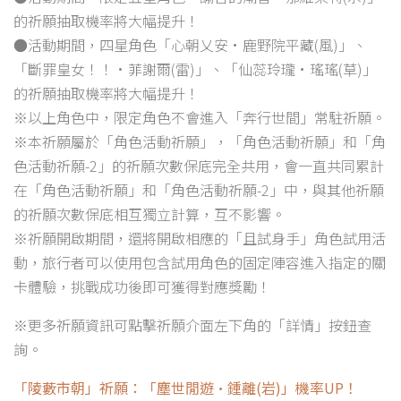
的祈願抽取機率將大幅提升！
●活動期間，四星角色「心朝乂安·鹿野院平藏(風)」、
「斷罪皇女！！·菲謝爾(雷)」、「仙蕊玲瓏·瑤瑤(草)」
的祈願抽取機率將大幅提升！
※以上角色中，限定角色不會進入「奔行世間」常駐祈願。
※本祈願屬於「角色活動祈願」，「角色活動祈願」和「角
色活動祈願-2」的祈願次數保底完全共用，會一直共同累計
在「角色活動祈願」和「角色活動祈願-2」中，與其他祈願
的祈願次數保底相互獨立計算，互不影響。
※祈願開啟期間，還將開啟相應的「且試身手」角色試用活
動，旅行者可以使用包含試用角色的固定陣容進入指定的關
卡體驗，挑戰成功後即可獲得對應獎勵！
※更多祈願資訊可點擊祈願介面左下角的「詳情」按鈕查
詢。
「陵藪市朝」祈願：「塵世閒遊·鍾離(岩)」機率UP！