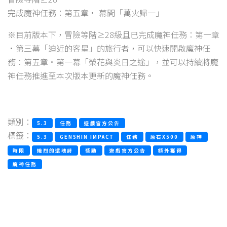
完成魔神任務：第五章· 幕間「萬火歸一」
※目前版本下，冒險等階≥28級且已完成魔神任務：第一章
·第三幕「迫近的客星」的旅行者，可以快速開啟魔神任
務：第五章·第一幕「榮花與炎日之途」，並可以持續將魔
神任務推進至本次版本更新的魔神任務。
類別：
5.3
任務
遊戲官方公告
標籤：
5.3
GENSHIN IMPACT
任務
原石X500
原神
時限
熾烈的還魂詩
獎勵
遊戲官方公告
額外獲得
魔神任務