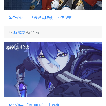
角色介紹——「轟隆雷鳴波」·伊涅芙
By
原神官方
-
1年前
過場動畫-「霧中明燈」｜原神