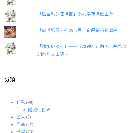
「虛空劫灰往世書」系列桌布現已上架！
「奇域秘藏·祥應吉星」奇偶裝扮新上架
「龍蛋歷險記」——《原神》新角色：基尼奇
網頁活動上線。
分類
任務
(98)
隱藏任務
(5)
公告
(3)
分享
(28)
動畫
(23)