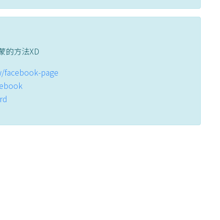
蒙的方法XD
tw/facebook-page
acebook
ord