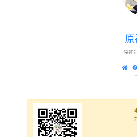
原
原神討