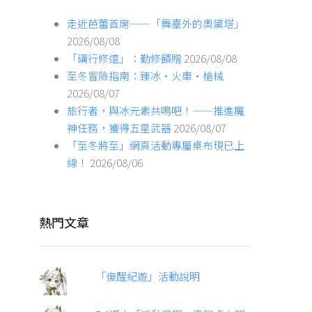
走近芭蕾首席——「舞臺外的奧黛塔」
2026/08/08
「礪行修遠」：勤修饋贈
2026/08/08
至冬冒險指南：臻冰·火車·槍械
2026/08/07
旅行者，與冰元素共鳴吧！——推進魔
神任務，獲得五星武器
2026/08/07
「至冬將至」網頁活動專屬桌布現已上
線！
2026/08/06
熱門文章
「復醒紀遊」活動說明