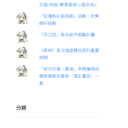
武器/命座/畢業面板! ▹璐洛洛◃
「斑斕色彩追逐戰」活動：收集
顏料挑戰
「月之四」版本創作激勵計畫
《原神》首次儲值雙倍返利重置
說明
「綺衣珍賞·匯湧」參與獲得自
選奇偶裝扮套裝「濺彩畫家」一
套
分類