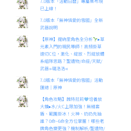
7.0版本「活動日曆」專屬桌布現
已上線！
7.0版本「無神憐愛的雪國」全新
武器說明
【原神】提納里角色全分析
▸草
元素入門的親民導師！高頻掛草
速切C位，激化、綻放、烈綻放體
系組隊思路？聖遺物/命座/天賦/
武器 ▹璐洛洛◃
7.0版本「無神憐愛的雪國」活動
匯總｜原神
【角色攻略】茜特菈莉
培養放
大鏡▸水/火C上限加強！無縫套
盾、範圍掛冰！火神、奶奶先抽
誰？0命~6命全方位掌握！哪些老
牌角色變更強？機制解析/聖遺物/