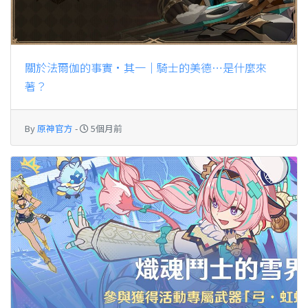
關於法爾伽的事實•其一｜騎士的美德…是什麼來
著？
By
原神官方
-
5個月前