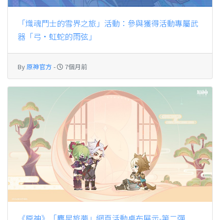
「熾魂鬥士的雪界之旅」活動：參與獲得活動專屬武
器「弓·虹蛇的雨弦」
By
原神官方
-
7個月前
《原神》「塵星旅夢」網頁活動桌布展示-第二彈