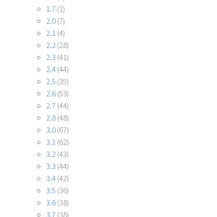
1.7
(1)
2.0
(7)
2.1
(4)
2.2
(28)
2.3
(41)
2.4
(44)
2.5
(35)
2.6
(53)
2.7
(44)
2.8
(48)
3.0
(67)
3.1
(62)
3.2
(43)
3.3
(44)
3.4
(42)
3.5
(36)
3.6
(38)
3.7
(38)