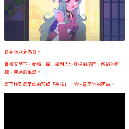
食夢貘以夢為食。
當餐叉落下，她將一層一層刺入你穿過的暗門、觸過的荊
棘、迎過的風浪。
直至找到最柔軟的那處「美味」，將它呈至你的面前。