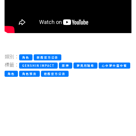
類別：
角色
遊戲官方公告
標籤：
GENSHIN IMPACT
原神
夢見月瑞希
心中夢中盤中餐
角色
角色預告
遊戲官方公告