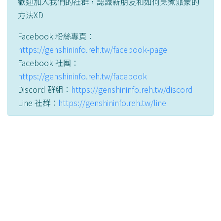
歡迎加入我們的社群，認識新朋友和如何烹煮派蒙的
方法XD
Facebook 粉絲專頁：
https://genshininfo.reh.tw/facebook-page
Facebook 社團：
https://genshininfo.reh.tw/facebook
Discord 群組：
https://genshininfo.reh.tw/discord
Line 社群：
https://genshininfo.reh.tw/line