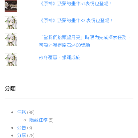
《原神》派蒙的畫作51表情包登場！
《原神》派蒙的畫作32 表情包登場！
「當我們抬頭望月亮」時限內完成探索任務，
可額外獲得原石x400獎勵
寂冬覆雪，振翎成旋
分類
任務
(98)
隱藏任務
(5)
公告
(3)
分享
(28)