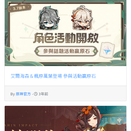
艾爾海森＆楓原萬葉登場 參與活動贏原石
By
原神官方
-
3年前