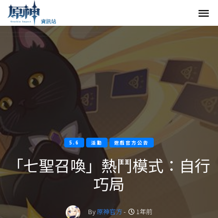
5.6
活動
遊戲官方公告
「七聖召喚」熱鬥模式：自行
巧局
By
原神官方
-
1年前