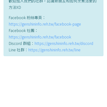
歡迎加入我們的社群，認識新朋友和如何烹煮派蒙的
方法XD
Facebook 粉絲專頁：
https://genshininfo.reh.tw/facebook-page
Facebook 社團：
https://genshininfo.reh.tw/facebook
Discord 群組：
https://genshininfo.reh.tw/discord
Line 社群：
https://genshininfo.reh.tw/line