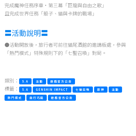
完成魔神任務序章·第三幕「巨龍與自由之歌」
且完成世界任務「骰子、貓與卡牌的戰場」
〓活動說明〓
●活動開放後，旅行者可前往貓尾酒館的邀請板處，參與
「熱鬥模式」特殊規則下的「七聖召喚」對局。
類別：
5.6
活動
遊戲官方公告
標籤：
5.6
GENSHIN IMPACT
七聖召喚
原神
活動
熱鬥模式
自行巧局
遊戲官方公告