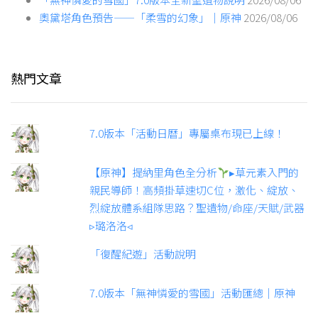
奧黛塔角色預告——「柔雪的幻象」｜原神
2026/08/06
熱門文章
7.0版本「活動日曆」專屬桌布現已上線！
【原神】提納里角色全分析
▸草元素入門的
親民導師！高頻掛草速切C位，激化、綻放、
烈綻放體系組隊思路？聖遺物/命座/天賦/武器
▹璐洛洛◃
「復醒紀遊」活動說明
7.0版本「無神憐愛的雪國」活動匯總｜原神