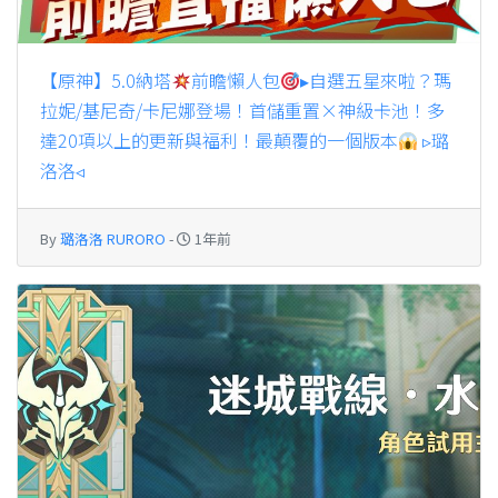
【原神】5.0納塔
前瞻懶人包
▸自選五星來啦？瑪
拉妮/基尼奇/卡尼娜登場！首儲重置×神級卡池！多
達20項以上的更新與福利！最顛覆的一個版本
▹璐
洛洛◃
By
璐洛洛 RURORO
-
1年前