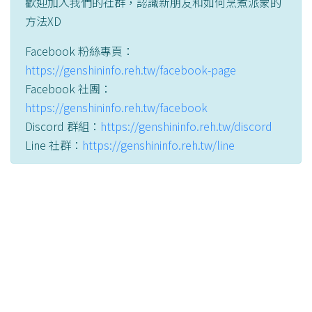
歡迎加入我們的社群，認識新朋友和如何烹煮派蒙的
方法XD
Facebook 粉絲專頁：
https://genshininfo.reh.tw/facebook-page
Facebook 社團：
https://genshininfo.reh.tw/facebook
Discord 群組：
https://genshininfo.reh.tw/discord
Line 社群：
https://genshininfo.reh.tw/line