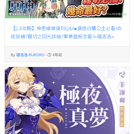
【2.6攻略】神里綾華復刻Q&A▸摸透白鷺公主必看!命
座該補?霧切之回光該抽?畢業面板怎看?▹璐洛洛◃
By
璐洛洛 RURORO
-
4年前