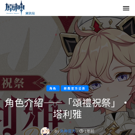
角色
遊戲官方公告
角色介紹——「頌禮祝祭」·
塔利雅
By
原神官方
-
1年前