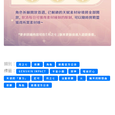
類別：
月之七
祈願
角色
遊戲官方公告
標籤：
GENSHIN IMPACT
不容小覷
原神
喧寂於心
天使的「實力」
尼可
月之七
活動祈願
火
熾天的默想曲
祈願
角色
遊戲官方公告