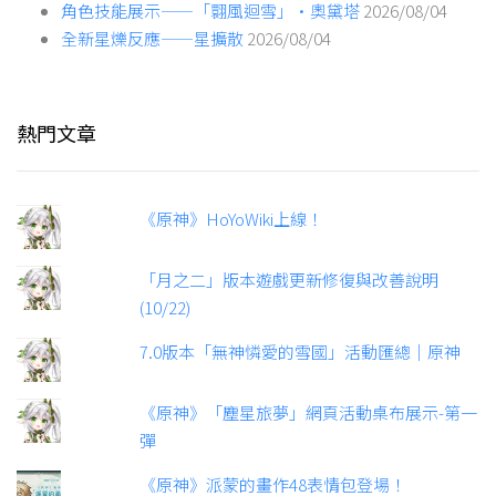
角色技能展示——「翾風迴雪」·奧黛塔
2026/08/04
全新星爍反應——星擴散
2026/08/04
熱門文章
《原神》HoYoWiki上線！
「月之二」版本遊戲更新修復與改善說明
(10/22)
7.0版本「無神憐愛的雪國」活動匯總｜原神
《原神》「塵星旅夢」網頁活動桌布展示-第一
彈
《原神》派蒙的畫作48表情包登場！