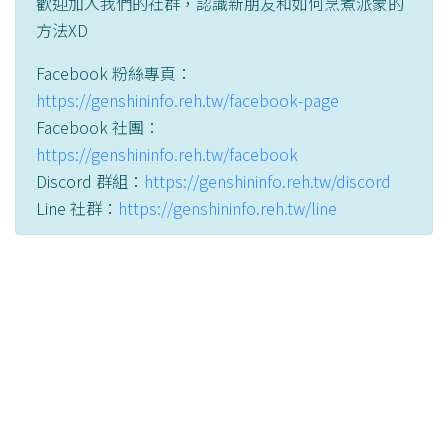
歡迎加入我們的社群，認識新朋友和如何烹煮派蒙的
方法XD
Facebook 粉絲專頁：
https://genshininfo.reh.tw/facebook-page
Facebook 社團：
https://genshininfo.reh.tw/facebook
Discord 群組：
https://genshininfo.reh.tw/discord
Line 社群：
https://genshininfo.reh.tw/line