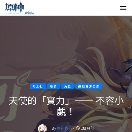
月之七
祈願
角色
遊戲官方公告
天使的「實力」—— 不容小
覷！
By
原神官方
-
2個月前