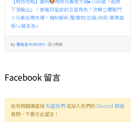
【角色攻略】嘉明
角色培養放大鏡▸T0四星『超爽
下落輸出』！披著四星皮的五星角色？流暢立體戰鬥
×元素反應核爆！機制解析/聖遺物/武器/命座/畢業面
板! ▹璐洛洛◃
By
璐洛洛 RURORO
-
2年前
Facebook 留言
如有問題請直接
私密我們
或加入我們的
Discord 群組
發問，不要在此留言！